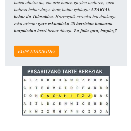
baten ahotsa da, eta urte hauen guztien ondoren, zuen
babesa behar dugu, inoiz baino gehiago:
ATARIAk
behar du Tolosaldea
. Horregatik erronka bat daukagu
esku artean:
gure eskualdeko 28 herrietan hamarna
harpidedun berri
behar ditugu.
Zu falta zara, bazatoz?
EGIN ATARIKIDE!