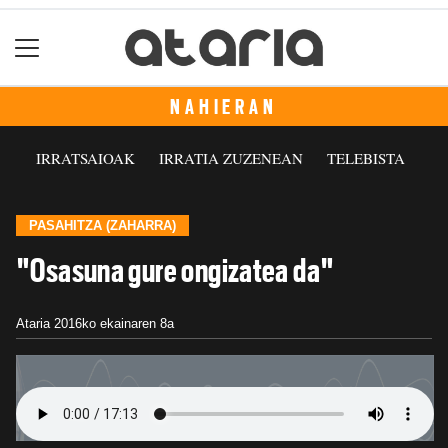
NAHIERAN
IRRATSAIOAK
IRRATIA ZUZENEAN
TELEBISTA
PASAHITZA (ZAHARRA)
"Osasuna gure ongizatea da"
Ataria
2016ko ekainaren 8a