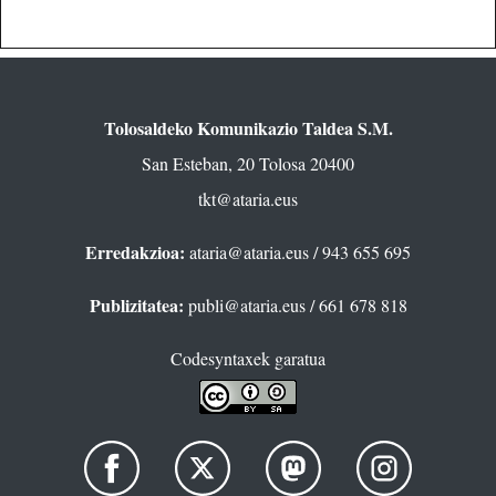
Tolosaldeko Komunikazio Taldea S.M.
San Esteban, 20 Tolosa 20400
tkt@ataria.eus
Erredakzioa:
ataria@ataria.eus
/ 943 655 695
Publizitatea:
publi@ataria.eus
/ 661 678 818
Codesyntaxek garatua