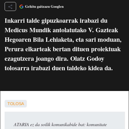
Gehitu gaitzazu Googlen
Inkarri talde gipuzkoarrak irabazi du
Medicus Mundik antolatutako V. Gazteak
Hegoaren Bila Lehiaketa, eta sari moduan,
Perura elkarteak bertan dituen proiektuak
ezagutzera joango dira. Olatz Godoy
tolosarra irabazi duen taldeko kidea da.
TOLOSA
ATARIA ez da soilik komunikabide bat: komunitate