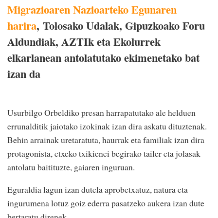
Migrazioaren Nazioarteko Egunaren
harira
, Tolosako Udalak, Gipuzkoako Foru
Aldundiak, AZTIk eta Ekolurrek
elkarlanean antolatutako ekimenetako bat
izan da
Usurbilgo Orbeldiko presan harrapatutako ale helduen
errunalditik jaiotako izokinak izan dira askatu dituztenak.
Behin arrainak uretaratuta, haurrak eta familiak izan dira
protagonista, etxeko txikienei begirako tailer eta jolasak
antolatu baitituzte, gaiaren inguruan.
Eguraldia lagun izan dutela aprobetxatuz, natura eta
ingurumena lotuz goiz ederra pasatzeko aukera izan dute
bertaratu direnek.