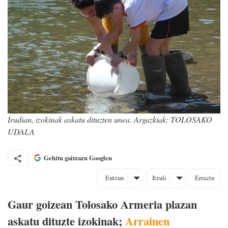
Irudian, izokinak askatu dituzten unea. Argazkiak: TOLOSAKO
UDALA
Gehitu gaitzazu Googlen
Entzun
Itzuli
Erraztu
Gaur goizean Tolosako Armeria plazan
askatu dituzte izokinak;
Arrainen