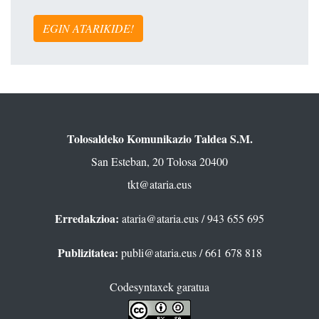
EGIN ATARIKIDE!
Tolosaldeko Komunikazio Taldea S.M.
San Esteban, 20 Tolosa 20400
tkt@ataria.eus
Erredakzioa:
ataria@ataria.eus
/ 943 655 695
Publizitatea:
publi@ataria.eus
/ 661 678 818
Codesyntaxek garatua