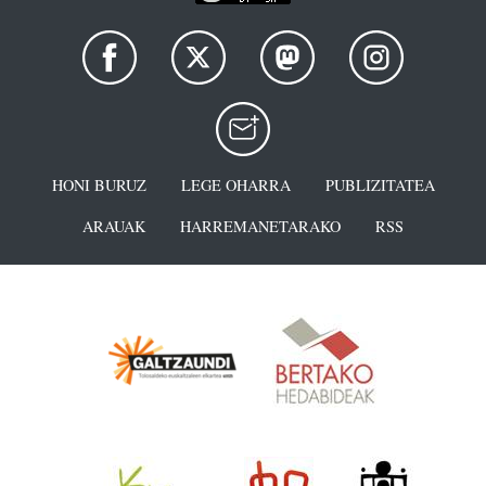
HONI BURUZ
LEGE OHARRA
PUBLIZITATEA
ARAUAK
HARREMANETARAKO
RSS