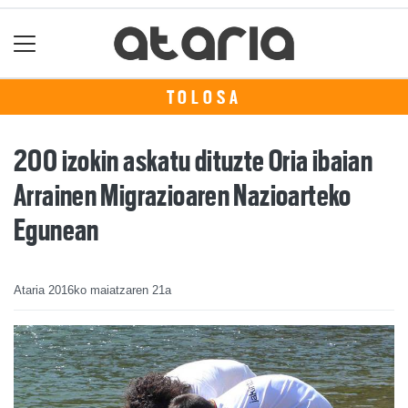
TOLOSA
200 izokin askatu dituzte Oria ibaian
Arrainen Migrazioaren Nazioarteko
Egunean
Ataria
2016ko maiatzaren 21a