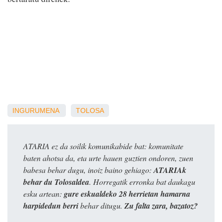
INGURUMENA
TOLOSA
ATARIA ez da soilik komunikabide bat: komunitate
baten ahotsa da, eta urte hauen guztien ondoren, zuen
babesa behar dugu, inoiz baino gehiago:
ATARIAk
behar du Tolosaldea
. Horregatik erronka bat daukagu
esku artean:
gure eskualdeko 28 herrietan hamarna
harpidedun berri
behar ditugu.
Zu falta zara, bazatoz?