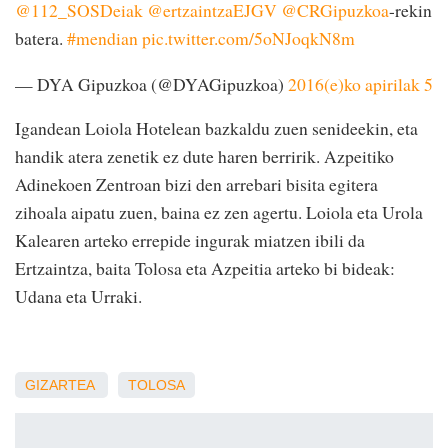
@112_SOSDeiak
@ertzaintzaEJGV
@CRGipuzkoa
-rekin
batera.
#mendian
pic.twitter.com/5oNJoqkN8m
— DYA Gipuzkoa (@DYAGipuzkoa)
2016(e)ko apirilak 5
Igandean Loiola Hotelean bazkaldu zuen senideekin, eta
handik atera zenetik ez dute haren berririk. Azpeitiko
Adinekoen Zentroan bizi den arrebari bisita egitera
zihoala aipatu zuen, baina ez zen agertu. Loiola eta Urola
Kalearen arteko errepide ingurak miatzen ibili da
Ertzaintza, baita Tolosa eta Azpeitia arteko bi bideak:
Udana eta Urraki.
GIZARTEA
TOLOSA