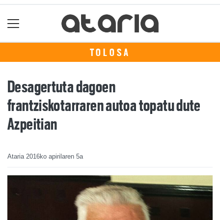
TOLOSA
Desagertuta dagoen
frantziskotarraren autoa topatu dute
Azpeitian
Ataria
2016ko apirilaren 5a