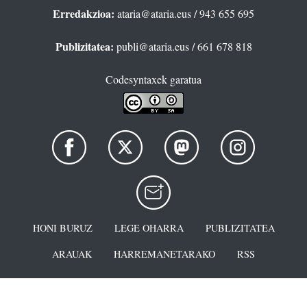
Erredakzioa:
ataria@ataria.eus
/ 943 655 695
Publizitatea:
publi@ataria.eus
/ 661 678 818
Codesyntaxek garatua
HONI BURUZ
LEGE OHARRA
PUBLIZITATEA
ARAUAK
HARREMANETARAKO
RSS