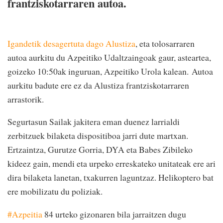
frantziskotarraren autoa.
Igandetik desagertuta dago Alustiza
, eta tolosarraren
autoa aurkitu du Azpeitiko Udaltzaingoak gaur, asteartea,
goizeko 10:50ak inguruan, Azpeitiko Urola kalean. Autoa
aurkitu badute ere ez da Alustiza frantziskotarraren
arrastorik.
Segurtasun Sailak jakitera eman duenez larrialdi
zerbitzuek bilaketa dispositiboa jarri dute martxan.
Ertzaintza, Gurutze Gorria, DYA eta Babes Zibileko
kideez gain, mendi eta urpeko erreskateko unitateak ere ari
dira bilaketa lanetan, txakurren laguntzaz. Helikoptero bat
ere mobilizatu du poliziak.
#Azpeitia
84 urteko gizonaren bila jarraitzen dugu