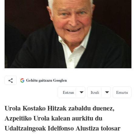
Gehitu gaitzazu Googlen
Entzun
Itzuli
Erraztu
Urola Kostako Hitzak zabaldu duenez,
Azpeitiko Urola kalean aurkitu du
Udaltzaingoak Idelfonso Alustiza tolosar