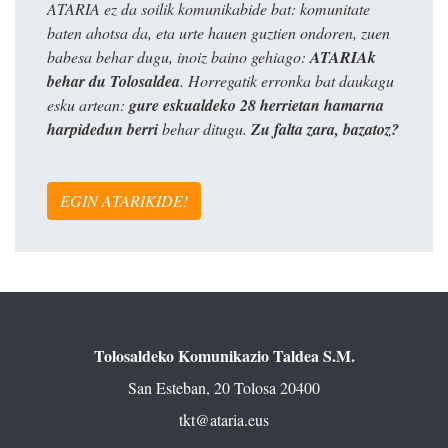
ATARIA ez da soilik komunikabide bat: komunitate
baten ahotsa da, eta urte hauen guztien ondoren, zuen
babesa behar dugu, inoiz baino gehiago:
ATARIAk
behar du Tolosaldea
. Horregatik erronka bat daukagu
esku artean:
gure eskualdeko 28 herrietan hamarna
harpidedun berri
behar ditugu.
Zu falta zara, bazatoz?
EGIN ATARIKIDE!
Tolosaldeko Komunikazio Taldea S.M.
San Esteban, 20 Tolosa 20400
tkt@ataria.eus