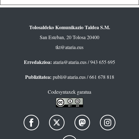
Tolosaldeko Komunikazio Taldea S.M.
San Esteban, 20 Tolosa 20400
tkt@ataria.eus
Erredakzioa:
ataria@ataria.eus
/ 943 655 695
Publizitatea:
publi@ataria.eus
/ 661 678 818
Codesyntaxek garatua