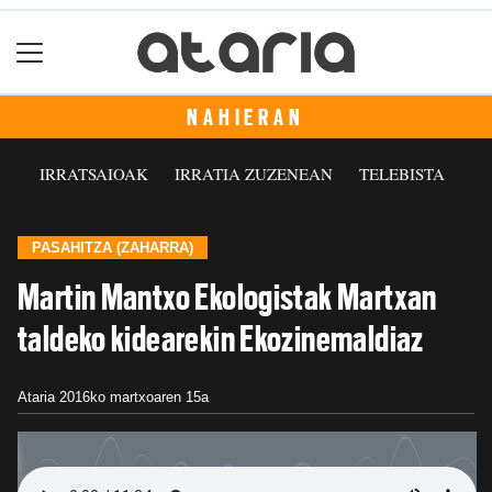
NAHIERAN
IRRATSAIOAK
IRRATIA ZUZENEAN
TELEBISTA
PASAHITZA (ZAHARRA)
Martin Mantxo Ekologistak Martxan
taldeko kidearekin Ekozinemaldiaz
Ataria
2016ko martxoaren 15a