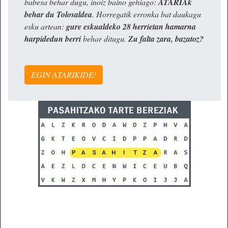
babesa behar dugu, inoiz baino gehiago:
ATARIAk
behar du Tolosaldea
. Horregatik erronka bat daukagu
esku artean:
gure eskualdeko 28 herrietan hamarna
harpidedun berri
behar ditugu.
Zu falta zara, bazatoz?
EGIN ATARIKIDE!