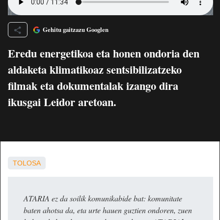
Gehitu gaitzazu Googlen
Eredu energetikoa eta honen ondoria den
aldaketa klimatikoaz sentsibilizatzeko
filmak eta dokumentalak izango dira
ikusgai Leidor aretoan.
TOLOSA
ATARIA ez da soilik komunikabide bat: komunitate
baten ahotsa da, eta urte hauen guztien ondoren, zuen