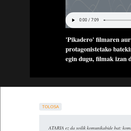
'Pikadero' filmaren aur
protagonistetako bateki
egin dugu, filmak izan 
TOLOSA
ATARIA ez da soilik komunikabide bat: komun