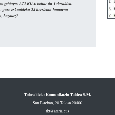
ino gehiago:
ATARIAk behar du Tolosaldea
.
n:
gure eskualdeko 28 herrietan hamarna
a, bazatoz?
Tolosaldeko Komunikazio Taldea S.M.
San Esteban, 20 Tolosa 20400
tkt@ataria.eus