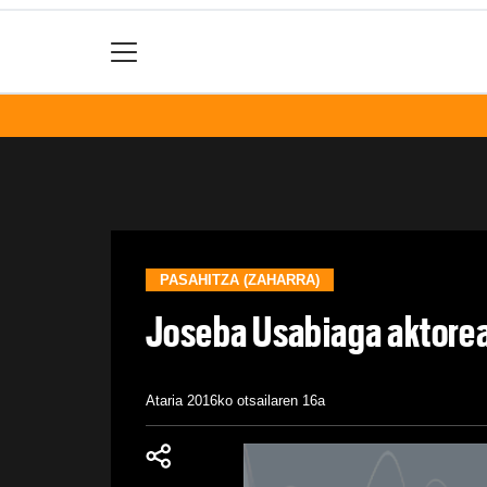
PASAHITZA (ZAHARRA)
Joseba Usabiaga aktorea
Ataria
2016ko otsailaren 16a