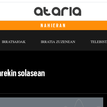
NAHIERAN
IRRATSAIOAK
IRRATIA ZUZENEAN
TELEBIST
rekin solasean