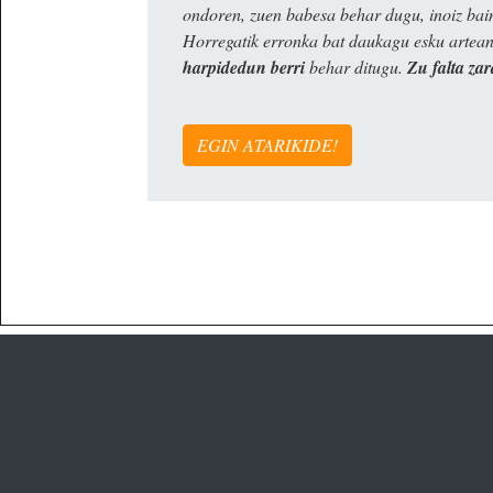
ondoren, zuen babesa behar dugu, inoiz ba
Horregatik erronka bat daukagu esku artea
harpidedun berri
behar ditugu.
Zu falta zar
EGIN ATARIKIDE!