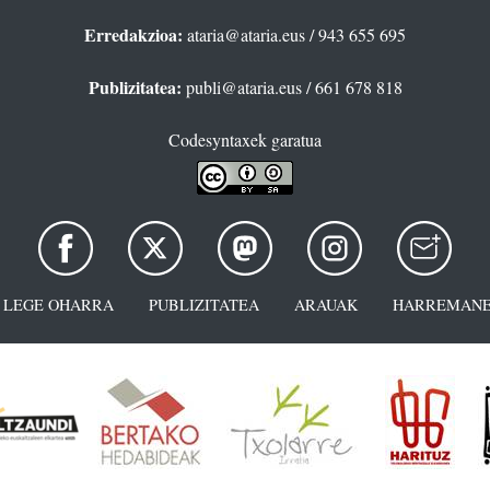
Erredakzioa:
ataria@ataria.eus
/ 943 655 695
Publizitatea:
publi@ataria.eus
/ 661 678 818
Codesyntaxek garatua
LEGE OHARRA
PUBLIZITATEA
ARAUAK
HARREMANE