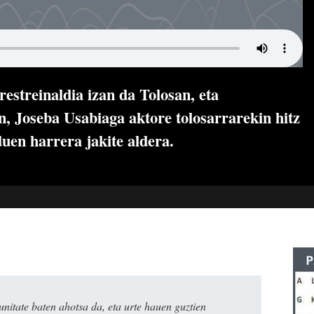
restreinaldia izan da Tolosan, eta
n, Joseba Usabiaga aktore tolosarrarekin hitz
duen harrera jakite aldera.
itate baten ahotsa da, eta urte hauen guztien