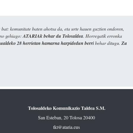
bat: komunitate baten ahotsa da, eta urte hauen guztien ondoren,
ino gehiago:
ATARIAk behar du Tolosaldea
. Horregatik erronka
kualdeko 28 herrietan hamarna harpidedun berri
behar ditugu.
Zu
Tolosaldeko Komunikazio Taldea S.M.
San Esteban, 20 Tolosa 20400
tkt@ataria.eus