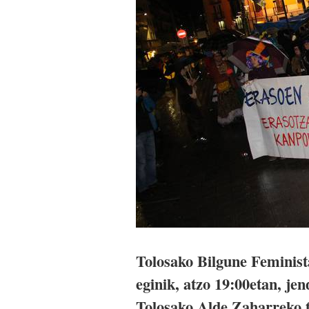
Tolosako Bilgune Feminist
eginik, atzo 19:00etan, je
Tolosako Alde Zaharreko 