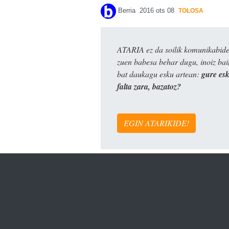
Berria
2016 ots 08
TOLOSA
ATARIA ez da soilik komunikabide 
zuen babesa behar dugu, inoiz ba
bat daukagu esku artean:
gure es
falta zara, bazatoz?
EGIN ATARIKIDE!