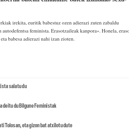
rkiak irekita, euritik babestuz ozen adierazi zuten zabaldu
 autodefentsa feminista. Erasotzaileak kanpora». Honela, eras
ta babesa adierazi nahi izan zioten.
ista salatu du
a deitu du Bilgune Feministak
i Tolosan, eta gizon bat atxilotu dute