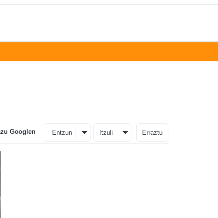
azu Googlen
Entzun
Itzuli
Erraztu