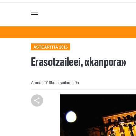
ASTEARTITA 2016
Erasotzaileei, «kanpora»
Ataria
2016ko otsailaren 9a