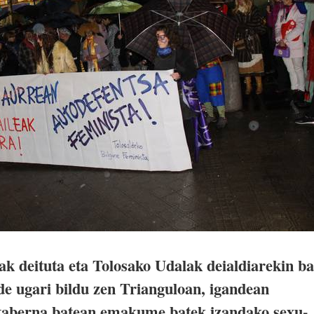
ak deituta eta Tolosako Udalak deialdiarekin ba
nde ugari bildu zen Trianguloan, igandean
taberna batean emakume batek izandako sexu-