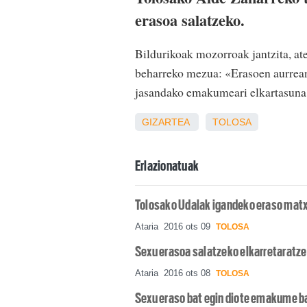
erasoa salatzeko.
Bildurikoak mozorroak jantzita, ate
beharreko mezua: «Erasoen aurrean
jasandako emakumeari elkartasuna e
GIZARTEA
TOLOSA
Erlazionatuak
Tolosako Udalak igandeko eraso matx
Ataria
2016 ots 09
TOLOSA
Sexu erasoa salatzeko elkarretaratze
Ataria
2016 ots 08
TOLOSA
Sexu eraso bat egin diote emakume bat