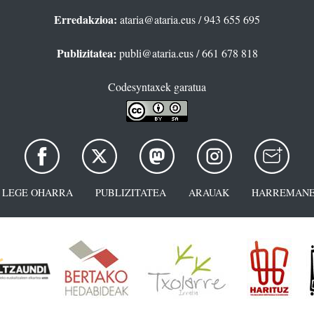
Erredakzioa:
ataria@ataria.eus
/ 943 655 695
Publizitatea:
publi@ataria.eus
/ 661 678 818
Codesyntaxek garatua
LEGE OHARRA
PUBLIZITATEA
ARAUAK
HARREMANE