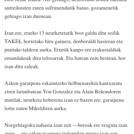
aurreikusten zuten sufrimendutik baino, gozamenetik
gehiago izan duenean.
Izan ere, etxeko 13 neurketetatik bost galdu ditu soilik
TAKEk, horietako hiru gainera, denboraldi hasieran eta
puntako taldeen aurka. Etxetik kanpo ere erakustaldiak
emandakoak dira tolosarrak. Eta batean zein bestean, hor
izan ditu zaleak.
Azken garaipena eskaintzeko helburuarekin kantxaratu
ziren larunbatean Yon Gonzalez eta Alain Rekondoren
mutilak, neurketa hoberena izan ez bazen ere, garaipena
lortu zuten Mikeldiren aurka.
Norgehiagoka nahasia izan zen —beroak ere eragina izan
zuen— eta azken txanpara indarrekin iristea izan zen