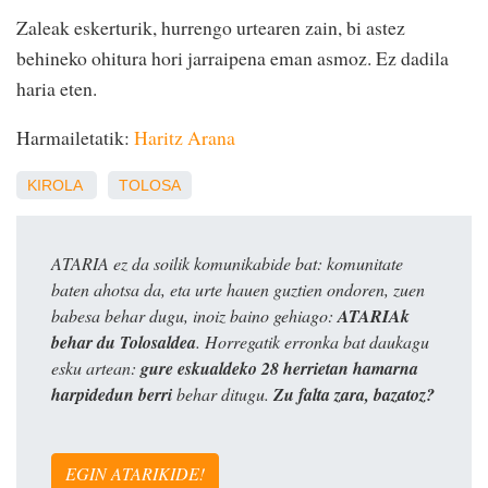
Zaleak eskerturik, hurrengo urtearen zain, bi astez
behineko ohitura hori jarraipena eman asmoz. Ez dadila
haria eten.
Harmailetatik:
Haritz Arana
KIROLA
TOLOSA
ATARIA ez da soilik komunikabide bat: komunitate
baten ahotsa da, eta urte hauen guztien ondoren, zuen
babesa behar dugu, inoiz baino gehiago:
ATARIAk
behar du Tolosaldea
. Horregatik erronka bat daukagu
esku artean:
gure eskualdeko 28 herrietan hamarna
harpidedun berri
behar ditugu.
Zu falta zara, bazatoz?
EGIN ATARIKIDE!