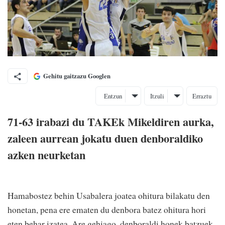
Gehitu gaitzazu Googlen
Entzun
Itzuli
Erraztu
71-63 irabazi du TAKEk Mikeldiren aurka,
zaleen aurrean jokatu duen denboraldiko
azken neurketan
Hamabostez behin Usabalera joatea ohitura bilakatu den
honetan, pena ere ematen du denbora batez ohitura hori
eten behar izatea. Are gehiago, denboraldi honek batzuek