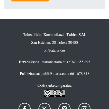
Tolosaldeko Komunikazio Taldea S.M.
San Esteban, 20 Tolosa 20400
tkt@ataria.eus
Erredakzioa:
ataria@ataria.eus
/ 943 655 695
Publizitatea:
publi@ataria.eus
/ 661 678 818
Codesyntaxek garatua