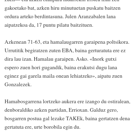
gakoetako bat, azken hiru minutuetan puskatu baitzen
ordura arteko berdintasuna. Julen Aranzabalen lana
aipatzekoa da, 17 puntu pilatu baitzituen.
Azkenean 71-63, eta hamalaugarren garaipena poltsikora.
Urrutitik begiratzen zuten EBA, baina gerturatuta ere ez
dira lau izan. Hamalau garaipen. Asko. «Inork gutxi
espero zuen hori gugandik, baina erakutsi dugu lana
eginez gai garela maila onean lehiatzeko», aipatu zuen
Gonzalezek.
Hamabosgarrena lortzeko aukera ere izango du ostiralean,
denboraldiko azken partidan, Errioxan. Galduz gero,
bosgarren postua gal lezake TAKEk, baina gertatzen dena
gertatuta ere, urte borobila egin du.