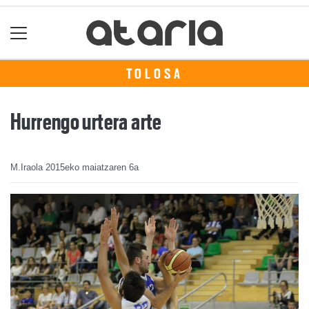
TOLOSA
Hurrengo urtera arte
M.Iraola
2015eko maiatzaren 6a