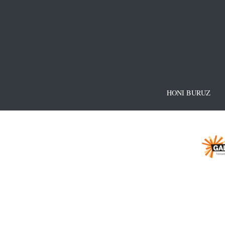
HONI BURUZ