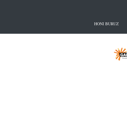
HONI BURUZ