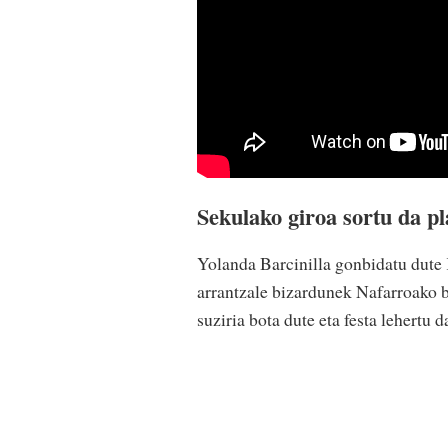
Sekulako giroa sortu da p
Yolanda Barcinilla gonbidatu dute 
arrantzale bizardunek Nafarroako b
suziria bota dute eta festa lehertu d