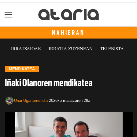
NAHIERAN
IRRATSAIOAK
IRRATIA ZUZENEAN
TELEBISTA
MENDIKATEA
Iñaki Olanoren mendikatea
Unai Ugartemendia
2026ko maiatzaren 28a