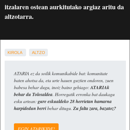
itzalaren ostean aurkitutako argiaz aritu da
altzotarra.
KIROLA
ALTZO
ATARIA ez da soilik komunikabide bat: komunitate
baten ahotsa da, eta urte hauen guztien ondoren, zuen
babesa behar dugu, inoiz baino gehiago:
ATARIAk
behar du Tolosaldea
. Horregatik erronka bat daukagu
esku artean:
gure eskualdeko 28 herrietan hamarna
harpidedun berri
behar ditugu.
Zu falta zara, bazatoz?
EGIN ATARIKIDE!