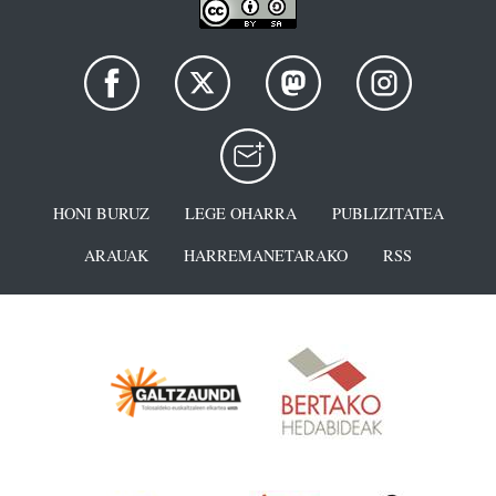
HONI BURUZ
LEGE OHARRA
PUBLIZITATEA
ARAUAK
HARREMANETARAKO
RSS