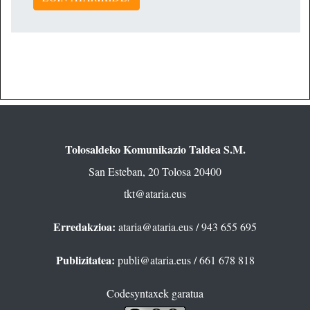
Tolosaldeko Komunikazio Taldea S.M.
San Esteban, 20 Tolosa 20400
tkt@ataria.eus
Erredakzioa:
ataria@ataria.eus
/ 943 655 695
Publizitatea:
publi@ataria.eus
/ 661 678 818
Codesyntaxek garatua