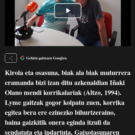
Gehitu gaitzazu Googlen
Kirola eta osasuna, biak ala biak muturrera
eramanda bizi izan ditu azkenaldian Iñaki
Olano mendi korrikalariak (Altzo, 1994).
Lyme gaitzak gogor kolpatu zuen, korrika
egitea bera ere ezinezko bihurtzeraino,
baina gaizkitik onera eginda itzuli da
sendatuta eta indartuta. Gaixotasunaren