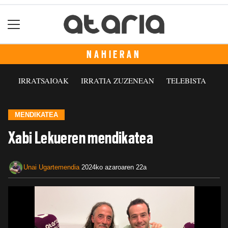
NAHIERAN
IRRATSAIOAK
IRRATIA ZUZENEAN
TELEBISTA
MENDIKATEA
Xabi Lekueren mendikatea
Unai Ugartemendia
2024ko azaroaren 22a