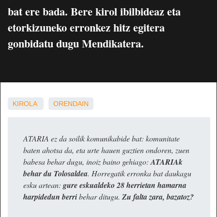
bat ere bada. Bere kirol ibilbideaz eta
etorkizuneko erronkez hitz egitera
gonbidatu dugu Mendikatera.
KIROLA
ORENDAIN
ATARIA ez da soilik komunikabide bat: komunitate
baten ahotsa da, eta urte hauen guztien ondoren, zuen
babesa behar dugu, inoiz baino gehiago:
ATARIAk
behar du Tolosaldea
. Horregatik erronka bat daukagu
esku artean:
gure eskualdeko 28 herrietan hamarna
harpidedun berri
behar ditugu.
Zu falta zara, bazatoz?