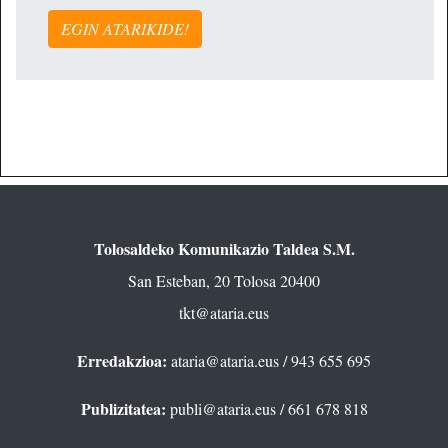
EGIN ATARIKIDE!
Tolosaldeko Komunikazio Taldea S.M.
San Esteban, 20 Tolosa 20400
tkt@ataria.eus
Erredakzioa:
ataria@ataria.eus
/ 943 655 695
Publizitatea:
publi@ataria.eus
/ 661 678 818