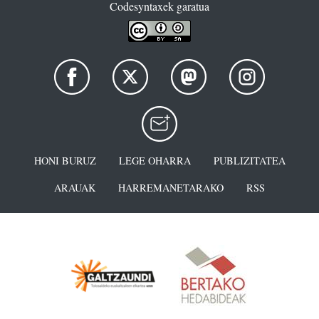
Codesyntaxek garatua
HONI BURUZ
LEGE OHARRA
PUBLIZITATEA
ARAUAK
HARREMANETARAKO
RSS