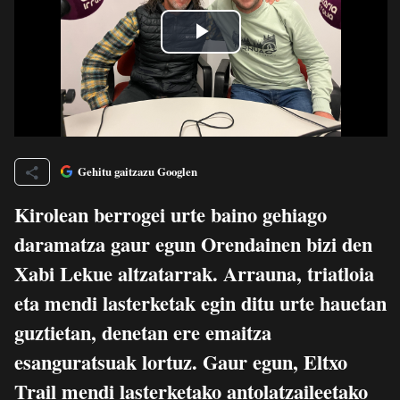
Gehitu gaitzazu Googlen
Kirolean berrogei urte baino gehiago
daramatza gaur egun Orendainen bizi den
Xabi Lekue altzatarrak. Arrauna, triatloia
eta mendi lasterketak egin ditu urte hauetan
guztietan, denetan ere emaitza
esanguratsuak lortuz. Gaur egun, Eltxo
Trail mendi lasterketako antolatzaileetako