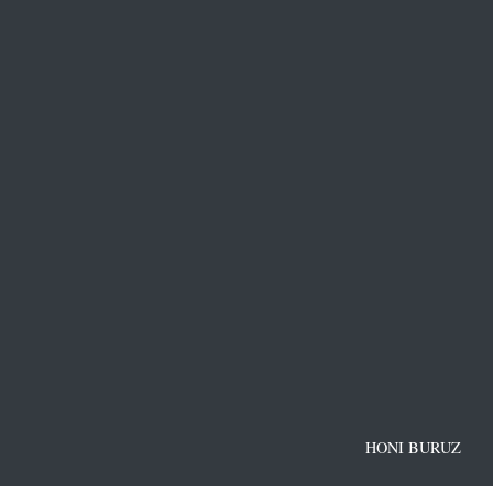
HONI BURUZ