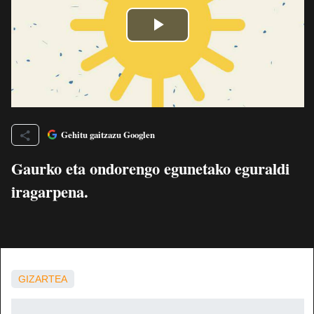
Gehitu gaitzazu Googlen
Gaurko eta ondorengo egunetako eguraldi
iragarpena.
GIZARTEA