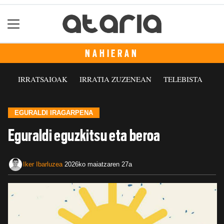
NAHIERAN
IRRATSAIOAK
IRRATIA ZUZENEAN
TELEBISTA
EGURALDI IRAGARPENA
Eguraldi eguzkitsu eta beroa
Iker Ibarluzea
2026ko maiatzaren 27a