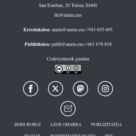
San Esteban, 20 Tolosa 20400
tkt@ataria.eus
Erredakzioa:
ataria@ataria.eus
/ 943 655 695
Publizitatea:
publi@ataria.eus
/ 661 678 818
Codesyntaxek garatua
HONI BURUZ
LEGE OHARRA
PUBLIZITATEA
ARAUAK
HARREMANETARAKO
RSS