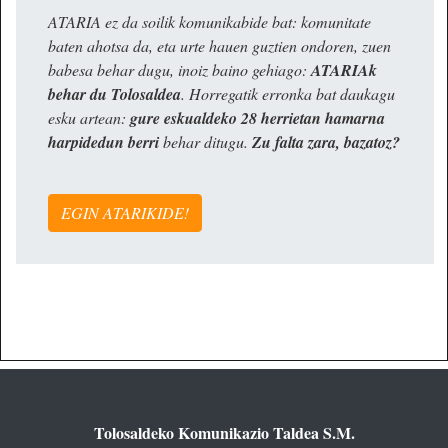
ATARIA ez da soilik komunikabide bat: komunitate
baten ahotsa da, eta urte hauen guztien ondoren, zuen
babesa behar dugu, inoiz baino gehiago:
ATARIAk
behar du Tolosaldea
. Horregatik erronka bat daukagu
esku artean:
gure eskualdeko 28 herrietan hamarna
harpidedun berri
behar ditugu.
Zu falta zara, bazatoz?
EGIN ATARIKIDE!
Tolosaldeko Komunikazio Taldea S.M.