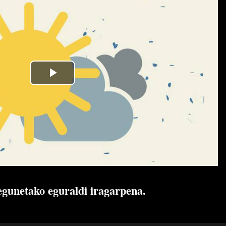
gunetako eguraldi iragarpena.