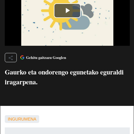
Gehitu gaitzazu Googlen
Gaurko eta ondorengo egunetako eguraldi
iragarpena.
INGURUMENA