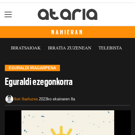
NAHIERAN
IRRATSAIOAK
IRRATIA ZUZENEAN
TELEBISTA
EGURALDI IRAGARPENA
Eguraldi ezegonkorra
Iker Ibarluzea
2023ko ekainaren 8a