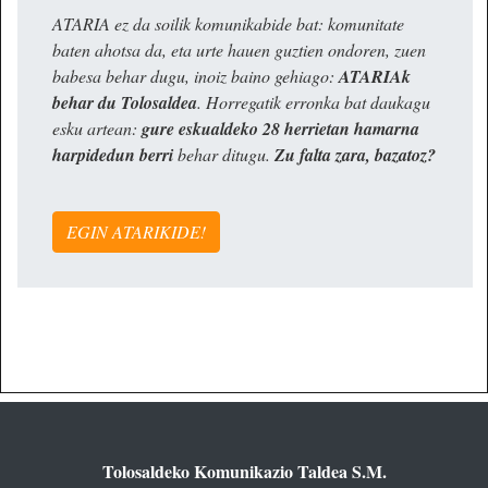
ATARIA ez da soilik komunikabide bat: komunitate
baten ahotsa da, eta urte hauen guztien ondoren, zuen
babesa behar dugu, inoiz baino gehiago:
ATARIAk
behar du Tolosaldea
. Horregatik erronka bat daukagu
esku artean:
gure eskualdeko 28 herrietan hamarna
harpidedun berri
behar ditugu.
Zu falta zara, bazatoz?
EGIN ATARIKIDE!
Tolosaldeko Komunikazio Taldea S.M.