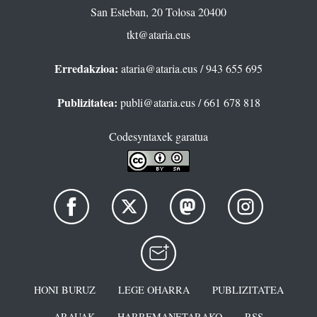
San Esteban, 20 Tolosa 20400
tkt@ataria.eus
Erredakzioa:
ataria@ataria.eus
/ 943 655 695
Publizitatea:
publi@ataria.eus
/ 661 678 818
Codesyntaxek garatua
HONI BURUZ
LEGE OHARRA
PUBLIZITATEA
ARAUAK
HARREMANETARAKO
RSS