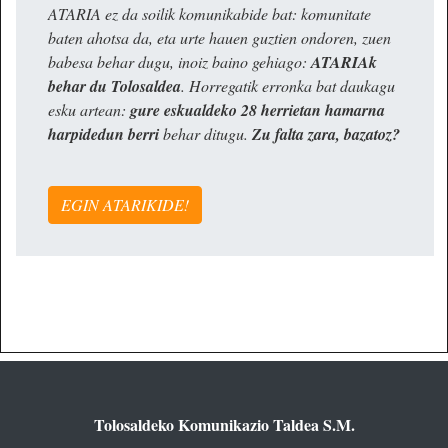
ATARIA ez da soilik komunikabide bat: komunitate
baten ahotsa da, eta urte hauen guztien ondoren, zuen
babesa behar dugu, inoiz baino gehiago:
ATARIAk
behar du Tolosaldea
. Horregatik erronka bat daukagu
esku artean:
gure eskualdeko 28 herrietan hamarna
harpidedun berri
behar ditugu.
Zu falta zara, bazatoz?
EGIN ATARIKIDE!
Tolosaldeko Komunikazio Taldea S.M.