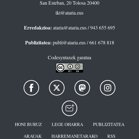
San Esteban, 20 Tolosa 20400
tkt@ataria.eus
Erredakzioa:
ataria@ataria.eus
/ 943 655 695
Publizitatea:
publi@ataria.eus
/ 661 678 818
Codesyntaxek garatua
HONI BURUZ
LEGE OHARRA
PUBLIZITATEA
ARAUAK
HARREMANETARAKO
RSS