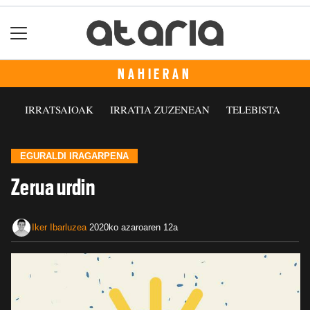
NAHIERAN
IRRATSAIOAK
IRRATIA ZUZENEAN
TELEBISTA
EGURALDI IRAGARPENA
Zerua urdin
Iker Ibarluzea
2020ko azaroaren 12a