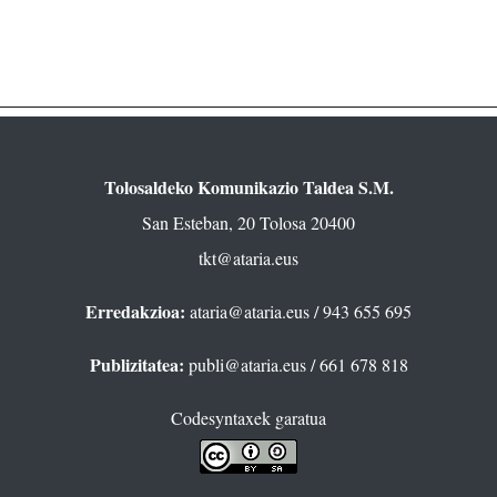
Tolosaldeko Komunikazio Taldea S.M.
San Esteban, 20 Tolosa 20400
tkt@ataria.eus
Erredakzioa:
ataria@ataria.eus
/ 943 655 695
Publizitatea:
publi@ataria.eus
/ 661 678 818
Codesyntaxek garatua