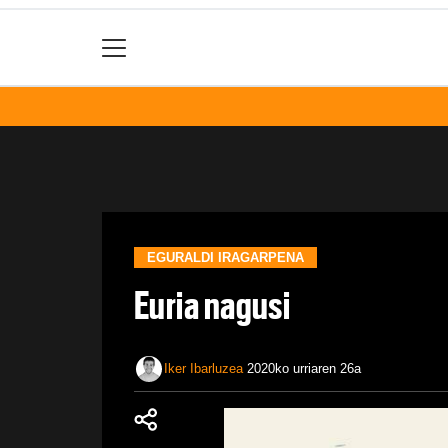
EGURALDI IRAGARPENA
Euria nagusi
Iker Ibarluzea
2020ko urriaren 26a