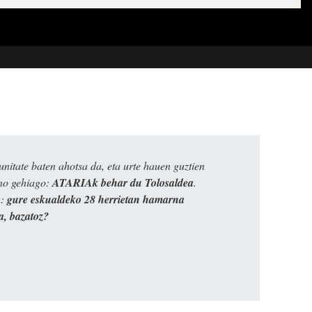
itate baten ahotsa da, eta urte hauen guztien
ino gehiago:
ATARIAk behar du Tolosaldea
.
n:
gure eskualdeko 28 herrietan hamarna
a, bazatoz?