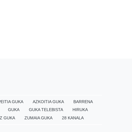
EITIA GUKA
AZKOITIA GUKA
BARRENA
GUKA
GUKA TELEBISTA
HIRUKA
Z GUKA
ZUMAIA GUKA
28 KANALA