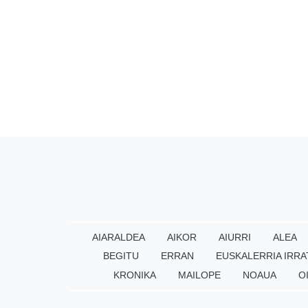
AIARALDEA
AIKOR
AIURRI
ALEA
BEGITU
ERRAN
EUSKALERRIA IRRA
KRONIKA
MAILOPE
NOAUA
O