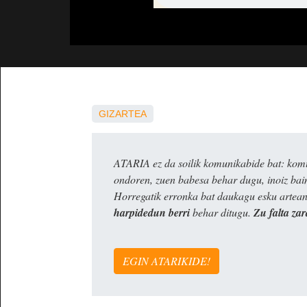
GIZARTEA
ATARIA ez da soilik komunikabide bat: komun
ondoren, zuen babesa behar dugu, inoiz ba
Horregatik erronka bat daukagu esku artea
harpidedun berri
behar ditugu.
Zu falta zar
EGIN ATARIKIDE!