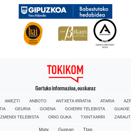
Gertuko informazioa, euskaraz
AMEZTI
ANBOTO
ANTXETA IRRATIA
ATARIA
AZP
TIA
GEURIA
GOIENA
GOIERRI TELEBISTA
GUAIXE
IZMENDI TELEBISTA
ORIO GUKA
TXINTXARRI
ZARAUT
Matx
Gurean
Ttap