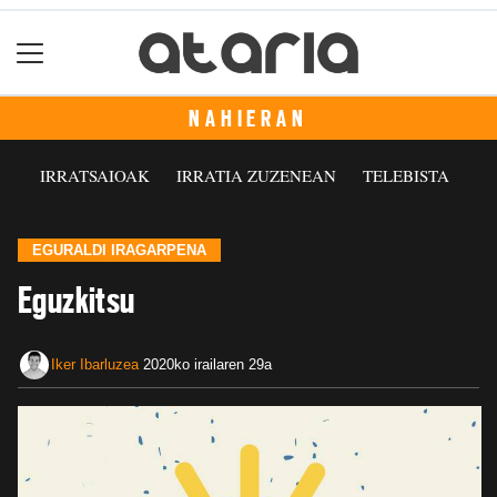
NAHIERAN
IRRATSAIOAK
IRRATIA ZUZENEAN
TELEBISTA
EGURALDI IRAGARPENA
Eguzkitsu
Iker Ibarluzea
2020ko irailaren 29a