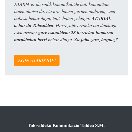
ATARIA ez da soilik komunikabide bat: komunitate
baten ahotsa da, eta urte hauen guztien ondoren, zuen
babesa behar dugu, inoiz baino gehiago:
ATARIAk
behar du Tolosaldea
. Horregatik erronka bat daukagu
esku artean:
gure eskualdeko 28 herrietan hamarna
harpidedun berri
behar ditugu.
Zu falta zara, bazatoz?
EGIN ATARIKIDE!
Tolosaldeko Komunikazio Taldea S.M.