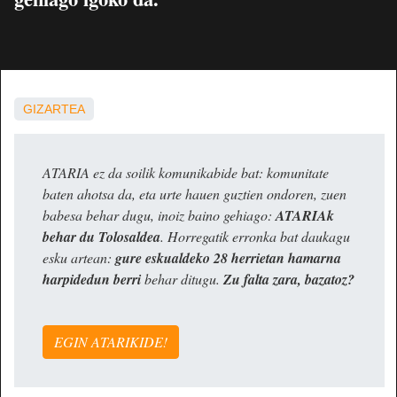
GIZARTEA
ATARIA ez da soilik komunikabide bat: komunitate
baten ahotsa da, eta urte hauen guztien ondoren, zuen
babesa behar dugu, inoiz baino gehiago:
ATARIAk
behar du Tolosaldea
. Horregatik erronka bat daukagu
esku artean:
gure eskualdeko 28 herrietan hamarna
harpidedun berri
behar ditugu.
Zu falta zara, bazatoz?
EGIN ATARIKIDE!