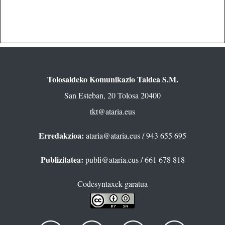
Tolosaldeko Komunikazio Taldea S.M.
San Esteban, 20 Tolosa 20400
tkt@ataria.eus
Erredakzioa:
ataria@ataria.eus
/ 943 655 695
Publizitatea:
publi@ataria.eus
/ 661 678 818
Codesyntaxek garatua