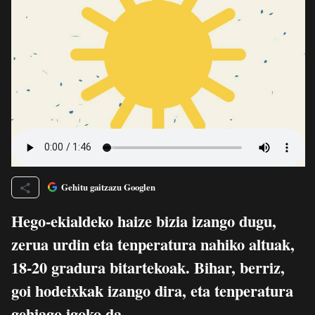
Gehitu gaitzazu Googlen
Hego-ekialdeko haize bizia izango dugu,
zerua urdin eta tenperatura nahiko altuak,
18-20 gradura bitartekoak. Bihar, berriz,
goi hodeixkak izango dira, eta tenperatura
gehiago igoko da.