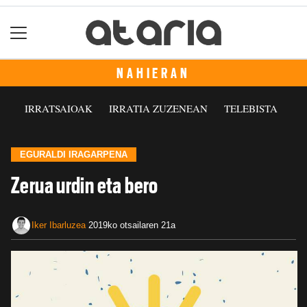
NAHIERAN
IRRATSAIOAK
IRRATIA ZUZENEAN
TELEBISTA
EGURALDI IRAGARPENA
Zerua urdin eta bero
Iker Ibarluzea
2019ko otsailaren 21a