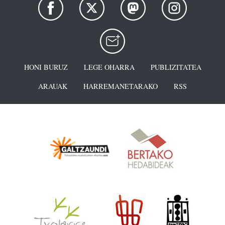
HONI BURUZ
LEGE OHARRA
PUBLIZITATEA
ARAUAK
HARREMANETARAKO
RSS