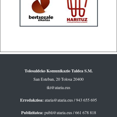
Tolosaldeko Komunikazio Taldea S.M.
San Esteban, 20 Tolosa 20400
tkt@ataria.eus
Erredakzioa:
ataria@ataria.eus
/ 943 655 695
Publizitatea:
publi@ataria.eus
/ 661 678 818