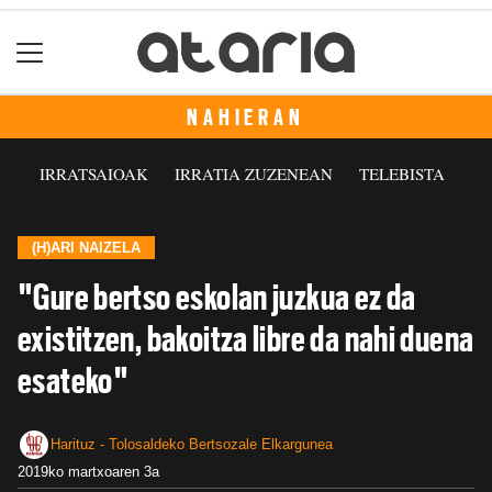
NAHIERAN
IRRATSAIOAK
IRRATIA ZUZENEAN
TELEBISTA
(H)ARI NAIZELA
"Gure bertso eskolan juzkua ez da
existitzen, bakoitza libre da nahi duena
esateko"
Harituz - Tolosaldeko Bertsozale Elkargunea
2019ko martxoaren 3a