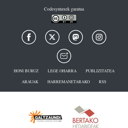
Codesyntaxek garatua
HONI BURUZ
LEGE OHARRA
PUBLIZITATEA
ARAUAK
HARREMANETARAKO
RSS