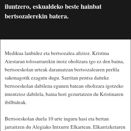
iluntzero, eskualdeko beste hainbat
bertsozalerekin batera.
Medikua lanbidez eta bertsozalea afizioz. Kristina
Aiestaran tolosarrarekin inoiz oholtzara igo ez den baina,
bertsoeskolan urteak daramatzan bertsozalearen perfila
sakonagotik ezagutu dugu. Sarritan pentsa daiteke
bertsoeskolan dabilena egunen batean oholtzara igotzeko
intentzioz dabilela, baina hori gezurtatzen du Kristinaren
ibilbideak.
Bertsoeskolan duela 10 urte inguru hasi eta bertan
jarraitzen du Alegiako Intxurre Elkartean. Elkarrizketaren