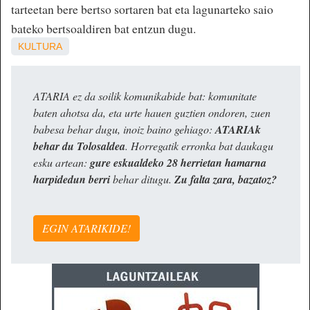
tarteetan bere bertso sortaren bat eta lagunarteko saio
bateko bertsoaldiren bat entzun dugu.
KULTURA
ATARIA ez da soilik komunikabide bat: komunitate
baten ahotsa da, eta urte hauen guztien ondoren, zuen
babesa behar dugu, inoiz baino gehiago:
ATARIAk
behar du Tolosaldea
. Horregatik erronka bat daukagu
esku artean:
gure eskualdeko 28 herrietan hamarna
harpidedun berri
behar ditugu.
Zu falta zara, bazatoz?
EGIN ATARIKIDE!