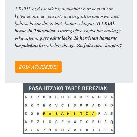
ATARIA ez da soilik komunikabide bat: komunitate
baten ahotsa da, eta urte hauen guztien ondoren, zuen
babesa behar dugu, inoiz baino gehiago:
ATARIAk
behar du Tolosaldea
. Horregatik erronka bat daukagu
esku artean:
gure eskualdeko 28 herrietan hamarna
harpidedun berri
behar ditugu.
Zu falta zara, bazatoz?
EGIN ATARIKIDE!