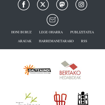
HONI BURUZ
LEGE OHARRA
PUBLIZITATEA
ARAUAK
HARREMANETARAKO
RSS