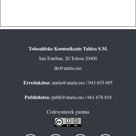
Tolosaldeko Komunikazio Taldea S.M.
San Esteban, 20 Tolosa 20400
tkt@ataria.eus
Erredakzioa:
ataria@ataria.eus
/ 943 655 695
Publizitatea:
publi@ataria.eus
/ 661 678 818
Codesyntaxek garatua