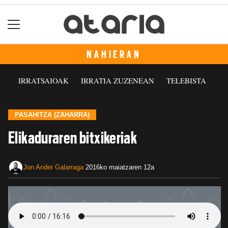
NAHIERAN
IRRATSAIOAK
IRRATIA ZUZENEAN
TELEBISTA
PASAHITZA (ZAHARRA)
Elikaduraren bitxikeriak
Jon Ander Galarraga
2016ko maiatzaren 12a