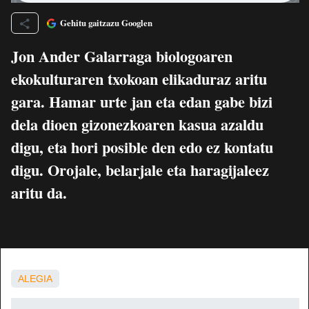
Gehitu gaitzazu Googlen
Jon Ander Galarraga biologoaren
ekokulturaren txokoan elikaduraz aritu
gara. Hamar urte jan eta edan gabe bizi
dela dioen gizonezkoaren kasua azaldu
digu, eta hori posible den edo ez kontatu
digu. Orojale, belarjale eta haragijaleez
aritu da.
ALEGIA