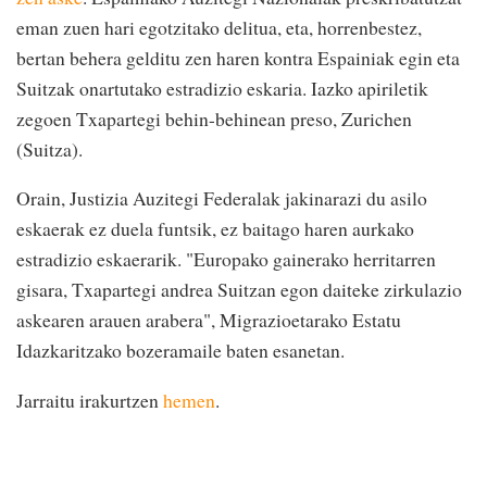
eman zuen hari egotzitako delitua, eta, horrenbestez,
bertan behera gelditu zen haren kontra Espainiak egin eta
Suitzak onartutako estradizio eskaria. Iazko apiriletik
zegoen Txapartegi behin-behinean preso, Zurichen
(Suitza).
Orain, Justizia Auzitegi Federalak jakinarazi du asilo
eskaerak ez duela funtsik, ez baitago haren aurkako
estradizio eskaerarik. "Europako gainerako herritarren
gisara, Txapartegi andrea Suitzan egon daiteke zirkulazio
askearen arauen arabera", Migrazioetarako Estatu
Idazkaritzako bozeramaile baten esanetan.
Jarraitu irakurtzen
hemen
.