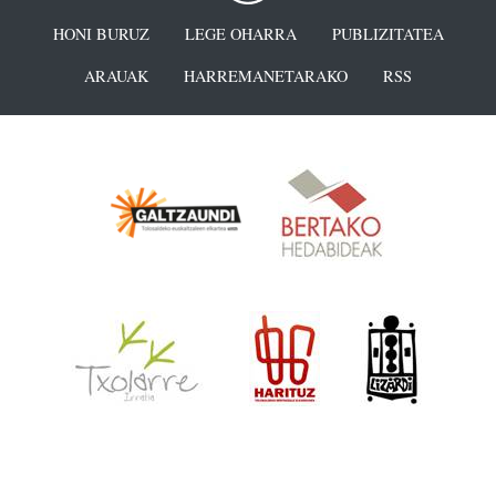
HONI BURUZ
LEGE OHARRA
PUBLIZITATEA
ARAUAK
HARREMANETARAKO
RSS