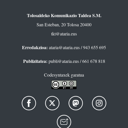
Tolosaldeko Komunikazio Taldea S.M.
San Esteban, 20 Tolosa 20400
tkt@ataria.eus
Erredakzioa:
ataria@ataria.eus
/ 943 655 695
Publizitatea:
publi@ataria.eus
/ 661 678 818
Codesyntaxek garatua