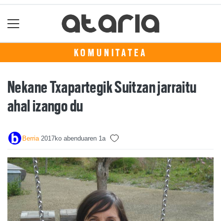
KOMUNITATEA
Nekane Txapartegik Suitzan jarraitu
ahal izango du
Berria
2017ko abenduaren 1a