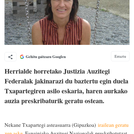
Erraztu
Gehitu gaitzazu Googlen
Herrialde horretako Justizia Auzitegi
Federalak jakinarazi du baztertu egin duela
Txapartegiren asilo eskaria, haren aurkako
auzia preskribaturik geratu ostean.
Nekane Txapartegi asteasuarra (Gipuzkoa)
irailean geratu
zen aske
. Espainiako Auzitegi Nazionalak preskribatutzat