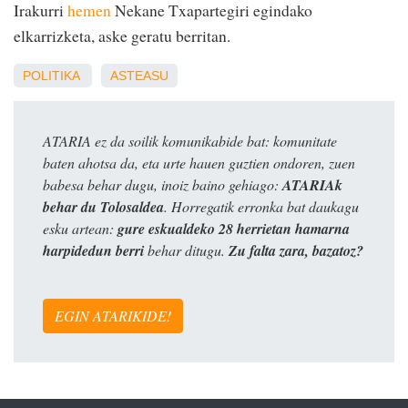
Irakurri
hemen
Nekane Txapartegiri egindako
elkarrizketa, aske geratu berritan.
POLITIKA
ASTEASU
ATARIA ez da soilik komunikabide bat: komunitate
baten ahotsa da, eta urte hauen guztien ondoren, zuen
babesa behar dugu, inoiz baino gehiago:
ATARIAk
behar du Tolosaldea
. Horregatik erronka bat daukagu
esku artean:
gure eskualdeko 28 herrietan hamarna
harpidedun berri
behar ditugu.
Zu falta zara, bazatoz?
EGIN ATARIKIDE!