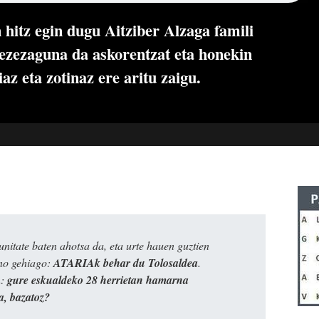
hitz egin dugu Aitziber Alzaga famili
zezaguna da askorentzat eta honekin
az eta zotinaz ere aritu zaigu.
itate baten ahotsa da, eta urte hauen guztien
ino gehiago:
ATARIAk behar du Tolosaldea
.
n:
gure eskualdeko 28 herrietan hamarna
a, bazatoz?