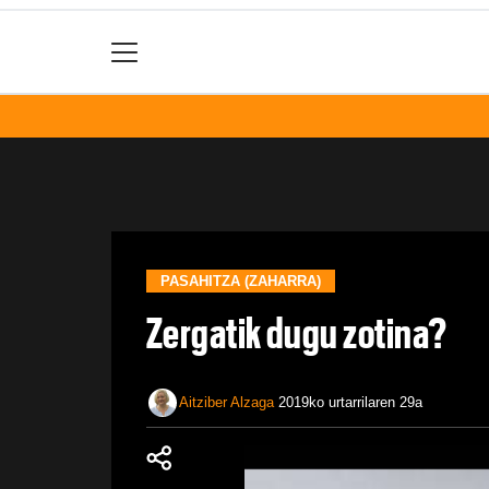
PASAHITZA (ZAHARRA)
Zergatik dugu zotina?
Aitziber Alzaga
2019ko urtarrilaren 29a