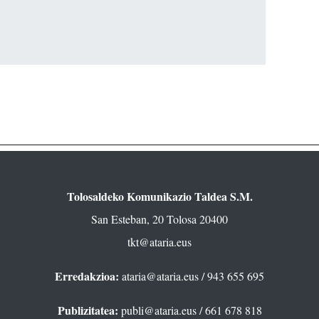
Tolosaldeko Komunikazio Taldea S.M.
San Esteban, 20 Tolosa 20400
tkt@ataria.eus
Erredakzioa:
ataria@ataria.eus
/ 943 655 695
Publizitatea:
publi@ataria.eus
/ 661 678 818