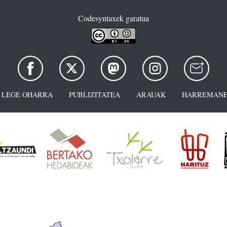
Codesyntaxek garatua
LEGE OHARRA
PUBLIZITATEA
ARAUAK
HARREMANE