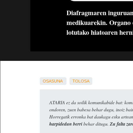
Diafragmaren inguruan 
medikuarekin. Organo e
lotutako hiatoaren herni
OSASUNA
TOLOSA
ATARIA ez da soilik komunikabide bat: komun
ondoren, zuen babesa behar dugu, inoiz ba
Horregatik erronka bat daukagu esku artea
harpidedun berri
behar ditugu.
Zu falta zar