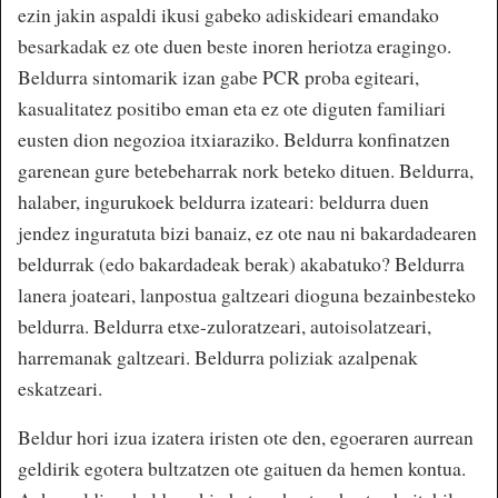
ezin jakin aspaldi ikusi gabeko adiskideari emandako
besarkadak ez ote duen beste inoren heriotza eragingo.
Beldurra sintomarik izan gabe PCR proba egiteari,
kasualitatez positibo eman eta ez ote diguten familiari
eusten dion negozioa itxiaraziko. Beldurra konfinatzen
garenean gure betebeharrak nork beteko dituen. Beldurra,
halaber, ingurukoek beldurra izateari: beldurra duen
jendez inguratuta bizi banaiz, ez ote nau ni bakardadearen
beldurrak (edo bakardadeak berak) akabatuko? Beldurra
lanera joateari, lanpostua galtzeari dioguna bezainbesteko
beldurra. Beldurra etxe-zuloratzeari, autoisolatzeari,
harremanak galtzeari. Beldurra poliziak azalpenak
eskatzeari.
Beldur hori izua izatera iristen ote den, egoeraren aurrean
geldirik egotera bultzatzen ote gaituen da hemen kontua.