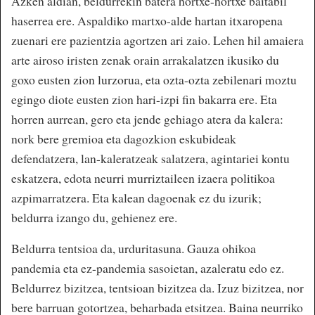
Azken aldian, beldurrekin batera hortxe-hortxe baitabil
haserrea ere. Aspaldiko martxo-alde hartan itxaropena
zuenari ere pazientzia agortzen ari zaio. Lehen hil amaiera
arte airoso iristen zenak orain arrakalatzen ikusiko du
goxo eusten zion lurzorua, eta ozta-ozta zebilenari moztu
egingo diote eusten zion hari-izpi fin bakarra ere. Eta
horren aurrean, gero eta jende gehiago atera da kalera:
nork bere gremioa eta dagozkion eskubideak
defendatzera, lan-kaleratzeak salatzera, agintariei kontu
eskatzera, edota neurri murriztaileen izaera politikoa
azpimarratzera. Eta kalean dagoenak ez du izurik;
beldurra izango du, gehienez ere.
Beldurra tentsioa da, urduritasuna. Gauza ohikoa
pandemia eta ez-pandemia sasoietan, azaleratu edo ez.
Beldurrez bizitzea, tentsioan bizitzea da. Izuz bizitzea, nor
bere barruan gotortzea, beharbada etsitzea. Baina neurriko