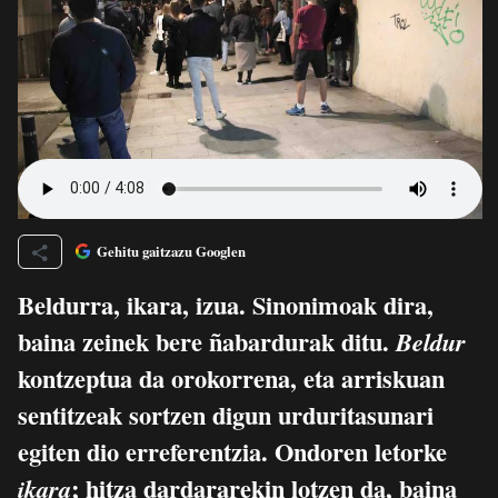
Gehitu gaitzazu Googlen
Beldurra, ikara, izua. Sinonimoak dira,
baina zeinek bere ñabardurak ditu.
Beldur
kontzeptua da orokorrena, eta arriskuan
sentitzeak sortzen digun urduritasunari
egiten dio erreferentzia. Ondoren letorke
; hitza dardararekin lotzen da, baina
ikara