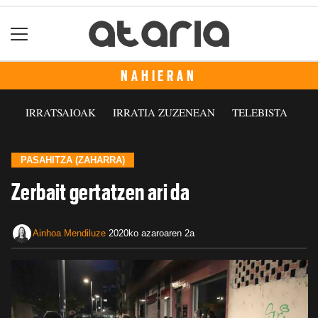
NAHIERAN
IRRATSAIOAK
IRRATIA ZUZENEAN
TELEBISTA
PASAHITZA (ZAHARRA)
Zerbait gertatzen ari da
Ainhoa Mendiluze
2020ko azaroaren 2a