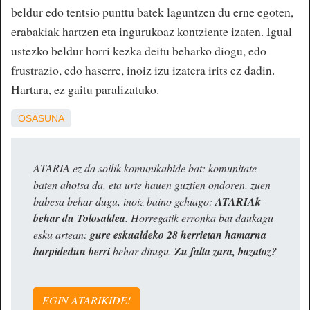
beldur edo tentsio punttu batek laguntzen du erne egoten,
erabakiak hartzen eta ingurukoaz kontziente izaten. Igual
ustezko beldur horri kezka deitu beharko diogu, edo
frustrazio, edo haserre, inoiz izu izatera irits ez dadin.
Hartara, ez gaitu paralizatuko.
OSASUNA
ATARIA ez da soilik komunikabide bat: komunitate
baten ahotsa da, eta urte hauen guztien ondoren, zuen
babesa behar dugu, inoiz baino gehiago:
ATARIAk
behar du Tolosaldea
. Horregatik erronka bat daukagu
esku artean:
gure eskualdeko 28 herrietan hamarna
harpidedun berri
behar ditugu.
Zu falta zara, bazatoz?
EGIN ATARIKIDE!