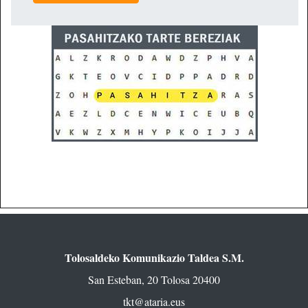
Tolosaldeko Komunikazio Taldea S.M.
San Esteban, 20 Tolosa 20400
tkt@ataria.eus