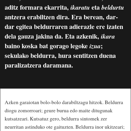
aditz formara ekarrita,
eta
ikaratu
beldurtu
antzera erabiltzen dira. Era berean, dar-
dar egitea beldurraren adierazle ere izaten
dela gauza jakina da. Eta azkenik,
ikara
baino koska bat gorago legoke
;
izua
sekulako beldurra, hura sentitzen duena
paralizatzera daramana.
Azken garaiotan bolo-bolo darabiltzagu hitzok. Beldurra
diogu zomorroari; geure burua edo maite ditugunak
kutsatzeari. Kutsatuz gero, beldurra sintomek zer
neurritan astinduko ote gaituzten. Beldurra inor ukitzeari;