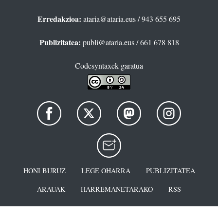
Erredakzioa:
ataria@ataria.eus
/ 943 655 695
Publizitatea:
publi@ataria.eus
/ 661 678 818
Codesyntaxek garatua
HONI BURUZ
LEGE OHARRA
PUBLIZITATEA
ARAUAK
HARREMANETARAKO
RSS