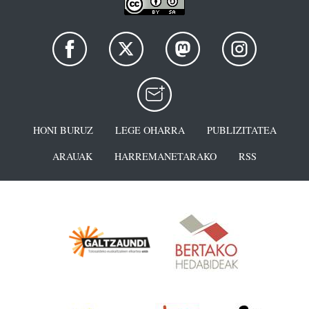
HONI BURUZ
LEGE OHARRA
PUBLIZITATEA
ARAUAK
HARREMANETARAKO
RSS