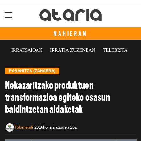
NAHIERAN
IRRATSAIOAK
IRRATIA ZUZENEAN
TELEBISTA
PASAHITZA (ZAHARRA)
Nekazaritzako produktuen
transformazioa egiteko osasun
baldintzetan aldaketak
Tolomendi
2016ko maiatzaren 26a