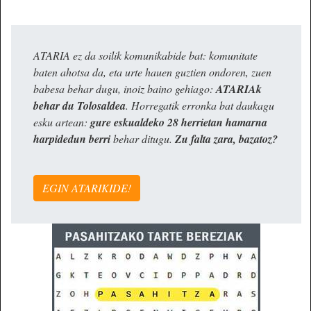
ATARIA ez da soilik komunikabide bat: komunitate
baten ahotsa da, eta urte hauen guztien ondoren, zuen
babesa behar dugu, inoiz baino gehiago:
ATARIAk
behar du Tolosaldea
. Horregatik erronka bat daukagu
esku artean:
gure eskualdeko 28 herrietan hamarna
harpidedun berri
behar ditugu.
Zu falta zara, bazatoz?
EGIN ATARIKIDE!