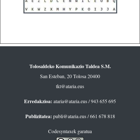
Tolosaldeko Komunikazio Taldea S.M.
San Esteban, 20 Tolosa 20400
tkt@ataria.eus
Erredakzioa:
ataria@ataria.eus
/ 943 655 695
Publizitatea:
publi@ataria.eus
/ 661 678 818
Codesyntaxek garatua