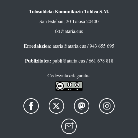
Tolosaldeko Komunikazio Taldea S.M.
San Esteban, 20 Tolosa 20400
tkt@ataria.eus
Erredakzioa:
ataria@ataria.eus
/ 943 655 695
Publizitatea:
publi@ataria.eus
/ 661 678 818
Codesyntaxek garatua