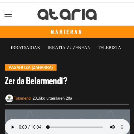
NAHIERAN
IRRATSAIOAK
IRRATIA ZUZENEAN
TELEBISTA
PASAHITZA (ZAHARRA)
Zer da Belarmendi?
Tolomendi
2016ko urtarrilaren 28a