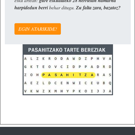
esku artean:
gure eskualdeko 28 herrietan hamarna
harpidedun berri
behar ditugu.
Zu falta zara, bazatoz?
EGIN ATARIKIDE!