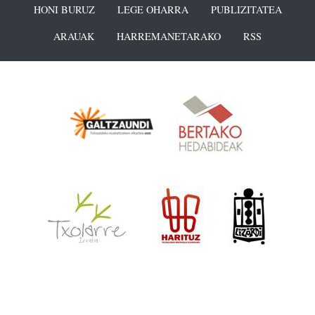
HONI BURUZ
LEGE OHARRA
PUBLIZITATEA
ARAUAK
HARREMANETARAKO
RSS