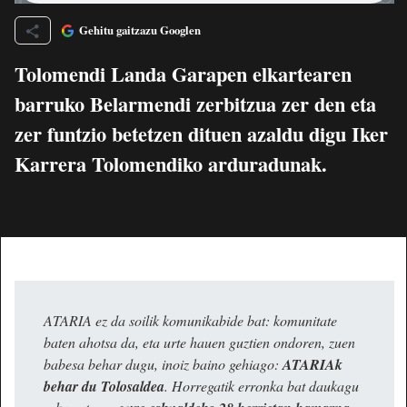
Gehitu gaitzazu Googlen
Tolomendi Landa Garapen elkartearen
barruko Belarmendi zerbitzua zer den eta
zer funtzio betetzen dituen azaldu digu Iker
Karrera Tolomendiko arduradunak.
ATARIA ez da soilik komunikabide bat: komunitate
baten ahotsa da, eta urte hauen guztien ondoren, zuen
babesa behar dugu, inoiz baino gehiago:
ATARIAk
behar du Tolosaldea
. Horregatik erronka bat daukagu