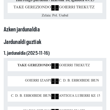
TAKE GEREZIONDO
GOIERRI TREKUTZ
-
-
Zelaia: Pol. Usabal
Azken jardunaldia
Jardunaldi guztiak
1. jardunaldia (2025-11-16)
TAKE GEREZIONDO
GOIERRI TREKUTZ
-
-
GOIERRI IZASPI
C. D. B. ERROIBIDE IRUN
-
-
C. D. B. ERROIBIDE IRUN
ANTIGUA LUBERRI KE 15
-
-