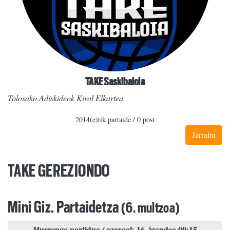
TAKE Saskibaloia
Tolosako Adiskideok Kirol Elkartea
2014(e)tik partaide / 0 post
Jarraitu
TAKE GEREZIONDO
Mini Giz. Partaidetza
(6. multzoa)
Hurrengo partidua / azaroak 16, igandea 09:15