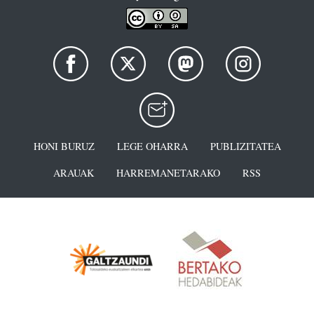
HONI BURUZ
LEGE OHARRA
PUBLIZITATEA
ARAUAK
HARREMANETARAKO
RSS