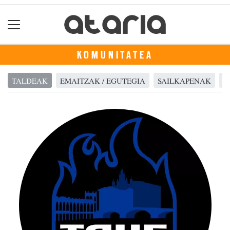
KOMUNITATEA
TALDEAK
EMAITZAK / EGUTEGIA
SAILKAPENAK
A