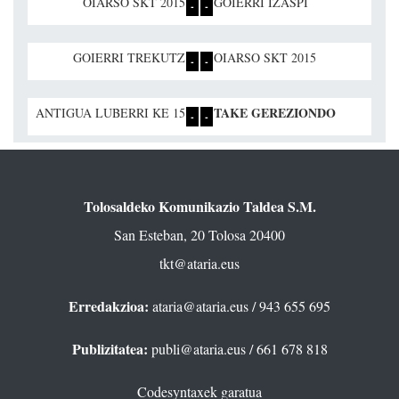
OIARSO SKT 2015
GOIERRI IZASPI
-
-
GOIERRI TREKUTZ
OIARSO SKT 2015
-
-
TAKE GEREZIONDO
ANTIGUA LUBERRI KE 15
-
-
Tolosaldeko Komunikazio Taldea S.M.
San Esteban, 20 Tolosa 20400
tkt@ataria.eus
Erredakzioa:
ataria@ataria.eus
/ 943 655 695
Publizitatea:
publi@ataria.eus
/ 661 678 818
Codesyntaxek garatua