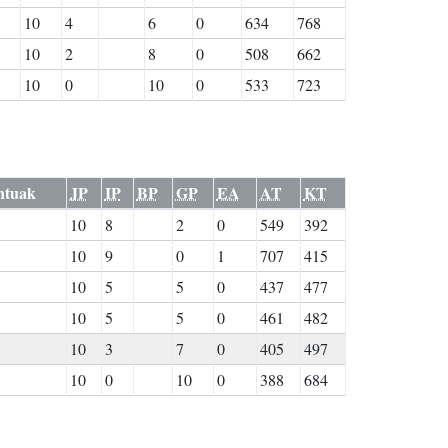
10
4
6
0
634
768
10
2
8
0
508
662
10
0
10
0
533
723
ntuak
JP
IP
BP
GP
EA
AT
KT
10
8
2
0
549
392
10
9
0
1
707
415
10
5
5
0
437
477
10
5
5
0
461
482
10
3
7
0
405
497
10
0
10
0
388
684