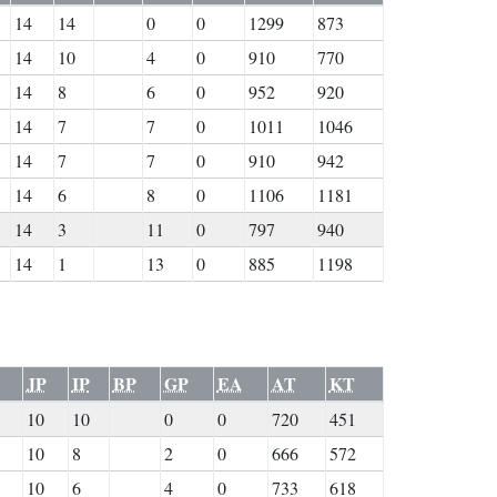
14
14
0
0
1299
873
14
10
4
0
910
770
14
8
6
0
952
920
14
7
7
0
1011
1046
14
7
7
0
910
942
14
6
8
0
1106
1181
14
3
11
0
797
940
14
1
13
0
885
1198
JP
IP
BP
GP
EA
AT
KT
10
10
0
0
720
451
10
8
2
0
666
572
10
6
4
0
733
618