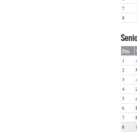
7
8
Senio
Pos.
1
2
3
4
5
6
7
8