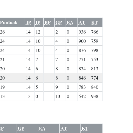
Puntuak
JP
IP
BP
GP
EA
AT
KT
26
14
12
2
0
936
766
24
14
10
4
0
900
759
24
14
10
4
0
876
798
21
14
7
7
0
771
753
20
14
6
8
0
834
813
20
14
6
8
0
846
774
19
14
5
9
0
783
840
13
13
0
13
0
542
938
BP
GP
EA
AT
KT