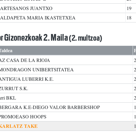
ARTESANOS JUANTXO
19
ALDAPETA MARIA IKASTETXEA
18
r Gizonezkoak 2. Maila
(2. multzoa)
Taldea
AZ CASA DE LA RIOJA
MONDRAGON UNIBERTSITATEA
ANTIGUA LUBERRI K.E.
ZURRUT S.K.
arri BKL
BERGARA K.E-DIEGO VALOR BARBERSHOP
PROMOEASO HOOPS
KARLATZ TAKE