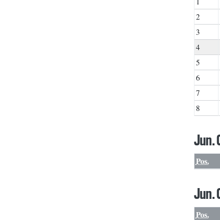
1
2
3
4
5
6
7
8
Jun. 
Pos.
Jun. 
Pos.