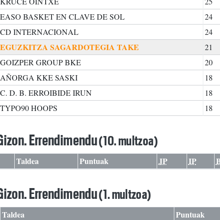
KRUCE OINTXE
25
EASO BASKET EN CLAVE DE SOL
24
CD INTERNACIONAL
24
EGUZKITZA SAGARDOTEGIA TAKE
21
GOIZPER GROUP BKE
20
AÑORGA KKE SASKI
18
C. D. B. ERROIBIDE IRUN
18
TYPO90 HOOPS
18
Gizon. Errendimendu
(10. multzoa)
Taldea
Puntuak
JP
IP
Gizon. Errendimendu
(1. multzoa)
Taldea
Puntuak