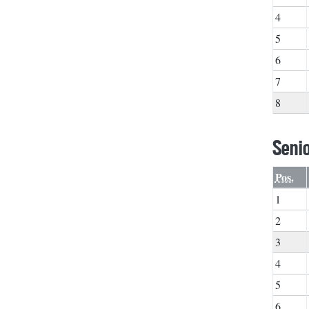
4
5
6
7
8
Senio
Pos.
1
2
3
4
5
6