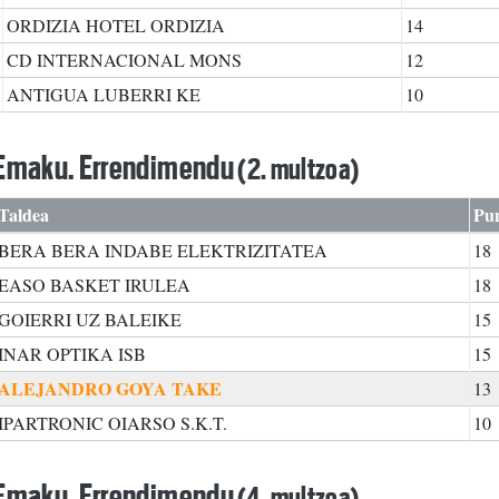
ORDIZIA HOTEL ORDIZIA
14
CD INTERNACIONAL MONS
12
ANTIGUA LUBERRI KE
10
 Emaku. Errendimendu
(2. multzoa)
Taldea
Pu
BERA BERA INDABE ELEKTRIZITATEA
18
EASO BASKET IRULEA
18
GOIERRI UZ BALEIKE
15
INAR OPTIKA ISB
15
ALEJANDRO GOYA TAKE
13
IPARTRONIC OIARSO S.K.T.
10
 Emaku. Errendimendu
(4. multzoa)