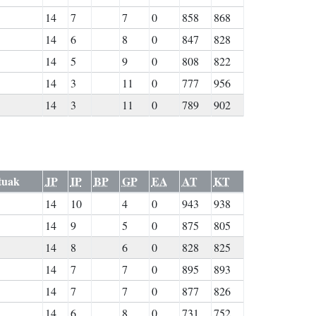
14
7
7
0
858
868
14
6
8
0
847
828
14
5
9
0
808
822
14
3
11
0
777
956
14
3
11
0
789
902
tuak
JP
IP
BP
GP
EA
AT
KT
14
10
4
0
943
938
14
9
5
0
875
805
14
8
6
0
828
825
14
7
7
0
895
893
14
7
7
0
877
826
14
6
8
0
731
752