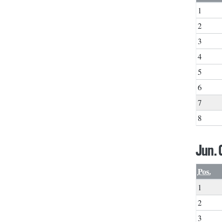
1
2
3
4
5
6
7
8
Jun. 
Pos.
1
2
3