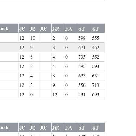
tuak
JP
IP
BP
GP
EA
AT
KT
12
10
2
0
598
555
12
9
3
0
671
452
12
8
4
0
735
552
12
8
4
0
595
593
12
4
8
0
623
651
12
3
9
0
556
713
12
0
12
0
431
693
tuak
JP
IP
BP
GP
EA
AT
KT