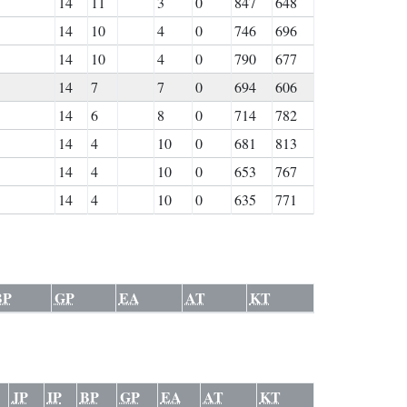
14
11
3
0
847
648
14
10
4
0
746
696
14
10
4
0
790
677
14
7
7
0
694
606
14
6
8
0
714
782
14
4
10
0
681
813
14
4
10
0
653
767
14
4
10
0
635
771
BP
GP
EA
AT
KT
JP
IP
BP
GP
EA
AT
KT