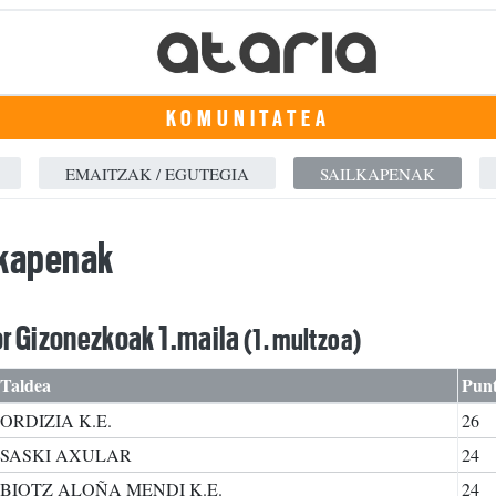
KOMUNITATEA
EMAITZAK / EGUTEGIA
SAILKAPENAK
lkapenak
r Gizonezkoak 1.maila
(1. multzoa)
Taldea
Pun
ORDIZIA K.E.
26
SASKI AXULAR
24
BIOTZ ALOÑA MENDI K.E.
24