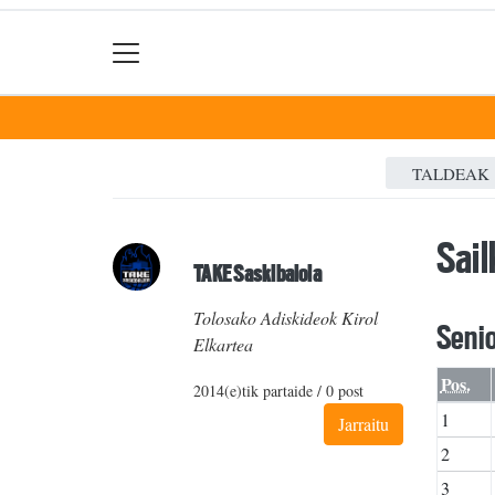
TALDEAK
Sai
TAKE Saskibaloia
Tolosako Adiskideok Kirol
Senio
Elkartea
Pos.
2014(e)tik partaide / 0 post
1
Jarraitu
2
3