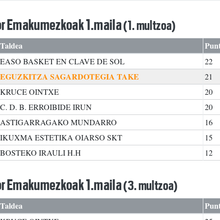
or Emakumezkoak 1.maila
(1. multzoa)
Taldea
Pun
EASO BASKET EN CLAVE DE SOL
22
EGUZKITZA SAGARDOTEGIA TAKE
21
KRUCE OINTXE
20
C. D. B. ERROIBIDE IRUN
20
ASTIGARRAGAKO MUNDARRO
16
IKUXMA ESTETIKA OIARSO SKT
15
BOSTEKO IRAULI H.H
12
or Emakumezkoak 1.maila
(3. multzoa)
Taldea
Pun