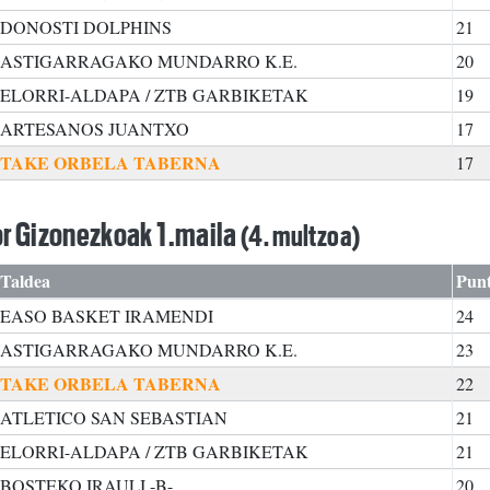
DONOSTI DOLPHINS
21
ASTIGARRAGAKO MUNDARRO K.E.
20
ELORRI-ALDAPA / ZTB GARBIKETAK
19
ARTESANOS JUANTXO
17
TAKE ORBELA TABERNA
17
r Gizonezkoak 1.maila
(4. multzoa)
Taldea
Pun
EASO BASKET IRAMENDI
24
ASTIGARRAGAKO MUNDARRO K.E.
23
TAKE ORBELA TABERNA
22
ATLETICO SAN SEBASTIAN
21
ELORRI-ALDAPA / ZTB GARBIKETAK
21
BOSTEKO IRAULI -B-
20