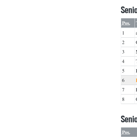
Senio
Pos.
1
2
3
4
5
6
7
8
Seni
Pos.