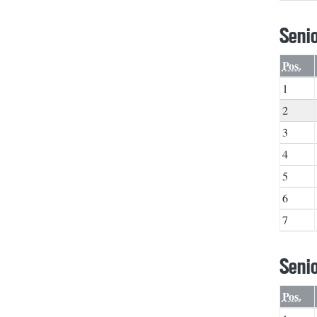
Seni
Pos.
1
2
3
4
5
6
7
Seni
Pos.