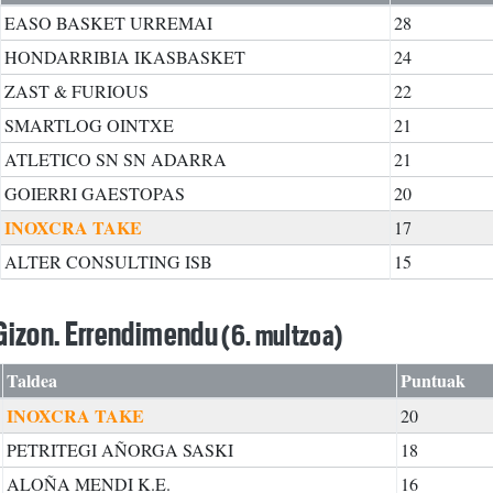
EASO BASKET URREMAI
28
HONDARRIBIA IKASBASKET
24
ZAST & FURIOUS
22
SMARTLOG OINTXE
21
ATLETICO SN SN ADARRA
21
GOIERRI GAESTOPAS
20
INOXCRA TAKE
17
ALTER CONSULTING ISB
15
Gizon. Errendimendu
(6. multzoa)
Taldea
Puntuak
INOXCRA TAKE
20
PETRITEGI AÑORGA SASKI
18
ALOÑA MENDI K.E.
16