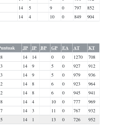
14
5
9
0
797
852
14
4
10
0
849
904
Puntuak
JP
IP
BP
GP
EA
AT
KT
28
14
14
0
0
1270
708
23
14
9
5
0
927
912
23
14
9
5
0
979
936
22
14
8
6
0
923
964
22
14
8
6
0
945
941
18
14
4
10
0
777
969
17
14
3
11
0
767
932
15
14
1
13
0
726
952