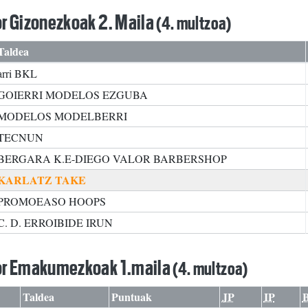
r Gizonezkoak 2. Maila
(4. multzoa)
Taldea
arri BKL
GOIERRI MODELOS EZGUBA
MODELOS MODELBERRI
TECNUN
BERGARA K.E-DIEGO VALOR BARBERSHOP
KARLATZ TAKE
PROMOEASO HOOPS
C. D. ERROIBIDE IRUN
or Emakumezkoak 1.maila
(4. multzoa)
Taldea
Puntuak
JP
IP