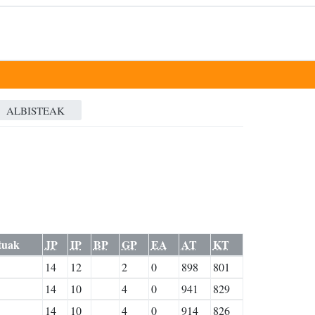
ALBISTEAK
tuak
JP
IP
BP
GP
EA
AT
KT
14
12
2
0
898
801
14
10
4
0
941
829
14
10
4
0
914
826