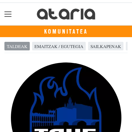
KOMUNITATEA
TALDEAK
EMAITZAK / EGUTEGIA
SAILKAPENAK
A