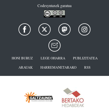
Codesyntaxek garatua
HONI BURUZ
LEGE OHARRA
PUBLIZITATEA
ARAUAK
HARREMANETARAKO
RSS