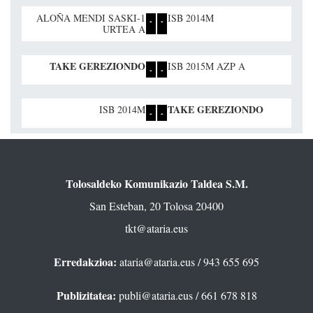
ALOÑA MENDI SASKI-1
ISB 2014M
-
-
URTEA A
TAKE GEREZIONDO
ISB 2015M AZP A
-
-
TAKE GEREZIONDO
ISB 2014M
-
-
Tolosaldeko Komunikazio Taldea S.M.
San Esteban, 20 Tolosa 20400
tkt@ataria.eus
Erredakzioa:
ataria@ataria.eus
/ 943 655 695
Publizitatea:
publi@ataria.eus
/ 661 678 818