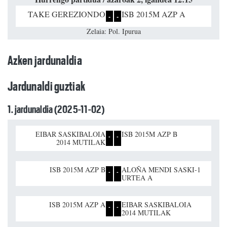
TAKE GEREZIONDO
ISB 2015M AZP A
-
-
Zelaia: Pol. Ipurua
Azken jardunaldia
Jardunaldi guztiak
1. jardunaldia (2025-11-02)
EIBAR SASKIBALOIA
ISB 2015M AZP B
-
-
2014 MUTILAK
ISB 2015M AZP B
ALOÑA MENDI SASKI-1
-
-
URTEA A
ISB 2015M AZP A
EIBAR SASKIBALOIA
-
-
2014 MUTILAK