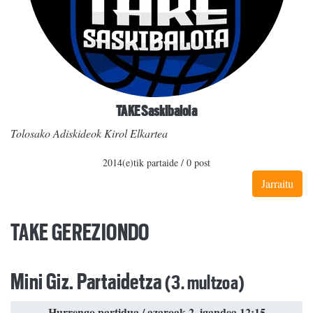
TAKE Saskibaloia
Tolosako Adiskideok Kirol Elkartea
2014(e)tik partaide / 0 post
Jarraitu
TAKE GEREZIONDO
Mini Giz. Partaidetza
(3. multzoa)
Hurrengo partidua / azaroak 2, igandea 12:15