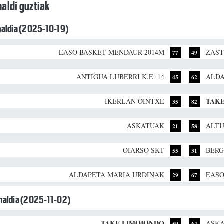
aldi guztiak
unaldia (2025-10-19)
EASO BASKET MENDAUR 2014M
ZAST
77
49
ANTIGUA LUBERRI K.E. 14
ALDA
45
62
TAK
IKERLAN OINTXE
35
82
ASKATUAK
ALTU
21
58
OIARSO SKT
BERG
55
31
ALDAPETA MARIA URDINAK
EASO
29
67
unaldia (2025-11-02)
TAKE LIMOIONDO
ASK
59
64