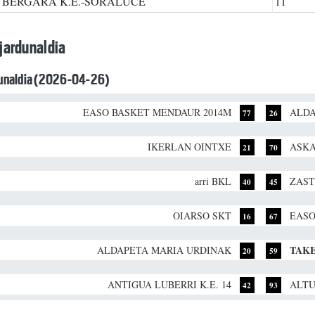
BERGARA K.E.-SORALUCE
11
jardunaldia
dunaldia (2026-04-26)
EASO BASKET MENDAUR 2014M
ALDA
77
26
IKERLAN OINTXE
ASK
21
70
arri BKL
ZAST
40
45
OIARSO SKT
EASO
16
67
TAK
ALDAPETA MARIA URDINAK
20
59
ANTIGUA LUBERRI K.E. 14
ALTU
42
93