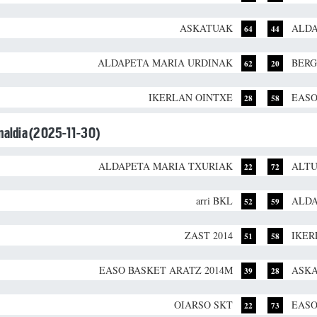
ASKATUAK
ALDA
64
44
ALDAPETA MARIA URDINAK
BERG
62
20
IKERLAN OINTXE
EASO
28
58
unaldia (2025-11-30)
ALDAPETA MARIA TXURIAK
ALTU
22
72
arri BKL
ALDA
52
59
ZAST 2014
IKER
51
58
EASO BASKET ARATZ 2014M
ASK
39
28
OIARSO SKT
EASO
22
73