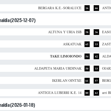
BERGARA K.E.-SORALUCE
ANTI
16
66
unaldia (2025-12-07)
ALTUNA Y URIA ISB
EASO
58
36
ASKATUAK
ZAST
65
33
TAKE LIMOIONDO
ALDA
54
42
ALDAPETA MARIA URDINAK
OIAR
50
33
IKERLAN OINTXE
BERG
61
57
ANTIGUA LUBERRI K.E. 14
arri 
80
62
unaldia (2026-01-18)