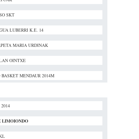
SO SKT
GUA LUBERRI K.E. 14
PETA MARIA URDINAK
LAN OINTXE
 BASKET MENDAUR 2014M
 2014
E LIMOIONDO
BKL