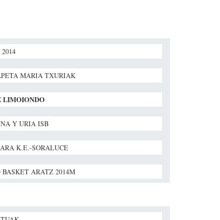
 2014
PETA MARIA TXURIAK
E LIMOIONDO
NA Y URIA ISB
ARA K.E.-SORALUCE
 BASKET ARATZ 2014M
ATUAK