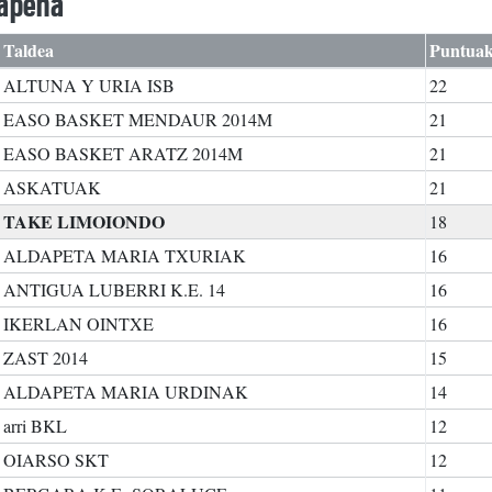
kapena
Taldea
Puntua
ALTUNA Y URIA ISB
22
EASO BASKET MENDAUR 2014M
21
EASO BASKET ARATZ 2014M
21
ASKATUAK
21
TAKE LIMOIONDO
18
ALDAPETA MARIA TXURIAK
16
ANTIGUA LUBERRI K.E. 14
16
IKERLAN OINTXE
16
ZAST 2014
15
ALDAPETA MARIA URDINAK
14
arri BKL
12
OIARSO SKT
12