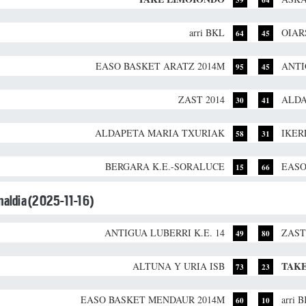
arri BKL
OIAR
64
45
EASO BASKET ARATZ 2014M
ANTI
95
45
ZAST 2014
ALDA
30
41
ALDAPETA MARIA TXURIAK
IKER
58
31
BERGARA K.E.-SORALUCE
EASO
15
66
unaldia (2025-11-16)
ANTIGUA LUBERRI K.E. 14
ZAST
49
80
TAK
ALTUNA Y URIA ISB
73
23
EASO BASKET MENDAUR 2014M
arri 
60
10