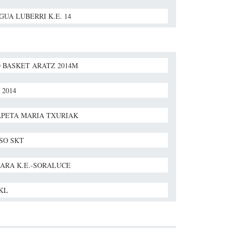
GUA LUBERRI K.E. 14
 BASKET ARATZ 2014M
 2014
PETA MARIA TXURIAK
SO SKT
ARA K.E.-SORALUCE
BKL