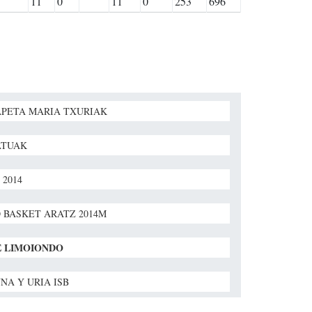
11
0
11
0
253
696
PETA MARIA TXURIAK
ATUAK
 2014
 BASKET ARATZ 2014M
E LIMOIONDO
NA Y URIA ISB