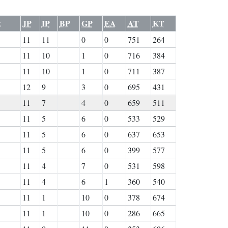
k
JP
IP
BP
GP
EA
AT
KT
11
11
0
0
751
264
11
10
1
0
716
384
11
10
1
0
711
387
12
9
3
0
695
431
11
7
4
0
659
511
11
5
6
0
533
529
11
5
6
0
637
653
11
5
6
0
399
577
11
4
7
0
531
598
11
4
6
1
360
540
11
1
10
0
378
674
11
1
10
0
286
665