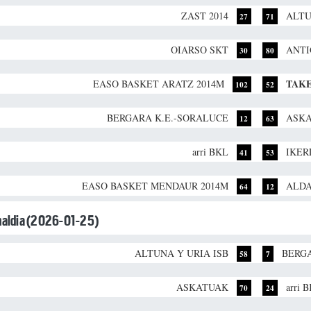
ZAST 2014
ALTU
27
71
OIARSO SKT
ANTI
30
80
TAK
EASO BASKET ARATZ 2014M
102
52
BERGARA K.E.-SORALUCE
ASK
12
63
arri BKL
IKER
41
53
EASO BASKET MENDAUR 2014M
ALDA
64
12
unaldia (2026-01-25)
ALTUNA Y URIA ISB
BERGA
58
7
ASKATUAK
arri 
70
24