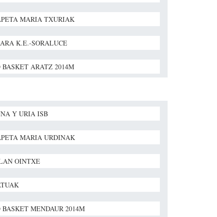
PETA MARIA TXURIAK
ARA K.E.-SORALUCE
 BASKET ARATZ 2014M
NA Y URIA ISB
PETA MARIA URDINAK
LAN OINTXE
ATUAK
 BASKET MENDAUR 2014M