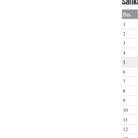
Sail
Pos.
1
2
3
4
5
6
7
8
9
10
11
12