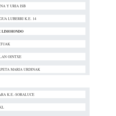
NA Y URIA ISB
GUA LUBERRI K.E. 14
E LIMOIONDO
ATUAK
LAN OINTXE
PETA MARIA URDINAK
RA K.E.-SORALUCE
BKL