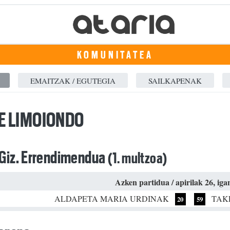
KOMUNITATEA
EMAITZAK / EGUTEGIA
SAILKAPENAK
E LIMOIONDO
 Giz. Errendimendua
(1. multzoa)
Azken partidua / apirilak 26, ig
ALDAPETA MARIA URDINAK
TAK
20
59