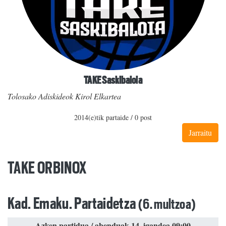
TAKE Saskibaloia
Tolosako Adiskideok Kirol Elkartea
2014(e)tik partaide / 0 post
Jarraitu
TAKE ORBINOX
Kad. Emaku. Partaidetza
(6. multzoa)
Azken partidua / abenduak 14, igandea 09:00