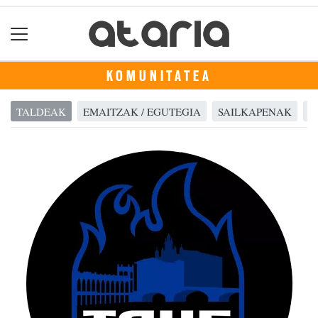
KOMUNITATEA
TALDEAK
EMAITZAK / EGUTEGIA
SAILKAPENAK
A