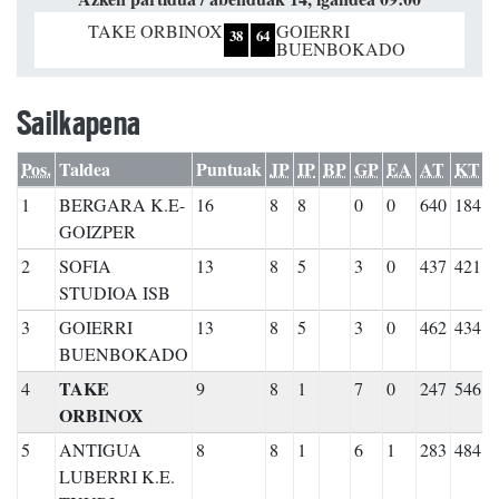
TAKE ORBINOX
GOIERRI
38
64
BUENBOKADO
Sailkapena
Pos.
Taldea
Puntuak
JP
IP
BP
GP
EA
AT
KT
1
BERGARA K.E-
16
8
8
0
0
640
184
GOIZPER
2
SOFIA
13
8
5
3
0
437
421
STUDIOA ISB
3
GOIERRI
13
8
5
3
0
462
434
BUENBOKADO
TAKE
4
9
8
1
7
0
247
546
ORBINOX
5
ANTIGUA
8
8
1
6
1
283
484
LUBERRI K.E.