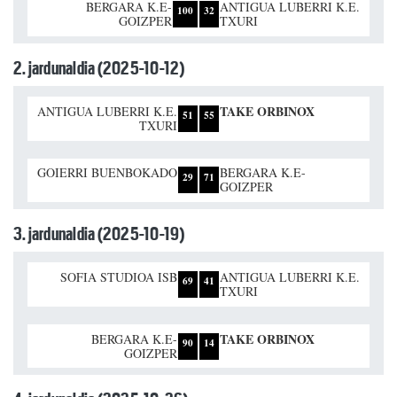
BERGARA K.E-
ANTIGUA LUBERRI K.E.
100
32
GOIZPER
TXURI
2. jardunaldia (2025-10-12)
TAKE ORBINOX
ANTIGUA LUBERRI K.E.
51
55
TXURI
GOIERRI BUENBOKADO
BERGARA K.E-
29
71
GOIZPER
3. jardunaldia (2025-10-19)
SOFIA STUDIOA ISB
ANTIGUA LUBERRI K.E.
69
41
TXURI
TAKE ORBINOX
BERGARA K.E-
90
14
GOIZPER