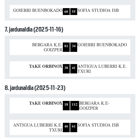
GOIERRI BUENBOKADO
SOFIA STUDIOA ISB
60
55
7. jardunaldia (2025-11-16)
BERGARA K.E-
GOIERRI BUENBOKADO
81
34
GOIZPER
TAKE ORBINOX
ANTIGUA LUBERRI K.E.
38
41
TXURI
8. jardunaldia (2025-11-23)
TAKE ORBINOX
BERGARA K.E-
18
112
GOIZPER
ANTIGUA LUBERRI K.E.
SOFIA STUDIOA ISB
46
61
TXURI