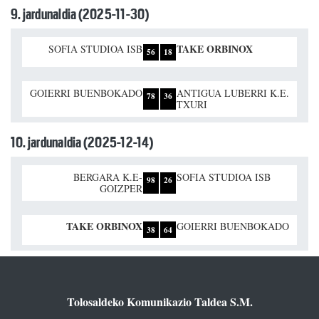
9. jardunaldia (2025-11-30)
TAKE ORBINOX
SOFIA STUDIOA ISB
56
18
GOIERRI BUENBOKADO
ANTIGUA LUBERRI K.E.
78
36
TXURI
10. jardunaldia (2025-12-14)
BERGARA K.E-
SOFIA STUDIOA ISB
98
26
GOIZPER
TAKE ORBINOX
GOIERRI BUENBOKADO
38
64
Tolosaldeko Komunikazio Taldea S.M.