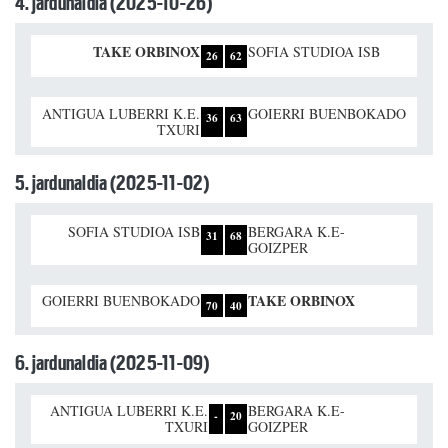
4. jardunaldia (2025-10-26)
TAKE ORBINOX
SOFIA STUDIOA ISB
26
62
ANTIGUA LUBERRI K.E.
GOIERRI BUENBOKADO
36
63
TXURI
5. jardunaldia (2025-11-02)
SOFIA STUDIOA ISB
BERGARA K.E-
31
68
GOIZPER
TAKE ORBINOX
GOIERRI BUENBOKADO
70
40
6. jardunaldia (2025-11-09)
ANTIGUA LUBERRI K.E.
BERGARA K.E-
-
20
TXURI
GOIZPER