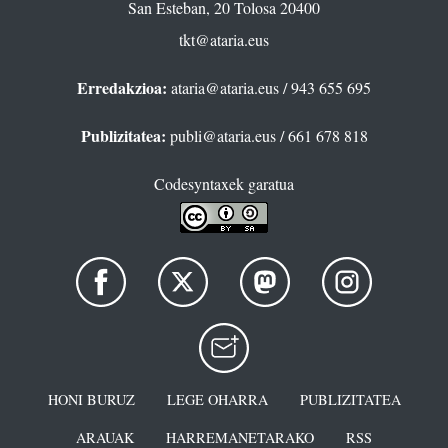
San Esteban, 20 Tolosa 20400
tkt@ataria.eus
Erredakzioa:
ataria@ataria.eus
/ 943 655 695
Publizitatea:
publi@ataria.eus
/ 661 678 818
Codesyntaxek garatua
HONI BURUZ
LEGE OHARRA
PUBLIZITATEA
ARAUAK
HARREMANETARAKO
RSS