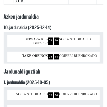
TXURI
Azken jardunaldia
10. jardunaldia (2025-12-14)
BERGARA K.E-
SOFIA STUDIOA ISB
98
26
GOIZPER
TAKE ORBINOX
GOIERRI BUENBOKADO
38
64
Jardunaldi guztiak
1. jardunaldia (2025-10-05)
SOFIA STUDIOA ISB
GOIERRI BUENBOKADO
77
64