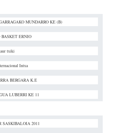
GARRAGAKO MUNDARRO KE (B)
 BASKET ERNIO
gaur txiki
ernacional Intxa
RRA BERGARA K.E
GUA LUBERRI KE 11
R SASKIBALOIA 2011