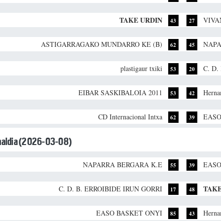
TAKE URDIN
VIVA
43
27
ASTIGARRAGAKO MUNDARRO KE (B)
NAPA
62
45
plastigaur txiki
C. D
53
20
EIBAR SASKIBALOIA 2011
Herna
53
42
CD Internacional Intxa
EASO
62
39
unaldia (2026-03-08)
NAPARRA BERGARA K.E
EASO
55
39
TAKE
C. D. B. ERROIBIDE IRUN GORRI
17
48
EASO BASKET ONYI
Herna
85
43