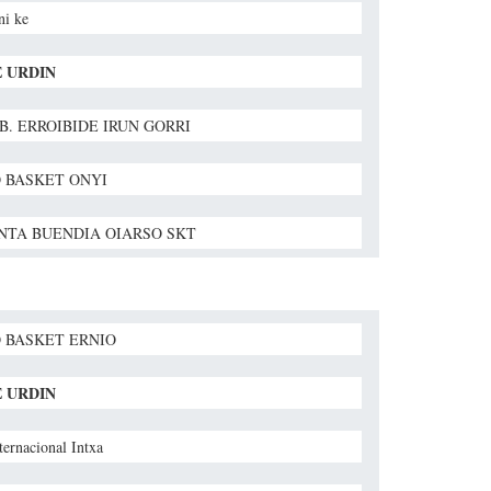
ni ke
 URDIN
. B. ERROIBIDE IRUN GORRI
 BASKET ONYI
NTA BUENDIA OIARSO SKT
 BASKET ERNIO
 URDIN
ernacional Intxa