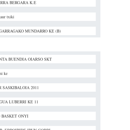
RRA BERGARA K.E
gaur txiki
GARRAGAKO MUNDARRO KE (B)
NTA BUENDIA OIARSO SKT
ni ke
R SASKIBALOIA 2011
GUA LUBERRI KE 11
 BASKET ONYI