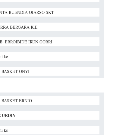
NTA BUENDIA OIARSO SKT
RRA BERGARA K.E
. B. ERROIBIDE IRUN GORRI
ni ke
 BASKET ONYI
 BASKET ERNIO
 URDIN
ni ke