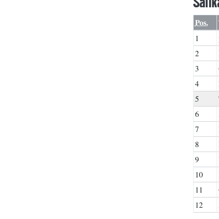
Sail
Pos.
1
2
3
4
5
6
7
8
9
10
11
12