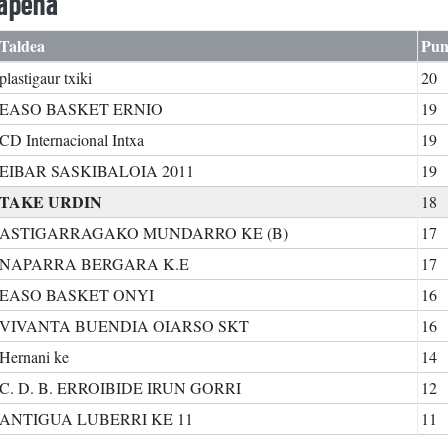
kapena
Taldea
Pun
plastigaur txiki
20
EASO BASKET ERNIO
19
CD Internacional Intxa
19
EIBAR SASKIBALOIA 2011
19
TAKE URDIN
18
ASTIGARRAGAKO MUNDARRO KE (B)
17
NAPARRA BERGARA K.E
17
EASO BASKET ONYI
16
VIVANTA BUENDIA OIARSO SKT
16
Hernani ke
14
C. D. B. ERROIBIDE IRUN GORRI
12
ANTIGUA LUBERRI KE 11
11