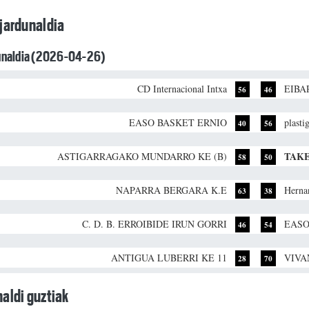
jardunaldia
dunaldia (2026-04-26)
CD Internacional Intxa
EIBA
56
46
EASO BASKET ERNIO
plasti
40
56
TAKE
ASTIGARRAGAKO MUNDARRO KE (B)
58
50
NAPARRA BERGARA K.E
Herna
63
38
C. D. B. ERROIBIDE IRUN GORRI
EASO
46
54
ANTIGUA LUBERRI KE 11
VIVA
28
70
aldi guztiak