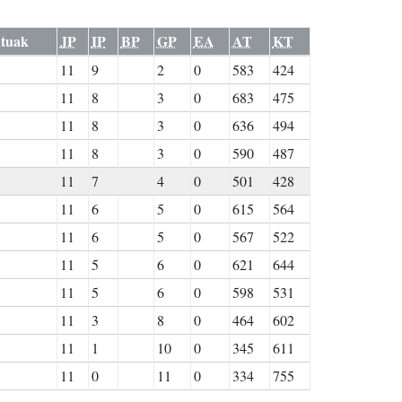
tuak
JP
IP
BP
GP
EA
AT
KT
11
9
2
0
583
424
11
8
3
0
683
475
11
8
3
0
636
494
11
8
3
0
590
487
11
7
4
0
501
428
11
6
5
0
615
564
11
6
5
0
567
522
11
5
6
0
621
644
11
5
6
0
598
531
11
3
8
0
464
602
11
1
10
0
345
611
11
0
11
0
334
755