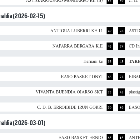
ASTIGARRAGAKO MUNDARRO KE (B)
C. D
56
30
unaldia (2026-02-15)
ANTIGUA LUBERRI KE 11
ASTI
49
76
NAPARRA BERGARA K.E
CD Int
42
59
TAKE
Hernani ke
33
43
EASO BASKET ONYI
EIBA
63
72
VIVANTA BUENDIA OIARSO SKT
plasti
75
45
C. D. B. ERROIBIDE IRUN GORRI
EASO
30
80
unaldia (2026-03-01)
EASO BASKET ERNIO
ANTI
85
15