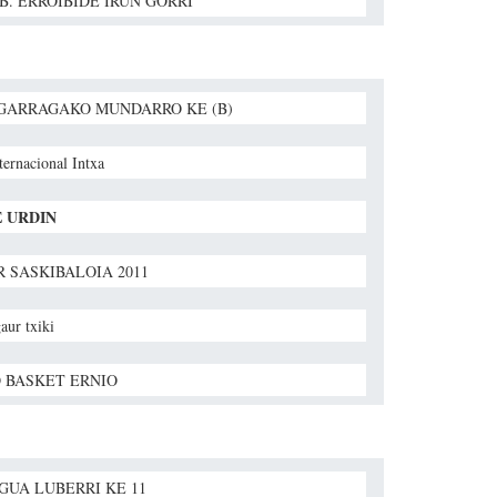
. B. ERROIBIDE IRUN GORRI
GARRAGAKO MUNDARRO KE (B)
ernacional Intxa
 URDIN
R SASKIBALOIA 2011
gaur txiki
 BASKET ERNIO
GUA LUBERRI KE 11