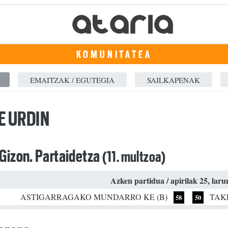
KOMUNITATEA
EMAITZAK / EGUTEGIA
SAILKAPENAK
E URDIN
 Gizon. Partaidetza
(11. multzoa)
Azken partidua / apirilak 25, lar
ASTIGARRAGAKO MUNDARRO KE (B)
TAK
58
50