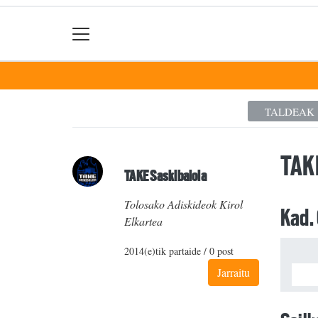
TALDEAK
TAK
TAKE Saskibaloia
Tolosako Adiskideok Kirol
Kad.
Elkartea
2014(e)tik partaide / 0 post
Jarraitu