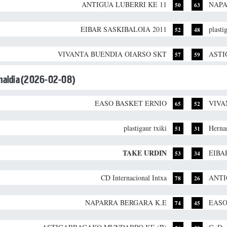
ANTIGUA LUBERRI KE 11
NAPA
50
63
EIBAR SASKIBALOIA 2011
plasti
52
48
VIVANTA BUENDIA OIARSO SKT
ASTI
57
59
unaldia (2026-02-08)
EASO BASKET ERNIO
VIVA
65
52
plastigaur txiki
Herna
51
31
TAKE URDIN
EIBA
53
34
CD Internacional Intxa
ANTI
78
26
NAPARRA BERGARA K.E
EASO
74
45