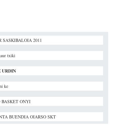
R SASKIBALOIA 2011
gaur txiki
 URDIN
ni ke
 BASKET ONYI
NTA BUENDIA OIARSO SKT