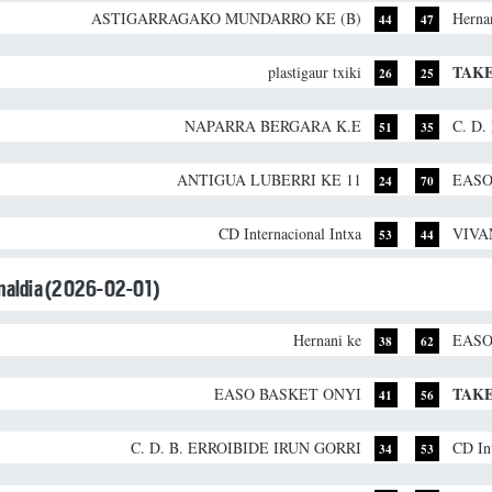
ASTIGARRAGAKO MUNDARRO KE (B)
Herna
44
47
TAKE
plastigaur txiki
26
25
NAPARRA BERGARA K.E
C. D
51
35
ANTIGUA LUBERRI KE 11
EASO
24
70
CD Internacional Intxa
VIVA
53
44
unaldia (2026-02-01)
Hernani ke
EASO
38
62
TAKE
EASO BASKET ONYI
41
56
C. D. B. ERROIBIDE IRUN GORRI
CD Int
34
53