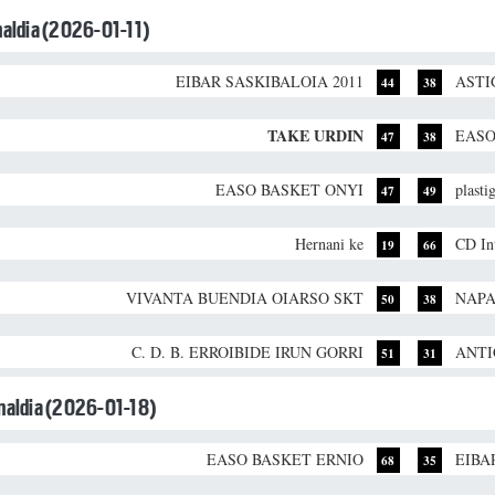
unaldia (2026-01-11)
EIBAR SASKIBALOIA 2011
ASTI
44
38
TAKE URDIN
EASO
47
38
EASO BASKET ONYI
plasti
47
49
Hernani ke
CD Int
19
66
VIVANTA BUENDIA OIARSO SKT
NAPA
50
38
C. D. B. ERROIBIDE IRUN GORRI
ANTI
51
31
unaldia (2026-01-18)
EASO BASKET ERNIO
EIBA
68
35