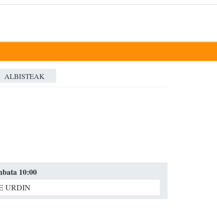
ALBISTEAK
unbata 10:00
E URDIN