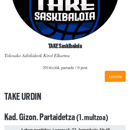
TAKE Saskibaloia
Tolosako Adiskideok Kirol Elkartea
2014(e)tik partaide / 0 post
Jarraitu
TAKE URDIN
Kad. Gizon. Partaidetza
(1. multzoa)
Azken partidua / azaroak 22, larunbata 10:45