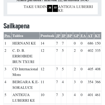
TAKE URDIN
ANTIGUA LUBERRI
38
55
KE
Sailkapena
Pos.
Taldea
Puntuak
JP
IP
BP
GP
EA
AT
KT
1
HERNANI KE
14
7
7
0
0
686
150
2
C. D. B.
12
7
5
2
0
402
335
ERROIBIDE
IRUN TXURI
3
CD Internacional
12
7
5
2
0
405
408
Mons
4
BERGARA K.E-
11
7
4
3
0
354
366
SORALUCE
5
ANTIGUA
10
7
3
4
0
401
461
LUBERRI KE