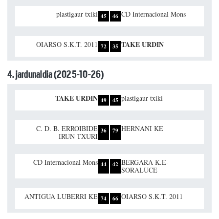
plastigaur txiki
CD Internacional Mons
45
46
TAKE URDIN
OIARSO S.K.T. 2011
72
35
4. jardunaldia (2025-10-26)
TAKE URDIN
plastigaur txiki
49
45
C. D. B. ERROIBIDE
HERNANI KE
36
79
IRUN TXURI
CD Internacional Mons
BERGARA K.E-
44
42
SORALUCE
ANTIGUA LUBERRI KE
OIARSO S.K.T. 2011
74
66