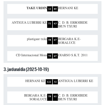
TAKE URDIN
HERNANI KE
12
85
ANTIGUA LUBERRI KE
C. D. B. ERROIBIDE
51
63
IRUN TXURI
plastigaur txiki
BERGARA K.E-
58
67
SORALUCE
CD Internacional Mons
OIARSO S.K.T. 2011
75
67
3. jardunaldia (2025-10-19)
HERNANI KE
ANTIGUA LUBERRI KE
122
32
BERGARA K.E-
C. D. B. ERROIBIDE
58
61
SORALUCE
IRUN TXURI