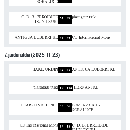
SORALUCE
C. D. B. ERROIBIDE
plastigaur txiki
63
29
IRUN TXURI
ANTIGUA LUBERRI KE
CD Internacional Mons
71
73
7. jardunaldia (2025-11-23)
TAKE URDIN
ANTIGUA LUBERRI KE
38
55
plastigaur txiki
HERNANI KE
16
110
OIARSO S.K.T. 2011
BERGARA K.E-
55
56
SORALUCE
CD Internacional Mons
C. D. B. ERROIBIDE
39
58
IRUN TXURI