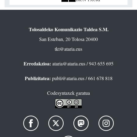
Tolosaldeko Komunikazio Taldea S.M.
San Esteban, 20 Tolosa 20400
tkt@ataria.eus
Erredakzioa:
ataria@ataria.eus
/ 943 655 695
Publizitatea:
publi@ataria.eus
/ 661 678 818
Codesyntaxek garatua