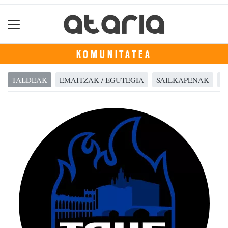
KOMUNITATEA
TALDEAK
EMAITZAK / EGUTEGIA
SAILKAPENAK
A