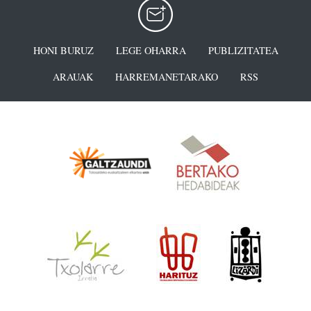
HONI BURUZ
LEGE OHARRA
PUBLIZITATEA
ARAUAK
HARREMANETARAKO
RSS