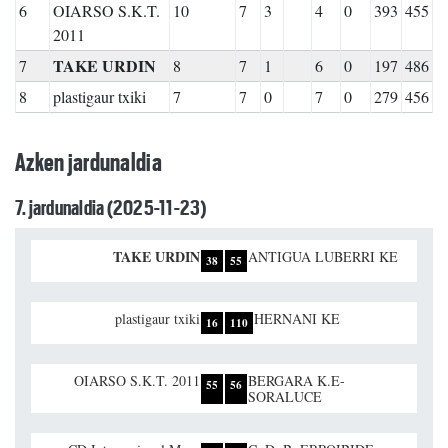
6
OIARSO S.K.T.
10
7
3
4
0
393
455
2011
TAKE URDIN
7
8
7
1
6
0
197
486
8
plastigaur txiki
7
7
0
7
0
279
456
Azken jardunaldia
7. jardunaldia (2025-11-23)
TAKE URDIN
ANTIGUA LUBERRI KE
38
55
plastigaur txiki
HERNANI KE
16
110
OIARSO S.K.T. 2011
BERGARA K.E-
55
56
SORALUCE