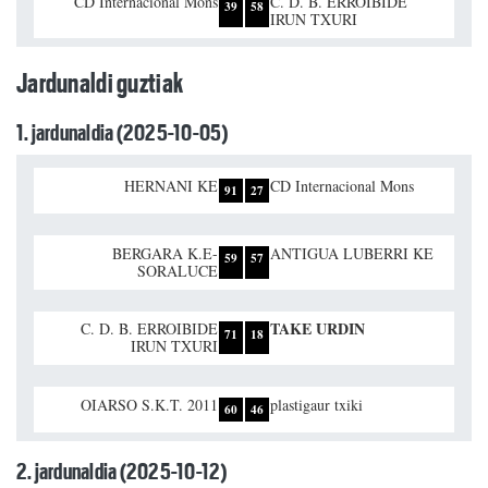
CD Internacional Mons
C. D. B. ERROIBIDE
39
58
IRUN TXURI
Jardunaldi guztiak
1. jardunaldia (2025-10-05)
HERNANI KE
CD Internacional Mons
91
27
BERGARA K.E-
ANTIGUA LUBERRI KE
59
57
SORALUCE
TAKE URDIN
C. D. B. ERROIBIDE
71
18
IRUN TXURI
OIARSO S.K.T. 2011
plastigaur txiki
60
46
2. jardunaldia (2025-10-12)