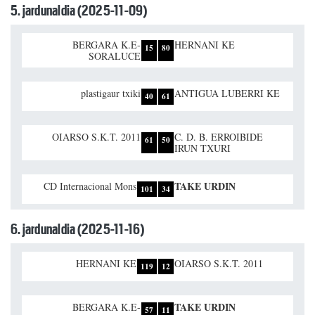
5. jardunaldia (2025-11-09)
BERGARA K.E-
HERNANI KE
15
80
SORALUCE
plastigaur txiki
ANTIGUA LUBERRI KE
40
61
OIARSO S.K.T. 2011
C. D. B. ERROIBIDE
61
50
IRUN TXURI
TAKE URDIN
CD Internacional Mons
101
34
6. jardunaldia (2025-11-16)
HERNANI KE
OIARSO S.K.T. 2011
119
12
TAKE URDIN
BERGARA K.E-
57
11