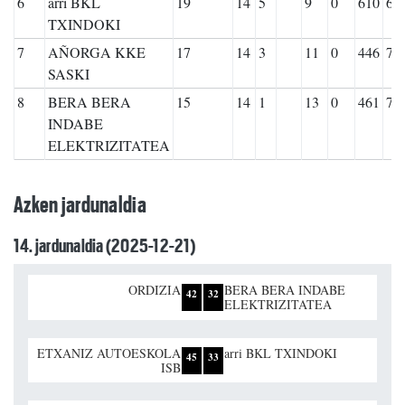
6
arri BKL
19
14
5
9
0
610
68
TXINDOKI
7
AÑORGA KKE
17
14
3
11
0
446
73
SASKI
8
BERA BERA
15
14
1
13
0
461
70
INDABE
ELEKTRIZITATEA
Azken jardunaldia
14. jardunaldia (2025-12-21)
ORDIZIA
BERA BERA INDABE
42
32
ELEKTRIZITATEA
ETXANIZ AUTOESKOLA
arri BKL TXINDOKI
45
33
ISB