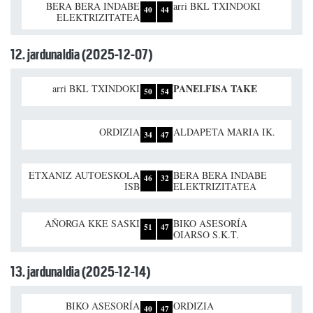
BERA BERA INDABE
arri BKL TXINDOKI
40
44
ELEKTRIZITATEA
12. jardunaldia (2025-12-07)
PANELFISA TAKE
arri BKL TXINDOKI
50
54
ORDIZIA
ALDAPETA MARIA IK.
34
47
ETXANIZ AUTOESKOLA
BERA BERA INDABE
46
32
ISB
ELEKTRIZITATEA
AÑORGA KKE SASKI
BIKO ASESORÍA
51
47
OIARSO S.K.T.
13. jardunaldia (2025-12-14)
BIKO ASESORÍA
ORDIZIA
40
47