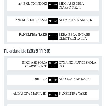
arri BKL TXINDOKI
BIKO ASESORÍA
49
48
OIARSO S.K.T.
AÑORGA KKE SASKI
ALDAPETA MARIA IK.
30
54
PANELFISA TAKE
BERA BERA INDABE
45
27
ELEKTRIZITATEA
11. jardunaldia (2025-11-30)
BIKO ASESORÍA
ETXANIZ AUTOESKOLA
28
43
OIARSO S.K.T.
ISB
ORDIZIA
AÑORGA KKE SASKI
48
25
PANELFISA TAKE
ALDAPETA MARIA IK.
54
40