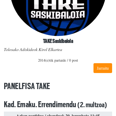
TAKE Saskibaloia
Tolosako Adiskideok Kirol Elkartea
2014(e)tik partaide / 0 post
Jarraitu
PANELFISA TAKE
Kad. Emaku. Errendimendu
(2. multzoa)
Azken partidua / abenduak 20, larunbata 11:45