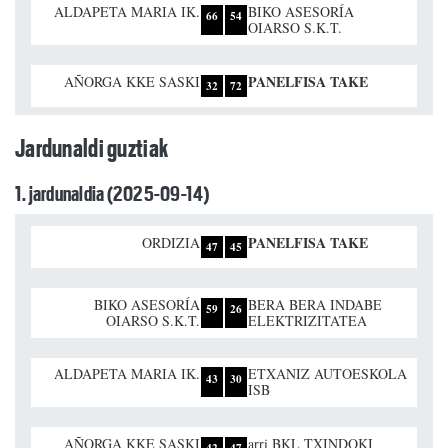
ALDAPETA MARIA IK.
BIKO ASESORÍA
66
54
OIARSO S.K.T.
PANELFISA TAKE
AÑORGA KKE SASKI
32
72
Jardunaldi guztiak
1. jardunaldia (2025-09-14)
PANELFISA TAKE
ORDIZIA
47
45
BIKO ASESORÍA
BERA BERA INDABE
59
26
OIARSO S.K.T.
ELEKTRIZITATEA
ALDAPETA MARIA IK.
ETXANIZ AUTOESKOLA
43
30
ISB
AÑORGA KKE SASKI
arri BKL TXINDOKI
42
47