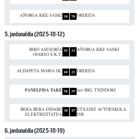
AÑORGA KKE SASKI
ORDIZIA
30
70
5. jardunaldia (2025-10-12)
BIKO ASESORÍA
AÑORGA KKE SASKI
59
33
OIARSO S.K.T.
ALDAPETA MARIA IK.
ORDIZIA
60
22
PANELFISA TAKE
arri BKL TXINDOKI
50
39
BERA BERA INDABE
ETXANIZ AUTOESKOLA
30
47
ELEKTRIZITATEA
ISB
6. jardunaldia (2025-10-19)