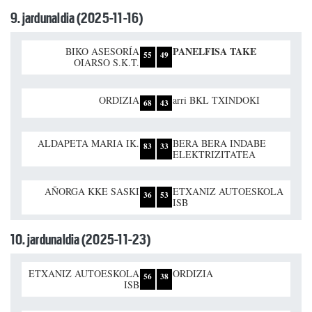
9. jardunaldia (2025-11-16)
PANELFISA TAKE
BIKO ASESORÍA
55
49
OIARSO S.K.T.
ORDIZIA
arri BKL TXINDOKI
68
43
ALDAPETA MARIA IK.
BERA BERA INDABE
83
33
ELEKTRIZITATEA
AÑORGA KKE SASKI
ETXANIZ AUTOESKOLA
36
53
ISB
10. jardunaldia (2025-11-23)
ETXANIZ AUTOESKOLA
ORDIZIA
56
38
ISB