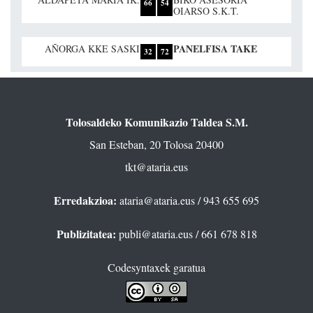
66
54
OIARSO S.K.T.
PANELFISA TAKE
AÑORGA KKE SASKI
32
72
Tolosaldeko Komunikazio Taldea S.M.
San Esteban, 20 Tolosa 20400
tkt@ataria.eus
Erredakzioa:
ataria@ataria.eus
/ 943 655 695
Publizitatea:
publi@ataria.eus
/ 661 678 818
Codesyntaxek garatua