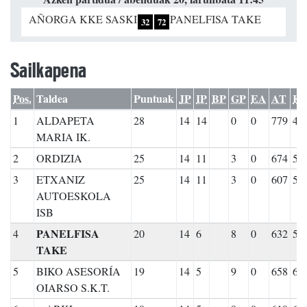
AÑORGA KKE SASKI
PANELFISA TAKE
32
72
Sailkapena
Pos.
Taldea
Puntuak
JP
IP
BP
GP
EA
AT
K
1
ALDAPETA
28
14
14
0
0
779
44
MARIA IK.
2
ORDIZIA
25
14
11
3
0
674
57
3
ETXANIZ
25
14
11
3
0
607
51
AUTOESKOLA
ISB
PANELFISA
4
20
14
6
8
0
632
58
TAKE
5
BIKO ASESORÍA
19
14
5
9
0
658
62
OIARSO S.K.T.