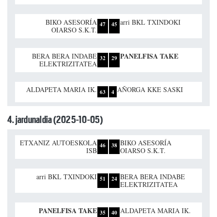
BIKO ASESORÍA
arri BKL TXINDOKI
47
45
OIARSO S.K.T.
PANELFISA TAKE
BERA BERA INDABE
32
29
ELEKTRIZITATEA
ALDAPETA MARIA IK.
AÑORGA KKE SASKI
63
4
4. jardunaldia (2025-10-05)
ETXANIZ AUTOESKOLA
BIKO ASESORÍA
46
38
ISB
OIARSO S.K.T.
arri BKL TXINDOKI
BERA BERA INDABE
51
24
ELEKTRIZITATEA
PANELFISA TAKE
ALDAPETA MARIA IK.
35
40