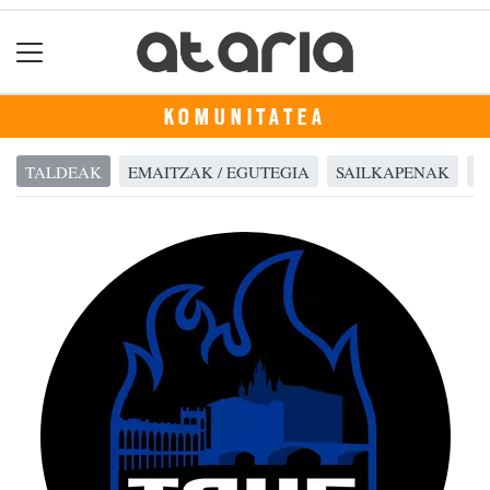
KOMUNITATEA
TALDEAK
EMAITZAK / EGUTEGIA
SAILKAPENAK
A