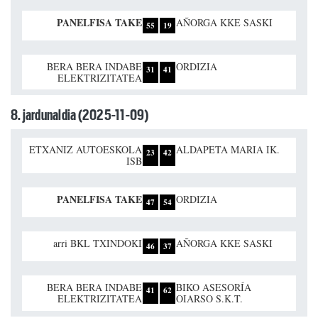
PANELFISA TAKE
AÑORGA KKE SASKI
55
19
BERA BERA INDABE
ORDIZIA
31
41
ELEKTRIZITATEA
8. jardunaldia (2025-11-09)
ETXANIZ AUTOESKOLA
ALDAPETA MARIA IK.
23
42
ISB
PANELFISA TAKE
ORDIZIA
47
54
arri BKL TXINDOKI
AÑORGA KKE SASKI
46
37
BERA BERA INDABE
BIKO ASESORÍA
41
62
ELEKTRIZITATEA
OIARSO S.K.T.