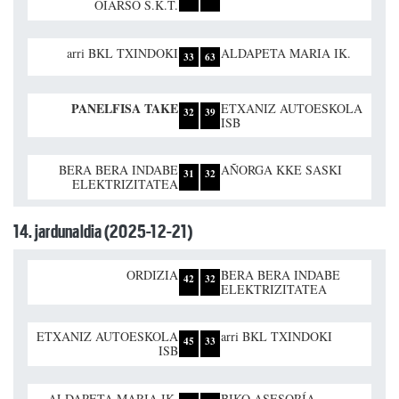
OIARSO S.K.T.
arri BKL TXINDOKI
ALDAPETA MARIA IK.
33
63
PANELFISA TAKE
ETXANIZ AUTOESKOLA
32
39
ISB
BERA BERA INDABE
AÑORGA KKE SASKI
31
32
ELEKTRIZITATEA
14. jardunaldia (2025-12-21)
ORDIZIA
BERA BERA INDABE
42
32
ELEKTRIZITATEA
ETXANIZ AUTOESKOLA
arri BKL TXINDOKI
45
33
ISB
ALDAPETA MARIA IK.
BIKO ASESORÍA