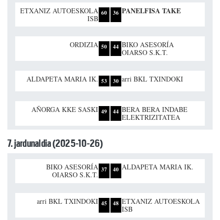
PANELFISA TAKE
ETXANIZ AUTOESKOLA
60
36
ISB
ORDIZIA
BIKO ASESORÍA
50
44
OIARSO S.K.T.
ALDAPETA MARIA IK.
arri BKL TXINDOKI
53
30
AÑORGA KKE SASKI
BERA BERA INDABE
49
44
ELEKTRIZITATEA
7. jardunaldia (2025-10-26)
BIKO ASESORÍA
ALDAPETA MARIA IK.
37
40
OIARSO S.K.T.
arri BKL TXINDOKI
ETXANIZ AUTOESKOLA
45
48
ISB