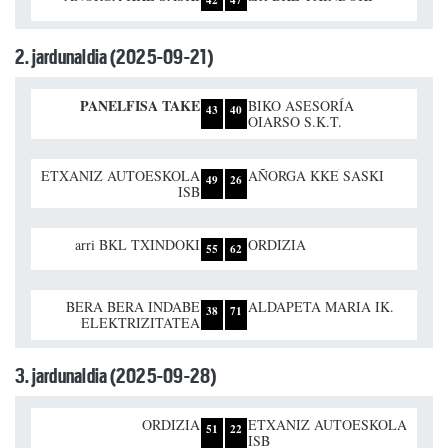
2. jardunaldia (2025-09-21)
PANELFISA TAKE
BIKO ASESORÍA
43
40
OIARSO S.K.T.
ETXANIZ AUTOESKOLA
AÑORGA KKE SASKI
49
26
ISB
arri BKL TXINDOKI
ORDIZIA
55
62
BERA BERA INDABE
ALDAPETA MARIA IK.
38
71
ELEKTRIZITATEA
3. jardunaldia (2025-09-28)
ORDIZIA
ETXANIZ AUTOESKOLA
51
22
ISB