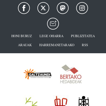
HONI BURUZ
LEGE OHARRA
PUBLIZITATEA
ARAUAK
HARREMANETARAKO
RSS