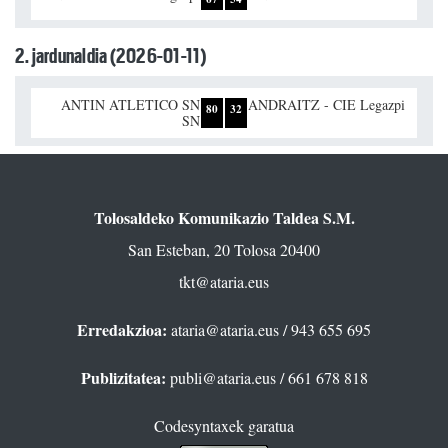
2. jardunaldia (2026-01-11)
ANTIN ATLETICO SN
ANDRAITZ - CIE Legazpi
80
32
SN
Tolosaldeko Komunikazio Taldea S.M.
San Esteban, 20 Tolosa 20400
tkt@ataria.eus
Erredakzioa:
ataria@ataria.eus
/ 943 655 695
Publizitatea:
publi@ataria.eus
/ 661 678 818
Codesyntaxek garatua