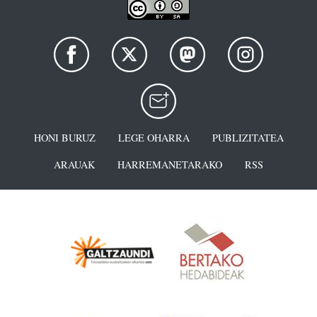
HONI BURUZ
LEGE OHARRA
PUBLIZITATEA
ARAUAK
HARREMANETARAKO
RSS