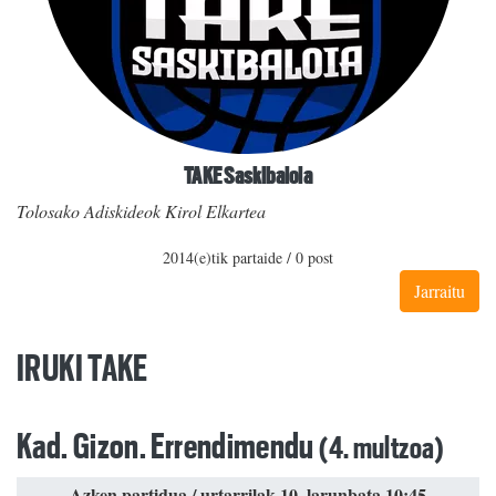
TAKE Saskibaloia
Tolosako Adiskideok Kirol Elkartea
2014(e)tik partaide / 0 post
Jarraitu
IRUKI TAKE
Kad. Gizon. Errendimendu
(4. multzoa)
Azken partidua / urtarrilak 10, larunbata 10:45