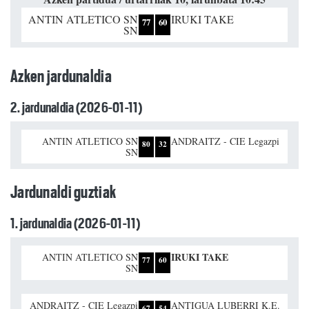
ANTIN ATLETICO SN
IRUKI TAKE
77
60
SN
Azken jardunaldia
2. jardunaldia (2026-01-11)
ANTIN ATLETICO SN
ANDRAITZ - CIE Legazpi
80
32
SN
Jardunaldi guztiak
1. jardunaldia (2026-01-11)
IRUKI TAKE
ANTIN ATLETICO SN
77
60
SN
ANDRAITZ - CIE Legazpi
ANTIGUA LUBERRI K.E.
67
54