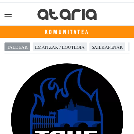
KOMUNITATEA
TALDEAK
EMAITZAK / EGUTEGIA
SAILKAPENAK
A