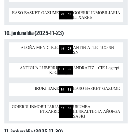
EASO BASKET GAZUME
GOIERRI INMOBILIARIA
70
56
ETXARRE
10. jardunaldia (2025-11-23)
ALOÑA MENDI K.E.
ANTIN ATLETICO SN
46
75
SN
ANTIGUA LUBERRI
ANDRAITZ - CIE Legazpi
101
96
K.E.
IRUKI TAKE
EASO BASKET GAZUME
59
51
GOIERRI INMOBILIARIA
URUMEA
52
66
ETXARRE
EUSKALTEGIA AÑORGA
SASKI
11. jardunaldia (2025-11-30)