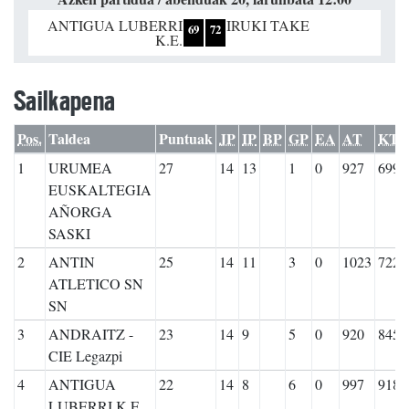
ANTIGUA LUBERRI
IRUKI TAKE
69
72
K.E.
Sailkapena
Pos.
Taldea
Puntuak
JP
IP
BP
GP
EA
AT
KT
1
URUMEA
27
14
13
1
0
927
699
EUSKALTEGIA
AÑORGA
SASKI
2
ANTIN
25
14
11
3
0
1023
722
ATLETICO SN
SN
3
ANDRAITZ -
23
14
9
5
0
920
845
CIE Legazpi
4
ANTIGUA
22
14
8
6
0
997
918
LUBERRI K.E.