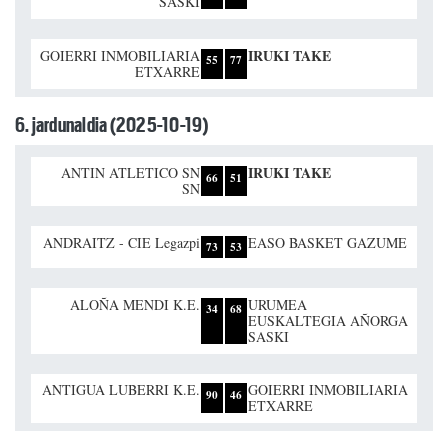
SASKI
IRUKI TAKE
GOIERRI INMOBILIARIA
55
77
ETXARRE
6. jardunaldia (2025-10-19)
IRUKI TAKE
ANTIN ATLETICO SN
66
51
SN
ANDRAITZ - CIE Legazpi
EASO BASKET GAZUME
73
53
ALOÑA MENDI K.E.
URUMEA
34
68
EUSKALTEGIA AÑORGA
SASKI
ANTIGUA LUBERRI K.E.
GOIERRI INMOBILIARIA
90
46
ETXARRE