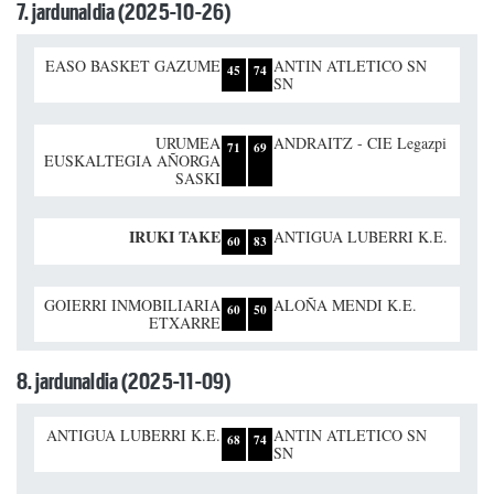
7. jardunaldia (2025-10-26)
EASO BASKET GAZUME
ANTIN ATLETICO SN
45
74
SN
URUMEA
ANDRAITZ - CIE Legazpi
71
69
EUSKALTEGIA AÑORGA
SASKI
IRUKI TAKE
ANTIGUA LUBERRI K.E.
60
83
GOIERRI INMOBILIARIA
ALOÑA MENDI K.E.
60
50
ETXARRE
8. jardunaldia (2025-11-09)
ANTIGUA LUBERRI K.E.
ANTIN ATLETICO SN
68
74
SN