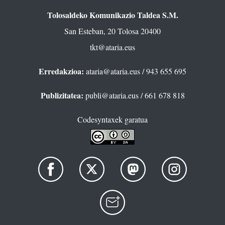
Tolosaldeko Komunikazio Taldea S.M.
San Esteban, 20 Tolosa 20400
tkt@ataria.eus
Erredakzioa:
ataria@ataria.eus
/ 943 655 695
Publizitatea:
publi@ataria.eus
/ 661 678 818
Codesyntaxek garatua