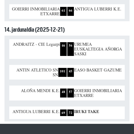
GOIERRI INMOBILIARIA
ANTIGUA LUBERRI K.E.
61
66
ETXARRE
14. jardunaldia (2025-12-21)
ANDRAITZ - CIE Legazpi
URUMEA
46
56
EUSKALTEGIA AÑORGA
SASKI
ANTIN ATLETICO SN
EASO BASKET GAZUME
101
45
SN
ALOÑA MENDI K.E.
GOIERRI INMOBILIARIA
48
57
ETXARRE
IRUKI TAKE
ANTIGUA LUBERRI K.E.
69
72