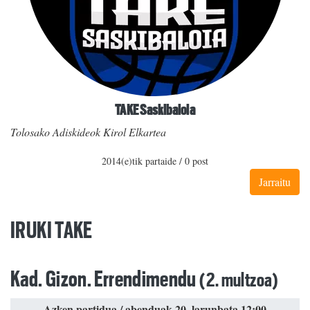
TAKE Saskibaloia
Tolosako Adiskideok Kirol Elkartea
2014(e)tik partaide / 0 post
Jarraitu
IRUKI TAKE
Kad. Gizon. Errendimendu
(2. multzoa)
Azken partidua / abenduak 20, larunbata 12:00