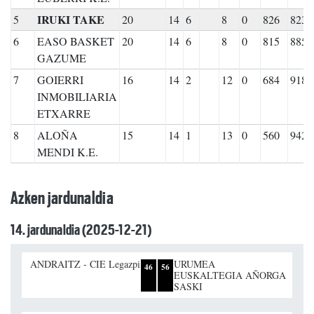
IRUKI TAKE
5
20
14
6
8
0
826
823
6
EASO BASKET
20
14
6
8
0
815
885
GAZUME
7
GOIERRI
16
14
2
12
0
684
918
INMOBILIARIA
ETXARRE
8
ALOÑA
15
14
1
13
0
560
942
MENDI K.E.
Azken jardunaldia
14. jardunaldia (2025-12-21)
ANDRAITZ - CIE Legazpi
URUMEA
46
56
EUSKALTEGIA AÑORGA
SASKI