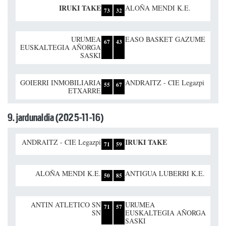
IRUKI TAKE
ALOÑA MENDI K.E.
73
32
URUMEA
EASO BASKET GAZUME
67
43
EUSKALTEGIA AÑORGA
SASKI
GOIERRI INMOBILIARIA
ANDRAITZ - CIE Legazpi
55
67
ETXARRE
9. jardunaldia (2025-11-16)
IRUKI TAKE
ANDRAITZ - CIE Legazpi
71
59
ALOÑA MENDI K.E.
ANTIGUA LUBERRI K.E.
50
85
ANTIN ATLETICO SN
URUMEA
71
57
SN
EUSKALTEGIA AÑORGA
SASKI