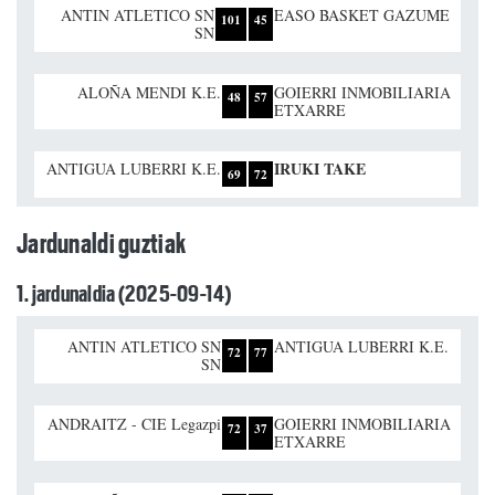
ANTIN ATLETICO SN
EASO BASKET GAZUME
101
45
SN
ALOÑA MENDI K.E.
GOIERRI INMOBILIARIA
48
57
ETXARRE
IRUKI TAKE
ANTIGUA LUBERRI K.E.
69
72
Jardunaldi guztiak
1. jardunaldia (2025-09-14)
ANTIN ATLETICO SN
ANTIGUA LUBERRI K.E.
72
77
SN
ANDRAITZ - CIE Legazpi
GOIERRI INMOBILIARIA
72
37
ETXARRE