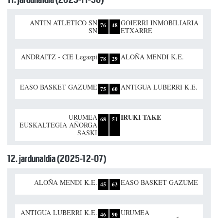
ANTIN ATLETICO SN
GOIERRI INMOBILIARIA
76
48
SN
ETXARRE
ANDRAITZ - CIE Legazpi
ALOÑA MENDI K.E.
78
29
EASO BASKET GAZUME
ANTIGUA LUBERRI K.E.
75
60
IRUKI TAKE
URUMEA
68
51
EUSKALTEGIA AÑORGA
SASKI
12. jardunaldia (2025-12-07)
ALOÑA MENDI K.E.
EASO BASKET GAZUME
45
63
ANTIGUA LUBERRI K.E.
URUMEA
46
90