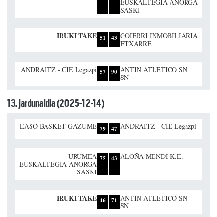
EUSKALTEGIA AÑORGA
SASKI
IRUKI TAKE
GOIERRI INMOBILIARIA
51
43
ETXARRE
ANDRAITZ - CIE Legazpi
ANTIN ATLETICO SN
57
90
SN
13. jardunaldia (2025-12-14)
EASO BASKET GAZUME
ANDRAITZ - CIE Legazpi
79
47
URUMEA
ALOÑA MENDI K.E.
75
43
EUSKALTEGIA AÑORGA
SASKI
IRUKI TAKE
ANTIN ATLETICO SN
46
71
SN