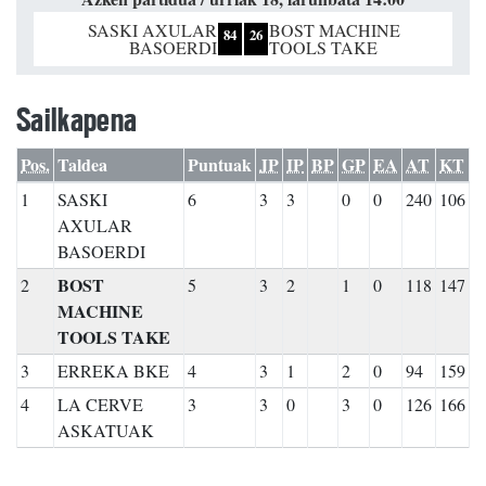
SASKI AXULAR
BOST MACHINE
84
26
BASOERDI
TOOLS TAKE
Sailkapena
Pos.
Taldea
Puntuak
JP
IP
BP
GP
EA
AT
KT
1
SASKI
6
3
3
0
0
240
106
AXULAR
BASOERDI
BOST
2
5
3
2
1
0
118
147
MACHINE
TOOLS TAKE
3
ERREKA BKE
4
3
1
2
0
94
159
4
LA CERVE
3
3
0
3
0
126
166
ASKATUAK