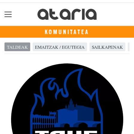
KOMUNITATEA
TALDEAK
EMAITZAK / EGUTEGIA
SAILKAPENAK
A