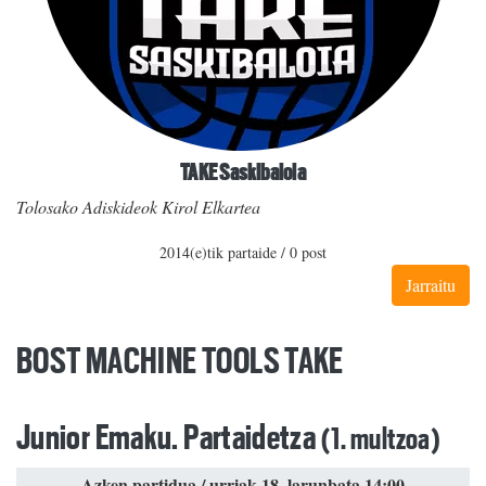
TAKE Saskibaloia
Tolosako Adiskideok Kirol Elkartea
2014(e)tik partaide / 0 post
Jarraitu
BOST MACHINE TOOLS TAKE
Junior Emaku. Partaidetza
(1. multzoa)
Azken partidua / urriak 18, larunbata 14:00