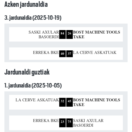
Azken jardunaldia
3. jardunaldia (2025-10-19)
BOST MACHINE TOOLS
SASKI AXULAR
84
26
TAKE
BASOERDI
ERREKA BKE
LA CERVE ASKATUAK
40
37
Jardunaldi guztiak
1. jardunaldia (2025-10-05)
BOST MACHINE TOOLS
LA CERVE ASKATUAK
32
45
TAKE
ERREKA BKE
SASKI AXULAR
23
75
BASOERDI