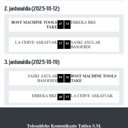
2. jardunaldia (2025-10-12)
BOST MACHINE TOOLS
ERREKA BKE
47
31
TAKE
LA CERVE ASKATUAK
SASKI AXULAR
57
81
BASOERDI
3. jardunaldia (2025-10-19)
BOST MACHINE TOOLS
SASKI AXULAR
84
26
TAKE
BASOERDI
ERREKA BKE
LA CERVE ASKATUAK
40
37
Tolosaldeko Komunikazio Taldea S.M.