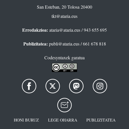
San Esteban, 20 Tolosa 20400
tkt@ataria.eus
Erredakzioa:
ataria@ataria.eus
/ 943 655 695
Publizitatea:
publi@ataria.eus
/ 661 678 818
Codesyntaxek garatua
HONI BURUZ
LEGE OHARRA
PUBLIZITATEA