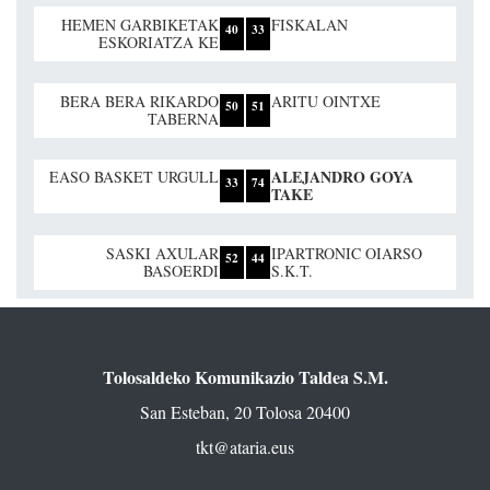
HEMEN GARBIKETAK
FISKALAN
40
33
ESKORIATZA KE
BERA BERA RIKARDO
ARITU OINTXE
50
51
TABERNA
ALEJANDRO GOYA
EASO BASKET URGULL
33
74
TAKE
SASKI AXULAR
IPARTRONIC OIARSO
52
44
BASOERDI
S.K.T.
Tolosaldeko Komunikazio Taldea S.M.
San Esteban, 20 Tolosa 20400
tkt@ataria.eus