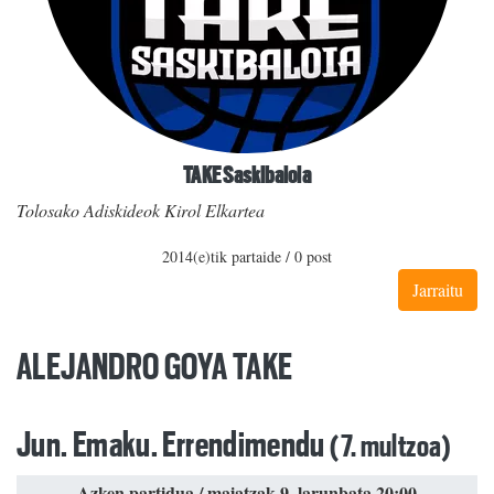
TAKE Saskibaloia
Tolosako Adiskideok Kirol Elkartea
2014(e)tik partaide / 0 post
Jarraitu
ALEJANDRO GOYA TAKE
Jun. Emaku. Errendimendu
(7. multzoa)
Azken partidua / maiatzak 9, larunbata 20:00