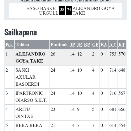
EASO BASKET
ALEJANDRO GOYA
33
74
URGULL
TAKE
Sailkapena
Pos.
Taldea
Puntuak
JP
IP
BP
GP
EA
AT
KT
ALEJANDRO
1
26
14
12
2
0
753
570
GOYA TAKE
2
SASKI
24
14
10
4
0
714
648
AXULAR
BASOERDI
3
IPARTRONIC
24
14
10
4
0
716
567
OIARSO S.K.T.
4
ARITU
23
14
9
5
0
681
666
OINTXE
5
BERA BERA
21
14
7
7
0
614
554