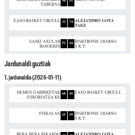
50
51
TABERNA
ALEJANDRO GOYA
EASO BASKET URGULL
33
74
TAKE
SASKI AXULAR
IPARTRONIC OIARSO
52
44
BASOERDI
S.K.T.
Jardunaldi guztiak
1. jardunaldia (2026-01-11)
HEMEN GARBIKETAK
EASO BASKET URGULL
68
45
ESKORIATZA KE
FISKALAN
IPARTRONIC OIARSO
35
59
S.K.T.
ALEJANDRO GOYA
BERA BERA RIKARDO