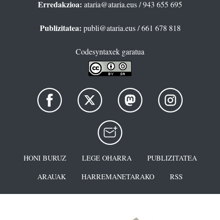
Erredakzioa:
ataria@ataria.eus
/ 943 655 695
Publizitatea:
publi@ataria.eus
/ 661 678 818
Codesyntaxek garatua
HONI BURUZ
LEGE OHARRA
PUBLIZITATEA
ARAUAK
HARREMANETARAKO
RSS