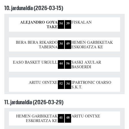
10. jardunaldia (2026-03-15)
ALEJANDRO GOYA
FISKALAN
54
39
TAKE
BERA BERA RIKARDO
HEMEN GARBIKETAK
34
49
TABERNA
ESKORIATZA KE
EASO BASKET URGULL
SASKI AXULAR
44
56
BASOERDI
ARITU OINTXE
IPARTRONIC OIARSO
52
34
S.K.T.
11. jardunaldia (2026-03-29)
HEMEN GARBIKETAK
ARITU OINTXE
41
48
ESKORIATZA KE