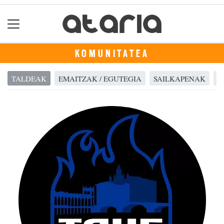
KOMUNITATEA
TALDEAK
EMAITZAK / EGUTEGIA
SAILKAPENAK
A