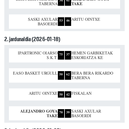
34
41
TAKE
TABERNA
SASKI AXULAR
ARITU OINTXE
53
46
BASOERDI
2. jardunaldia (2026-01-18)
IPARTRONIC OIARSO
HEMEN GARBIKETAK
75
37
S.K.T.
ESKORIATZA KE
EASO BASKET URGULL
BERA BERA RIKARDO
50
62
TABERNA
ARITU OINTXE
FISKALAN
50
42
ALEJANDRO GOYA
SASKI AXULAR
70
39
TAKE
BASOERDI