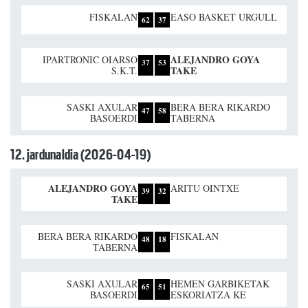
FISKALAN
EASO BASKET URGULL
62
37
ALEJANDRO GOYA
IPARTRONIC OIARSO
37
53
TAKE
S.K.T.
SASKI AXULAR
BERA BERA RIKARDO
47
58
BASOERDI
TABERNA
12. jardunaldia (2026-04-19)
ALEJANDRO GOYA
ARITU OINTXE
39
32
TAKE
BERA BERA RIKARDO
FISKALAN
48
18
TABERNA
SASKI AXULAR
HEMEN GARBIKETAK
65
51
BASOERDI
ESKORIATZA KE