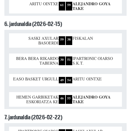
ALEJANDRO GOYA
ARITU OINTXE
61
59
TAKE
6. jardunaldia (2026-02-15)
SASKI AXULAR
FISKALAN
59
38
BASOERDI
BERA BERA RIKARDO
IPARTRONIC OIARSO
30
51
TABERNA
S.K.T.
EASO BASKET URGULL
ARITU OINTXE
49
54
ALEJANDRO GOYA
HEMEN GARBIKETAK
46
55
TAKE
ESKORIATZA KE
7. jardunaldia (2026-02-22)