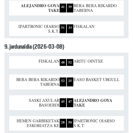
ALEJANDRO GOYA
BERA BERA RIKARDO
41
39
TAKE
TABERNA
IPARTRONIC OIARSO
FISKALAN
51
33
S.K.T.
9. jardunaldia (2026-03-08)
FISKALAN
ARITU OINTXE
48
52
BERA BERA RIKARDO
EASO BASKET URGULL
52
25
TABERNA
ALEJANDRO GOYA
SASKI AXULAR
45
47
TAKE
BASOERDI
HEMEN GARBIKETAK
IPARTRONIC OIARSO
28
50
ESKORIATZA KE
S.K.T.