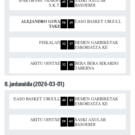
IPARTRONIC OIARSO
SASKI AXULAR
45
39
S.K.T.
BASOERDI
ALEJANDRO GOYA
EASO BASKET URGULL
58
39
TAKE
FISKALAN
HEMEN GARBIKETAK
32
37
ESKORIATZA KE
ARITU OINTXE
BERA BERA RIKARDO
32
48
TABERNA
8. jardunaldia (2026-03-01)
EASO BASKET URGULL
HEMEN GARBIKETAK
40
43
ESKORIATZA KE
ARITU OINTXE
SASKI AXULAR
50
61
BASOERDI