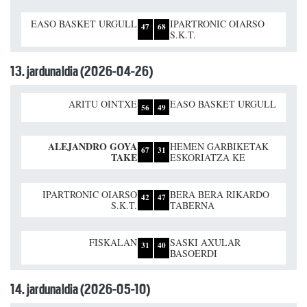
EASO BASKET URGULL
IPARTRONIC OIARSO
47
68
S.K.T.
13. jardunaldia (2026-04-26)
ARITU OINTXE
EASO BASKET URGULL
56
49
ALEJANDRO GOYA
HEMEN GARBIKETAK
67
31
TAKE
ESKORIATZA KE
IPARTRONIC OIARSO
BERA BERA RIKARDO
42
47
S.K.T.
TABERNA
FISKALAN
SASKI AXULAR
31
40
BASOERDI
14. jardunaldia (2026-05-10)