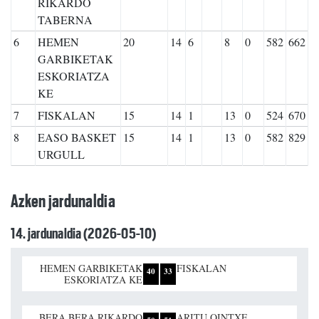
RIKARDO
TABERNA
6
HEMEN
20
14
6
8
0
582
662
GARBIKETAK
ESKORIATZA
KE
7
FISKALAN
15
14
1
13
0
524
670
8
EASO BASKET
15
14
1
13
0
582
829
URGULL
Azken jardunaldia
14. jardunaldia (2026-05-10)
HEMEN GARBIKETAK
FISKALAN
40
33
ESKORIATZA KE
BERA BERA RIKARDO
ARITU OINTXE