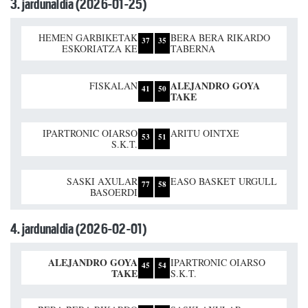
3. jardunaldia (2026-01-25)
HEMEN GARBIKETAK
BERA BERA RIKARDO
37
35
ESKORIATZA KE
TABERNA
ALEJANDRO GOYA
FISKALAN
41
50
TAKE
IPARTRONIC OIARSO
ARITU OINTXE
53
51
S.K.T.
SASKI AXULAR
EASO BASKET URGULL
77
58
BASOERDI
4. jardunaldia (2026-02-01)
ALEJANDRO GOYA
IPARTRONIC OIARSO
45
54
TAKE
S.K.T.