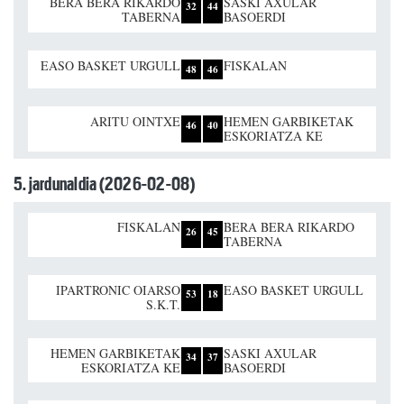
BERA BERA RIKARDO
SASKI AXULAR
32
44
TABERNA
BASOERDI
EASO BASKET URGULL
FISKALAN
48
46
ARITU OINTXE
HEMEN GARBIKETAK
46
40
ESKORIATZA KE
5. jardunaldia (2026-02-08)
FISKALAN
BERA BERA RIKARDO
26
45
TABERNA
IPARTRONIC OIARSO
EASO BASKET URGULL
53
18
S.K.T.
HEMEN GARBIKETAK
SASKI AXULAR
34
37
ESKORIATZA KE
BASOERDI