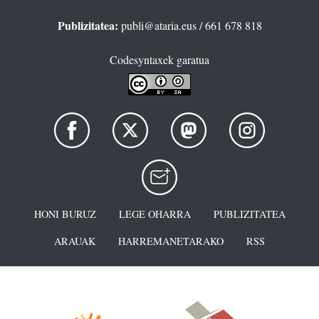
Publizitatea:
publi@ataria.eus
/ 661 678 818
Codesyntaxek garatua
HONI BURUZ
LEGE OHARRA
PUBLIZITATEA
ARAUAK
HARREMANETARAKO
RSS