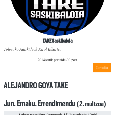
TAKE Saskibaloia
Tolosako Adiskideok Kirol Elkartea
2014(e)tik partaide / 0 post
Jarraitu
ALEJANDRO GOYA TAKE
Jun. Emaku. Errendimendu
(2. multzoa)
Azken partidua / azaroak 15, larunbata 12:00