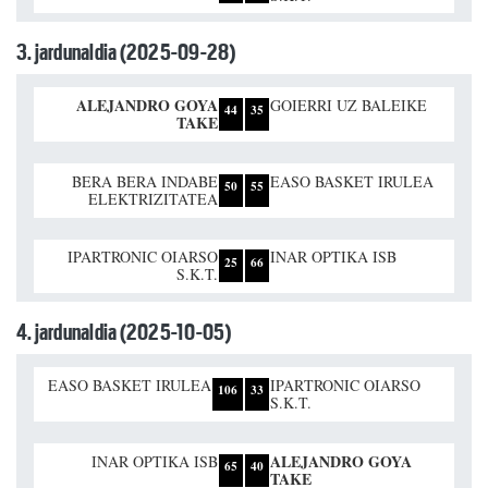
3. jardunaldia (2025-09-28)
ALEJANDRO GOYA
GOIERRI UZ BALEIKE
44
35
TAKE
BERA BERA INDABE
EASO BASKET IRULEA
50
55
ELEKTRIZITATEA
IPARTRONIC OIARSO
INAR OPTIKA ISB
25
66
S.K.T.
4. jardunaldia (2025-10-05)
EASO BASKET IRULEA
IPARTRONIC OIARSO
106
33
S.K.T.
ALEJANDRO GOYA
INAR OPTIKA ISB
65
40
TAKE