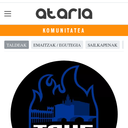
KOMUNITATEA
TALDEAK
EMAITZAK / EGUTEGIA
SAILKAPENAK
A