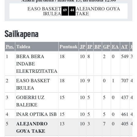
EASO BASKET
ALEJANDRO GOYA
69
44
IRULEA
TAKE
Sailkapena
Pos.
Taldea
Puntuak
JP
IP
BP
GP
EA
AT
K
1
BERA BERA
18
10
8
2
0
549
39
INDABE
ELEKTRIZITATEA
2
EASO BASKET
18
10
9
0
1
707
41
IRULEA
3
GOIERRI UZ
15
10
5
5
0
437
47
BALEIKE
4
INAR OPTIKA ISB
15
10
5
5
0
461
48
ALEJANDRO
5
13
10
3
7
0
405
49
GOYA TAKE