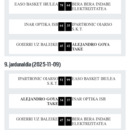
EASO BASKET IRULEA
BERA BERA INDABE
78
64
ELEKTRIZITATEA
INAR OPTIKA ISB
IPARTRONIC OIARSO
64
35
S.K.T.
ALEJANDRO GOYA
GOIERRI UZ BALEIKE
45
42
TAKE
9. jardunaldia (2025-11-09)
IPARTRONIC OIARSO
EASO BASKET IRULEA
51
99
S.K.T.
ALEJANDRO GOYA
INAR OPTIKA ISB
34
37
TAKE
GOIERRI UZ BALEIKE
BERA BERA INDABE
47
50
ELEKTRIZITATEA