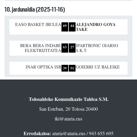
10. jardunaldia (2025-11-16)
ALEJANDRO GOYA
EASO BASKET IRULEA
69
44
TAKE
BERA BERA INDABE
IPARTRONIC OIARSO
63
27
ELEKTRIZITATEA
S.K.T.
INAR OPTIKA ISB
GOIERRI UZ BALEIKE
39
51
Tolosaldeko Komunikazio Taldea S.M.
San Esteban, 20 Tolosa 20400
tkt@ataria.eus
Erredakzioa:
ataria@ataria.eus
/ 943 655 695