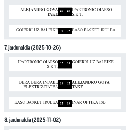
ALEJANDRO GOYA
IPARTRONIC OIARSO
48
40
TAKE
S.K.T.
GOIERRI UZ BALEIKE
EASO BASKET IRULEA
37
92
7. jardunaldia (2025-10-26)
IPARTRONIC OIARSO
GOIERRI UZ BALEIKE
53
61
S.K.T.
ALEJANDRO GOYA
BERA BERA INDABE
55
32
TAKE
ELEKTRIZITATEA
EASO BASKET IRULEA
INAR OPTIKA ISB
72
55
8. jardunaldia (2025-11-02)