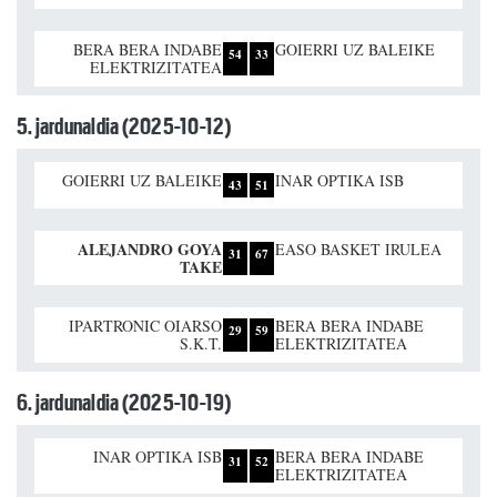
BERA BERA INDABE
GOIERRI UZ BALEIKE
54
33
ELEKTRIZITATEA
5. jardunaldia (2025-10-12)
GOIERRI UZ BALEIKE
INAR OPTIKA ISB
43
51
ALEJANDRO GOYA
EASO BASKET IRULEA
31
67
TAKE
IPARTRONIC OIARSO
BERA BERA INDABE
29
59
S.K.T.
ELEKTRIZITATEA
6. jardunaldia (2025-10-19)
INAR OPTIKA ISB
BERA BERA INDABE
31
52
ELEKTRIZITATEA