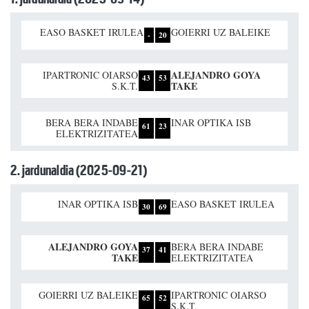
EASO BASKET IRULEA
GOIERRI UZ BALEIKE
-
20
ALEJANDRO GOYA
IPARTRONIC OIARSO
43
53
TAKE
S.K.T.
BERA BERA INDABE
INAR OPTIKA ISB
61
23
ELEKTRIZITATEA
2. jardunaldia (2025-09-21)
INAR OPTIKA ISB
EASO BASKET IRULEA
30
69
ALEJANDRO GOYA
BERA BERA INDABE
37
41
TAKE
ELEKTRIZITATEA
GOIERRI UZ BALEIKE
IPARTRONIC OIARSO
65
52
S.K.T.