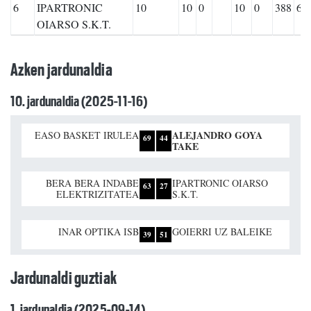
6
IPARTRONIC
10
10
0
10
0
388
68
OIARSO S.K.T.
Azken jardunaldia
10. jardunaldia (2025-11-16)
ALEJANDRO GOYA
EASO BASKET IRULEA
69
44
TAKE
BERA BERA INDABE
IPARTRONIC OIARSO
63
27
ELEKTRIZITATEA
S.K.T.
INAR OPTIKA ISB
GOIERRI UZ BALEIKE
39
51
Jardunaldi guztiak
1. jardunaldia (2025-09-14)