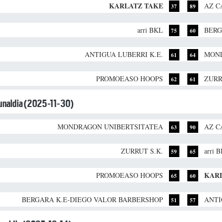
KARLATZ TAKE
AZ C
37
89
arri BKL
BERG
75
60
ANTIGUA LUBERRI K.E.
MOND
61
64
PROMOEASO HOOPS
ZURR
62
61
dunaldia (2025-11-30)
MONDRAGON UNIBERTSITATEA
AZ C
63
90
ZURRUT S.K.
arri 
59
65
KAR
PROMOEASO HOOPS
65
60
BERGARA K.E-DIEGO VALOR BARBERSHOP
ANTI
51
57