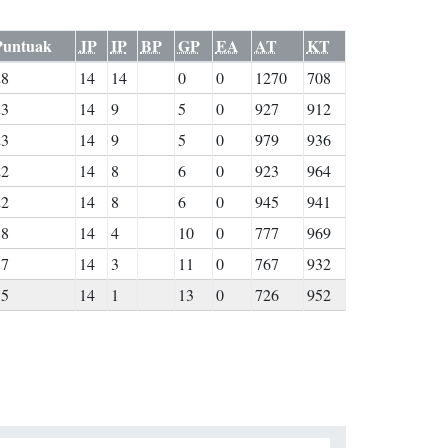
Puntuak
JP
IP
BP
GP
EA
AT
KT
28
14
14
0
0
1270
708
23
14
9
5
0
927
912
23
14
9
5
0
979
936
22
14
8
6
0
923
964
22
14
8
6
0
945
941
18
14
4
10
0
777
969
17
14
3
11
0
767
932
15
14
1
13
0
726
952