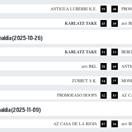
ANTIGUA LUBERRI K.E.
PROM
59
48
KARLATZ TAKE
arri 
45
49
unaldia (2025-10-26)
KARLATZ TAKE
BERG
51
53
arri BKL
ANTI
58
69
ZURRUT S.K.
MOND
54
77
PROMOEASO HOOPS
AZ C
42
83
unaldia (2025-11-09)
AZ CASA DE LA RIOJA
arri 
87
56