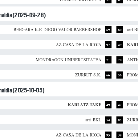
unaldia (2025-09-28)
BERGARA K.E-DIEGO VALOR BARBERSHOP
arri 
69
80
KAR
AZ CASA DE LA RIOJA
97
49
MONDRAGON UNIBERTSITATEA
ANTI
71
70
ZURRUT S.K.
PROM
66
56
unaldia (2025-10-05)
KARLATZ TAKE
PROM
49
47
arri BKL
ZURR
54
85
AZ CASA DE LA RIOJA
MOND
95
38