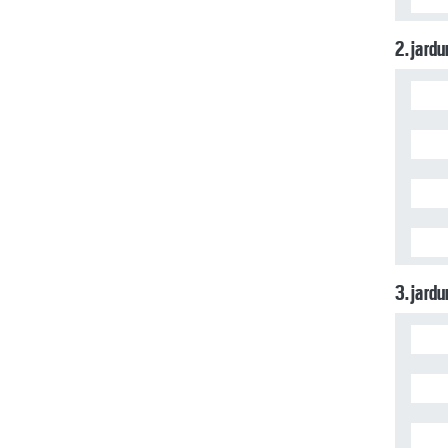
2. jard
3. jard