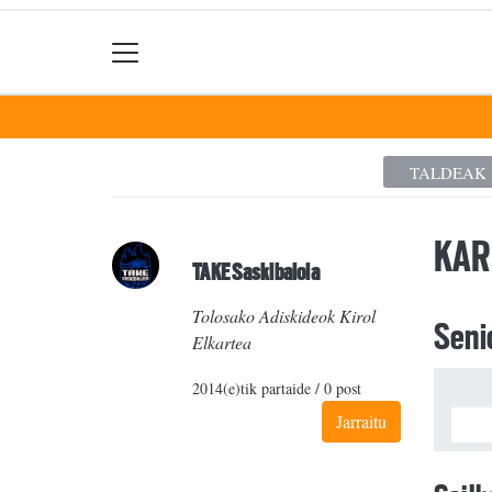
TALDEAK
KAR
TAKE Saskibaloia
Tolosako Adiskideok Kirol
Seni
Elkartea
2014(e)tik partaide / 0 post
Jarraitu