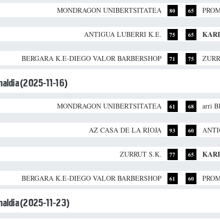
MONDRAGON UNIBERTSITATEA
PROM
80
65
KAR
ANTIGUA LUBERRI K.E.
75
65
BERGARA K.E-DIEGO VALOR BARBERSHOP
ZURR
71
75
unaldia (2025-11-16)
MONDRAGON UNIBERTSITATEA
arri 
61
68
AZ CASA DE LA RIOJA
ANTI
93
60
KAR
ZURRUT S.K.
77
65
BERGARA K.E-DIEGO VALOR BARBERSHOP
PROM
61
60
unaldia (2025-11-23)