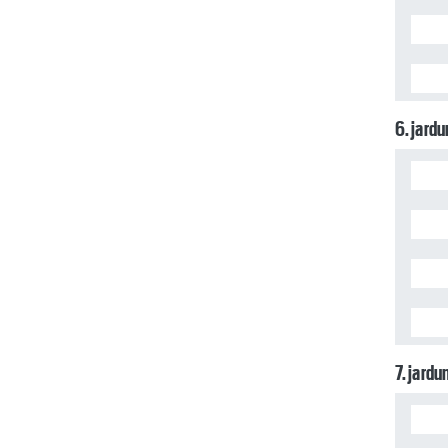
6. jard
7. jard