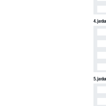
4. jard
5. jard