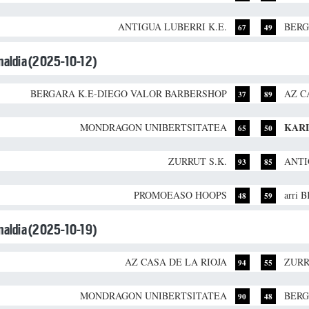
ANTIGUA LUBERRI K.E.
BERG
67
49
unaldia (2025-10-12)
BERGARA K.E-DIEGO VALOR BARBERSHOP
AZ C
37
89
KAR
MONDRAGON UNIBERTSITATEA
65
50
ZURRUT S.K.
ANTI
93
85
PROMOEASO HOOPS
arri 
48
59
unaldia (2025-10-19)
AZ CASA DE LA RIOJA
ZURR
94
55
MONDRAGON UNIBERTSITATEA
BERG
90
48