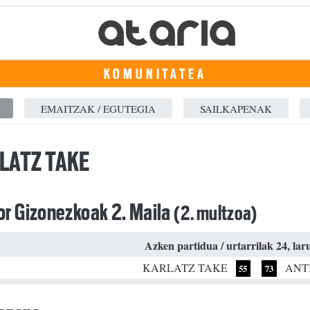
KOMUNITATEA
EMAITZAK / EGUTEGIA
SAILKAPENAK
LATZ TAKE
or Gizonezkoak 2. Maila
(2. multzoa)
Azken partidua / urtarrilak 24, la
KARLATZ TAKE
ANT
55
73