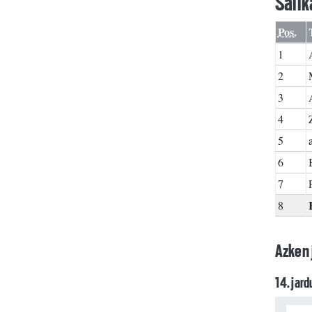
Sail
Pos.
1
2
3
4
5
6
7
8
Azken 
14. jar