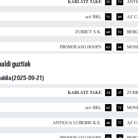
KARLATZ TAKE
ANTI
55
73
arri BKL
AZ C
71
89
ZURRUT S.K.
BERG
60
52
PROMOEASO HOOPS
MOND
63
66
aldi guztiak
unaldia (2025-09-21)
KARLATZ TAKE
ZURR
34
37
arri BKL
MOND
65
71
ANTIGUA LUBERRI K.E.
AZ C
48
77
PROMOEASO HOOPS
BERG
52
49