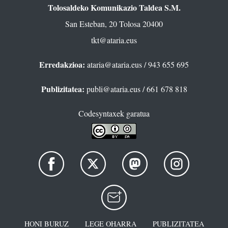
Tolosaldeko Komunikazio Taldea S.M.
San Esteban, 20 Tolosa 20400
tkt@ataria.eus
Erredakzioa:
ataria@ataria.eus
/ 943 655 695
Publizitatea:
publi@ataria.eus
/ 661 678 818
Codesyntaxek garatua
HONI BURUZ
LEGE OHARRA
PUBLIZITATEA