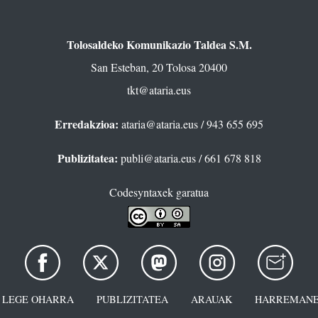
Tolosaldeko Komunikazio Taldea S.M.
San Esteban, 20 Tolosa 20400
tkt@ataria.eus
Erredakzioa:
ataria@ataria.eus
/ 943 655 695
Publizitatea:
publi@ataria.eus
/ 661 678 818
Codesyntaxek garatua
LEGE OHARRA
PUBLIZITATEA
ARAUAK
HARREMANE