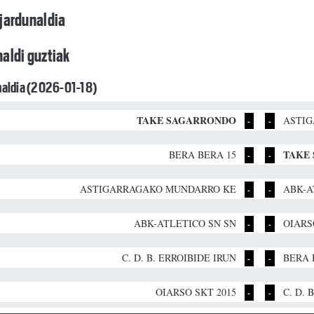
jardunaldia
aldi guztiak
unaldia (2026-01-18)
TAKE SAGARRONDO
ASTI
-
-
TAKE
BERA BERA 15
-
-
ASTIGARRAGAKO MUNDARRO KE
ABK-A
-
-
ABK-ATLETICO SN SN
OIARS
-
-
C. D. B. ERROIBIDE IRUN
BERA 
-
-
OIARSO SKT 2015
C. D. 
-
-