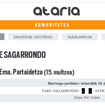
KOMUNITATEA
EMAITZAK / EGUTEGIA
SAILKAPENAK
E SAGARRONDO
 Ema. Partaidetza
(15. multzoa)
Hurrengo partidua / urtarrilak 18, 
TAKE SAGARRONDO
ASTI
-
-
Zelaia: Pol. Usabal