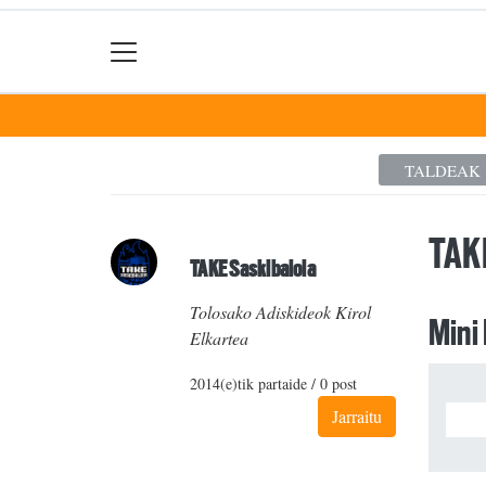
TALDEAK
TAK
TAKE Saskibaloia
Tolosako Adiskideok Kirol
Mini
Elkartea
2014(e)tik partaide / 0 post
Jarraitu