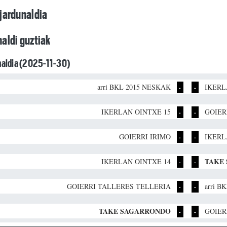
jardunaldia
aldi guztiak
unaldia (2025-11-30)
arri BKL 2015 NESKAK
IKERL
-
-
IKERLAN OINTXE 15
GOIER
-
-
GOIERRI IRIMO
IKERL
-
-
TAKE
IKERLAN OINTXE 14
-
-
GOIERRI TALLERES TELLERIA
arri B
-
-
TAKE SAGARRONDO
GOIER
-
-