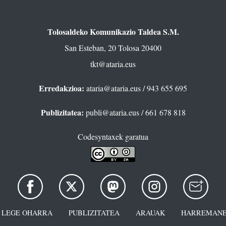
Tolosaldeko Komunikazio Taldea S.M.
San Esteban, 20 Tolosa 20400
tkt@ataria.eus
Erredakzioa:
ataria@ataria.eus
/ 943 655 695
Publizitatea:
publi@ataria.eus
/ 661 678 818
Codesyntaxek garatua
LEGE OHARRA
PUBLIZITATEA
ARAUAK
HARREMANE