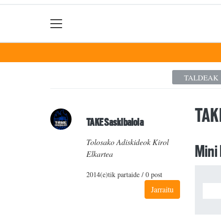
TALDEAK
TAK
TAKE Saskibaloia
Tolosako Adiskideok Kirol
Mini
Elkartea
2014(e)tik partaide / 0 post
Jarraitu