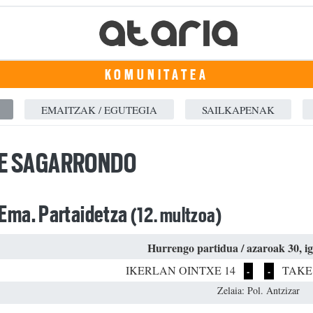
KOMUNITATEA
EMAITZAK / EGUTEGIA
SAILKAPENAK
E SAGARRONDO
 Ema. Partaidetza
(12. multzoa)
Hurrengo partidua / azaroak 30, i
IKERLAN OINTXE 14
TAKE
-
-
Zelaia: Pol. Antzizar