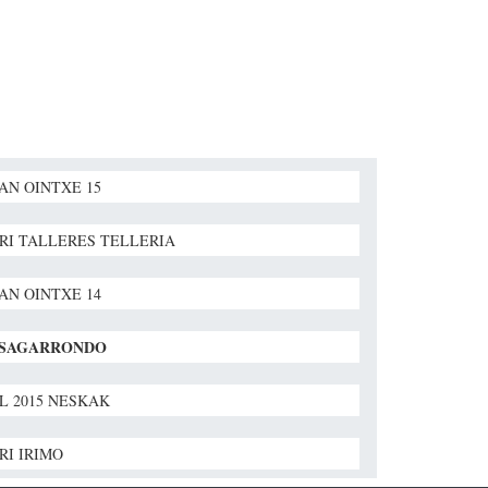
AN OINTXE 15
RI TALLERES TELLERIA
AN OINTXE 14
 SAGARRONDO
KL 2015 NESKAK
RI IRIMO