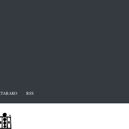
TARAKO
RSS