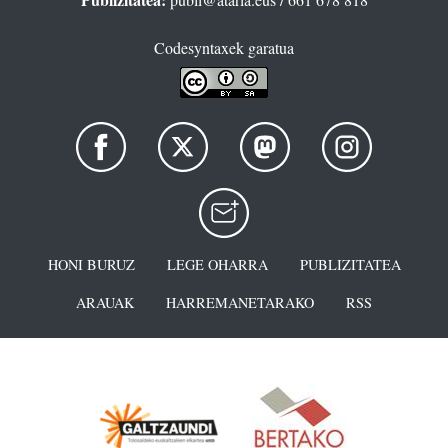
Codesyntaxek garatua
HONI BURUZ
LEGE OHARRA
PUBLIZITATEA
ARAUAK
HARREMANETARAKO
RSS