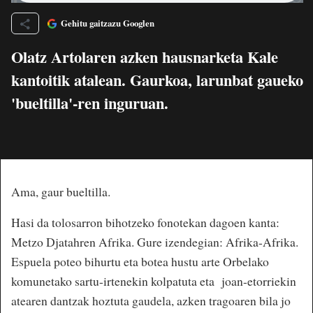
Gehitu gaitzazu Googlen
Olatz Artolaren azken hausnarketa Kale
kantoitik atalean. Gaurkoa, larunbat gaueko
'bueltilla'-ren inguruan.
Ama, gaur bueltilla.
Hasi da tolosarron bihotzeko fonotekan dagoen kanta:
Metzo Djatahren Afrika. Gure izendegian: Afrika-Afrika.
Espuela poteo bihurtu eta botea hustu arte Orbelako
komunetako sartu-irtenekin kolpatuta eta joan-etorriekin
atearen dantzak hoztuta gaudela, azken tragoaren bila jo