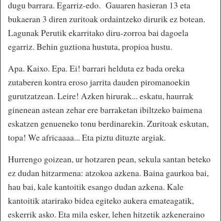
dugu barrara. Egarriz-edo. Gauaren hasieran 13 eta
bukaeran 3 diren zuritoak ordaintzeko dirurik ez botean.
Lagunak Perutik ekarritako diru-zorroa bai dagoela
egarriz. Behin guztiona hustuta, propioa hustu.
Apa. Kaixo. Epa. Ei! barrari helduta ez bada oreka
zutaberen kontra eroso jarrita dauden piromanoekin
gurutzatzean. Leire! Azken hirurak... eskatu, haurrak
ginenean astean zehar ere barraketan ibiltzeko baimena
eskatzen genueneko tonu berdinarekin. Zuritoak eskutan,
topa! We africaaaa... Eta piztu dituzte argiak.
Hurrengo goizean, ur hotzaren pean, sekula santan beteko
ez dudan hitzarmena: atzokoa azkena. Baina gaurkoa bai,
hau bai, kale kantoitik esango dudan azkena. Kale
kantoitik atarirako bidea egiteko aukera emateagatik,
eskerrik asko. Eta mila esker, lehen hitzetik azkeneraino