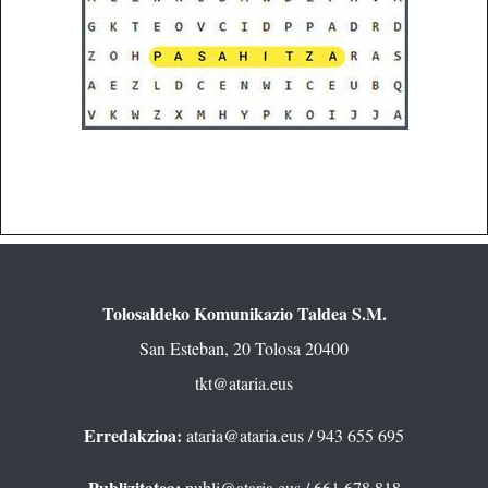
Tolosaldeko Komunikazio Taldea S.M.
San Esteban, 20 Tolosa 20400
tkt@ataria.eus
Erredakzioa:
ataria@ataria.eus
/ 943 655 695
Publizitatea:
publi@ataria.eus
/ 661 678 818