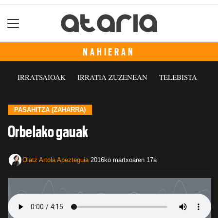
NAHIERAN
IRRATSAIOAK
IRRATIA ZUZENEAN
TELEBISTA
PASAHITZA (ZAHARRA)
Orbelako gauak
Olatz Artola Apezteguia
2016ko martxoaren 17a