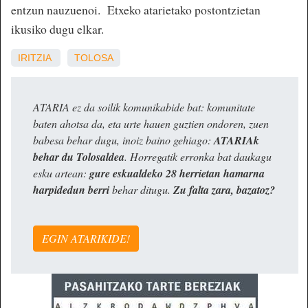
entzun nauzuenoi. Etxeko atarietako postontzietan
ikusiko dugu elkar.
IRITZIA
TOLOSA
ATARIA ez da soilik komunikabide bat: komunitate
baten ahotsa da, eta urte hauen guztien ondoren, zuen
babesa behar dugu, inoiz baino gehiago:
ATARIAk
behar du Tolosaldea
. Horregatik erronka bat daukagu
esku artean:
gure eskualdeko 28 herrietan hamarna
harpidedun berri
behar ditugu.
Zu falta zara, bazatoz?
EGIN ATARIKIDE!