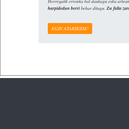
Horregatik erronka bat daukagu esku artea
harpidedun berri
behar ditugu.
Zu falta zar
EGIN ATARIKIDE!