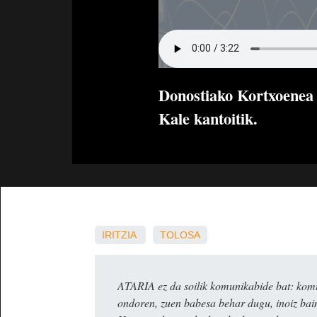
Donostiako Kortxoenea g
Kale kantoitik.
IRITZIA
TOLOSA
ATARIA ez da soilik komunikabide bat: komun
ondoren, zuen babesa behar dugu, inoiz ba