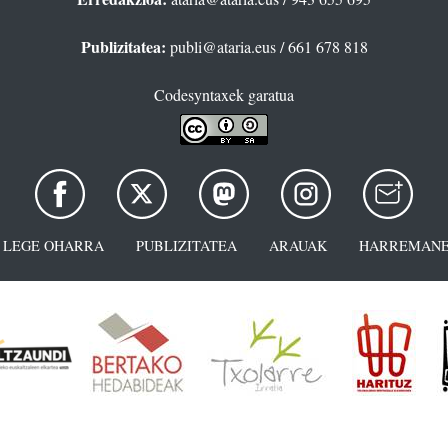
Publizitatea:
publi@ataria.eus
/ 661 678 818
Codesyntaxek garatua
LEGE OHARRA
PUBLIZITATEA
ARAUAK
HARREMANE