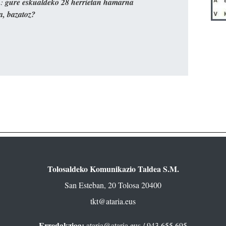
n:
gure eskualdeko 28 herrietan hamarna
a, bazatoz?
Tolosaldeko Komunikazio Taldea S.M.
San Esteban, 20 Tolosa 20400
tkt@ataria.eus
Erredakzioa:
ataria@ataria.eus
/ 943 655 695