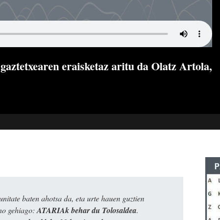
aztetxearen eraisketaz aritu da Olatz Artola,
itate baten ahotsa da, eta urte hauen guztien
ino gehiago:
ATARIAk behar du Tolosaldea
.