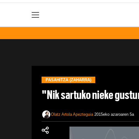
PASAHITZA (ZAHARRA)
"Nik sartuko nieke gustu
Olatz Artola Apezteguia
2015eko azaroaren 5a