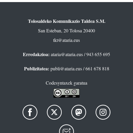
Tolosaldeko Komunikazio Taldea S.M.
San Esteban, 20 Tolosa 20400
tkt@ataria.eus
Erredakzioa:
ataria@ataria.eus
/ 943 655 695
Publizitatea:
publi@ataria.eus
/ 661 678 818
Codesyntaxek garatua