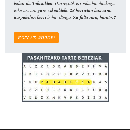
behar du Tolosaldea
. Horregatik erronka bat daukagu
esku artean:
gure eskualdeko 28 herrietan hamarna
harpidedun berri
behar ditugu.
Zu falta zara, bazatoz?
EGIN ATARIKIDE!