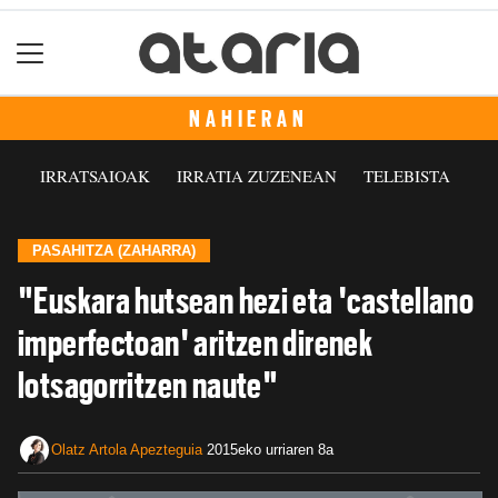
NAHIERAN
IRRATSAIOAK
IRRATIA ZUZENEAN
TELEBISTA
PASAHITZA (ZAHARRA)
"Euskara hutsean hezi eta 'castellano
imperfectoan' aritzen direnek
lotsagorritzen naute"
Olatz Artola Apezteguia
2015eko urriaren 8a