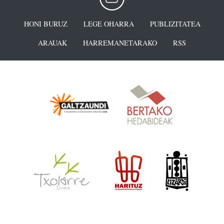
HONI BURUZ
LEGE OHARRA
PUBLIZITATEA
ARAUAK
HARREMANETARAKO
RSS