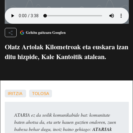
Gehitu gaitzazu Googlen
Olatz Artolak Kilometroak eta euskara izan
ditu hizpide, Kale Kantoitik atalean.
IRITZIA
TOLOSA
ATARIA ez da soilik komunikabide bat: komunitate
baten ahotsa da, eta urte hauen guztien ondoren, zuen
babesa behar dugu, inoiz baino gehiago:
ATARIAk