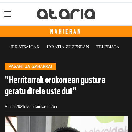
NAHIERAN
IRRATSAIOAK
IRRATIA ZUZENEAN
TELEBISTA
PASAHITZA (ZAHARRA)
"Herritarrak orokorrean gustura
geratu direla uste dut"
Ataria
2021eko urtarrilaren 26a