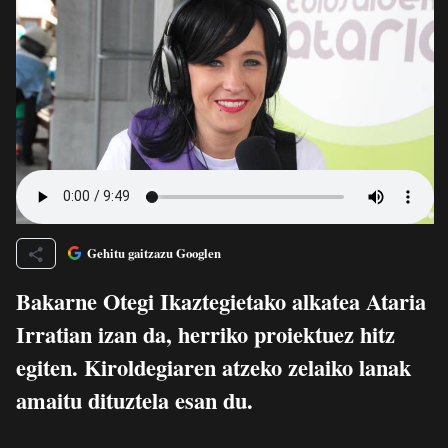
Gehitu gaitzazu Googlen
Bakarne Otegi Ikaztegietako alkatea Ataria
Irratian izan da, herriko proiektuez hitz
egiten. Kiroldegiaren atzeko zelaiko lanak
amaitu dituztela esan du.