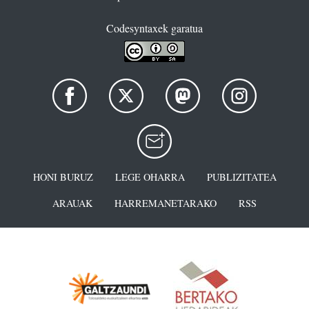
Codesyntaxek garatua
HONI BURUZ
LEGE OHARRA
PUBLIZITATEA
ARAUAK
HARREMANETARAKO
RSS