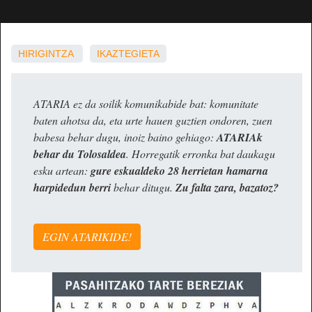
HIRIGINTZA
IKAZTEGIETA
ATARIA ez da soilik komunikabide bat: komunitate
baten ahotsa da, eta urte hauen guztien ondoren, zuen
babesa behar dugu, inoiz baino gehiago:
ATARIAk
behar du Tolosaldea
. Horregatik erronka bat daukagu
esku artean:
gure eskualdeko 28 herrietan hamarna
harpidedun berri
behar ditugu.
Zu falta zara, bazatoz?
EGIN ATARIKIDE!