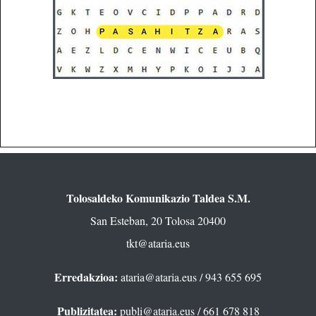
Tolosaldeko Komunikazio Taldea S.M.
San Esteban, 20 Tolosa 20400
tkt@ataria.eus
Erredakzioa:
ataria@ataria.eus
/ 943 655 695
Publizitatea:
publi@ataria.eus
/ 661 678 818