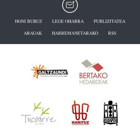
HONI BURUZ
LEGE OHARRA
PUBLIZITATEA
ARAUAK
HARREMANETARAKO
RSS