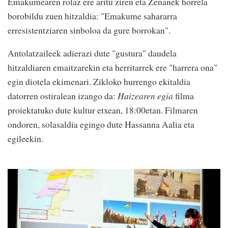
Emakumearen rolaz ere aritu ziren eta Zenanek horrela
borobildu zuen hitzaldia: "Emakume sahararra
erresistentziaren sinboloa da gure borrokan".
Antolatzaileek adierazi dute "gustura" daudela
hitzaldiaren emaitzarekin eta herritarrek ere "harrera ona"
egin diotela ekimenari. Zikloko hurrengo ekitaldia
datorren ostiralean izango da:
Haizearen egia
filma
proiektatuko dute kultur etxean, 18:00etan. Filmaren
ondoren, solasaldia egingo dute Hassanna Aalia eta
egileekin.