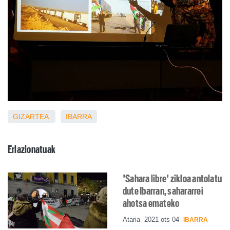
GIZARTEA
IBARRA
Erlazionatuak
'Sahara libre' zikloa antolatu
dute Ibarran, sahararrei
ahotsa emateko
Ataria
2021 ots 04
IBARRA