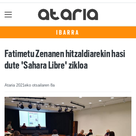
IBARRA
Fatimetu Zenanen hitzaldiarekin hasi
dute 'Sahara Libre' zikloa
Ataria
2021eko otsailaren 8a