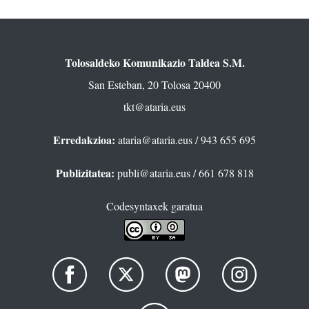
Tolosaldeko Komunikazio Taldea S.M.
San Esteban, 20 Tolosa 20400
tkt@ataria.eus
Erredakzioa:
ataria@ataria.eus
/ 943 655 695
Publizitatea:
publi@ataria.eus
/ 661 678 818
Codesyntaxek garatua