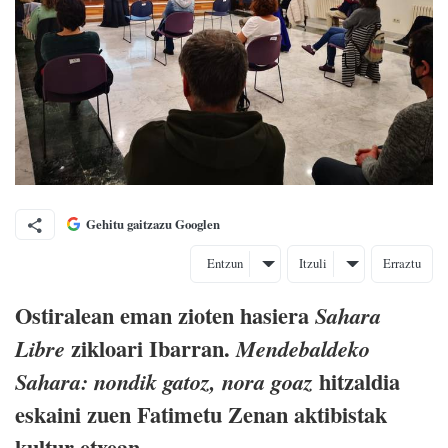
Gehitu gaitzazu Googlen
Entzun
Itzuli
Erraztu
Ostiralean eman zioten hasiera
Sahara
zikloari Ibarran.
Libre
Mendebaldeko
hitzaldia
Sahara: nondik gatoz, nora goaz
eskaini zuen Fatimetu Zenan aktibistak
kultur etxean.