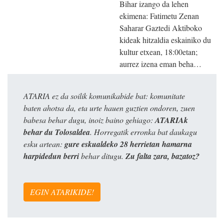
Bihar izango da lehen
ekimena: Fatimetu Zenan
Saharar Gaztedi Aktiboko
kideak hitzaldia eskainiko du
kultur etxean, 18:00etan;
aurrez izena eman beha…
ATARIA ez da soilik komunikabide bat: komunitate
baten ahotsa da, eta urte hauen guztien ondoren, zuen
babesa behar dugu, inoiz baino gehiago:
ATARIAk
behar du Tolosaldea
. Horregatik erronka bat daukagu
esku artean:
gure eskualdeko 28 herrietan hamarna
harpidedun berri
behar ditugu.
Zu falta zara, bazatoz?
EGIN ATARIKIDE!