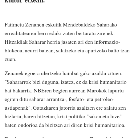
Fatimetu Zenanen eskutik Mendebaldeko Saharako
errealitatearen berri eduki zuten bertaratu zirenek.
Hitzaldiak Saharar herria jasaten ari den informazio-
blokeoa, neurri batean, salatzeko eta apurtzeko balio izan
zuen.
Zenanek egoera ulertzeko hainbat gako azaldu zituen:
"Sahararrok bizi duguna, izatez, ez da krisi humanitario
bat bakarrik. NBEren begien aurrean Marokok lapurtu
egiten ditu saharar arrantza-, fosfato- eta petroleo-
ustiapenak". Gatazkaren jatorria azaltzen ere saiatu zen
hizlaria, haren hitzetan, krisi politiko "sakon eta luze"
baten ondorioa da bizitzen ari diren krisi humanitarioa.