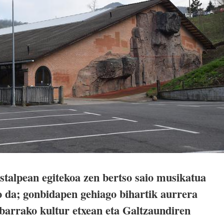
talpean egitekoa zen bertso saio musikatua
o da; gonbidapen gehiago bihartik aurrera
Ibarrako kultur etxean eta Galtzaundiren