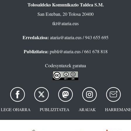
Tolosaldeko Komunikazio Taldea S.M.
San Esteban, 20 Tolosa 20400
tkt@ataria.eus
Erredakzioa:
ataria@ataria.eus
/ 943 655 695
Publizitatea:
publi@ataria.eus
/ 661 678 818
Codesyntaxek garatua
LEGE OHARRA
PUBLIZITATEA
ARAUAK
HARREMANE