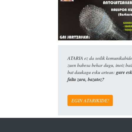
ATARIA ez da soilik komunikabide 
zuen babesa behar dugu, inoiz ba
bat daukagu esku artean:
gure es
falta zara, bazatoz?
EGIN ATARIKIDE!