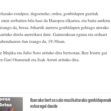
plazako estalpea; dagoeneko, ordea, gonbidapen guztiak
uen zerbaiten bila hasi da Hauspoa elkartea, eta baita aurkitu
 izango da, beraz, bihartik aurrera gonbidapen gehiago aterako
sartuko direla aurreikusi dute. Gainerakoan eguna eta orduari
 abenduaren 4an izango da, 19:30ean.
Mujika eta Julio Soto arituko dira bertsotan, Iker Iriarte gai
zen Gari Otamendi eta Ixak Arruti arituko dira.
Ibarrako bertso saio musikaturako gonbidapena
eskuragai daude