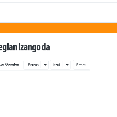
egian izango da
azu Googlen
Entzun
Itzuli
Erraztu