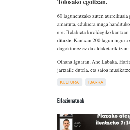
Tolosako egoitzan.
60 lagunentzako zuten aurreikusia 
amaituta, edukiera muga handituko z
ere: Belabieta kiroldegiko kantxan
dituzte. Kantxan 200 lagun inguru 
dagokionez ez da aldaketarik izan:
Oihana Iguaran, Ane Labaka, Haritz 
jartzaile dutela, eta saioa musikat
KULTURA
IBARRA
Erlazionatuak