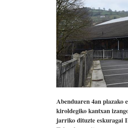
Abenduaren 4an plazako es
kiroldegiko kantxan izang
jarriko dituzte eskuragai 