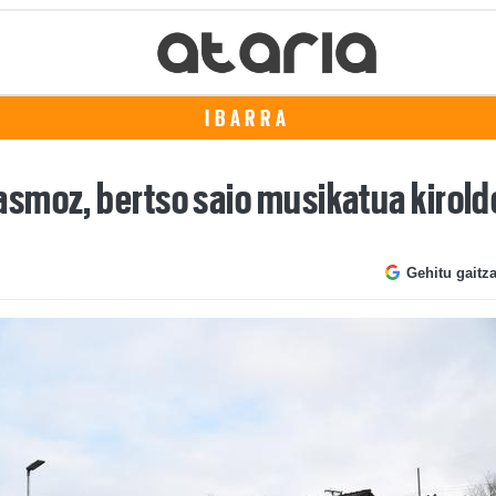
IBARRA
smoz, bertso saio musikatua kirold
Gehitu gaitz