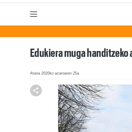
Edukiera muga handitzeko a
Ataria
2020ko azaroaren 25a