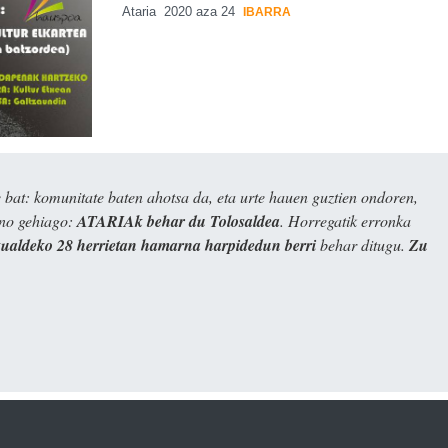
Ataria
2020 aza 24
IBARRA
bat: komunitate baten ahotsa da, eta urte hauen guztien ondoren,
ino gehiago:
ATARIAk behar du Tolosaldea
. Horregatik erronka
kualdeko 28 herrietan hamarna harpidedun berri
behar ditugu.
Zu